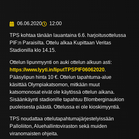
06.06.2020
12:00
TPS kohtaa tänään lauantaina 6.6. harjoitusottelussa
PIF:n Paraisilta. Ottelu alkaa Kupittaan Veritas
Stadionilla klo 14.15.
Ottelun lipunmyynti on auki ottelun alkuun asti:
https://www.lyyti.in/liputTPSPIF06062020
.
Pääsylipun hinta 10 €. Ottelun tapahtuma-alue
käsittää Olympiakatsomon, mitkään muut
katsomonosat eivät ole käytössä ottelun aikana.
Sisäänkäynti stadionille tapahtuu Blomberginaukion
puoleisesta päästä. Ottelussa ei ole kioskimyyntiä.
TPS noudattaa ottelutapahtumajärjestelyissään
Palloliiton, Aluehallintoviraston sekä muiden
viranomaisten ohjeita.