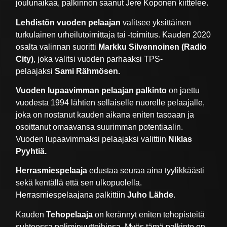
joulunaikaa, palkinnon saanut Jere Koponen kiittelee.
Lehdistön vuoden pelaajan
valitsee yksittäinen
turkulainen urheilutoimittaja tai -toimitus. Kauden 2020
osalta valinnan suoritti
Markku Silvennoinen (Radio
City)
, joka valitsi vuoden parhaaksi TPS-
pelaajaksi
Sami Rähmösen.
Vuoden lupaavimman pelaajan palkinto
on jaettu
vuodesta 1994 lähtien sellaiselle nuorelle pelaajalle,
joka on nostanut kauden aikana eniten tasoaan ja
osoittanut omaavansa suurimman potentiaalin.
Vuoden lupaavimmaksi pelaajaksi valittiin
Niklas
Pyyhtiä.
Herrasmiespelaaja
edustaa seuraa aina tyylikkäästi
sekä kentällä että sen ulkopuolella.
Herrasmiespelaajana palkittiin
Juho Lähde
.
Kauden
Tehopelaaja
on kerännyt eniten tehopisteitä
suhteessa peliminuutteihinsa. Myös tämä palkinto on