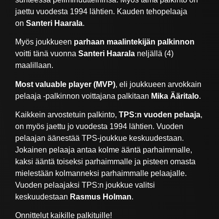
jaettu vuodesta 1994 lähtien. Kauden tehopelaaja
on
Santeri Haarala
.
Myös joukkueen
parhaan maalintekijän palkinnon
voitti tänä vuonna
Santeri Haarala
neljällä (4)
maalillaan.
Most valuable player (MVP)
, eli joukkueen arvokkain
pelaaja -palkinnon voittajana palkitaan
Mika Ääritalo
.
Kaikkein arvostetuin palkinto,
TPS:n vuoden pelaaja
,
on myös jaettu jo vuodesta 1994 lähtien. Vuoden
pelaajan äänestää TPS-joukkue keskuudestaan.
Jokainen pelaaja antaa kolme ääntä parhaimmalle,
kaksi ääntä toiseksi parhaimmalle ja pisteen omasta
mielestään kolmanneksi parhaimmalle pelaajalle.
Vuoden pelaajaksi TPS:n joukkue valitsi
keskuudestaan
Rasmus Holman
.
Onnittelut kaikille palkituille!