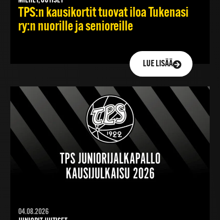
MIEHET, UUTISET
TPS:n kausikortit tuovat iloa Tukenasi
ry:n nuorille ja senioreille
LUE LISÄÄ
04.08.2026