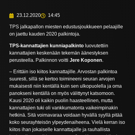
23.12.2020
14:45
TPS jalkapallon miesten edustusjoukkueen pelaajille
on jaettu kauden 2020 palkintoja.
TPS-kannattajien kunniapalkinto
luovutettiin
kannattajien keskenään tekemän äänestyksen
perusteella. Palkinnon voitti
Jere Koponen
.
– Erittäin iso kiitos kannattajille. Arvostan palkintoa
suuresti, sillä se kertoo toimineeni seuran arvojen
mukaisesti niin kentällä kuin sen ulkopuolella ja oma
panokseni kentällä on myös välittynyt katsomoon.
Kausi 2020 oli kaikin puolin haasteellinen, mutta
kannattajien tuki oli vankkumatonta vaikeimpinakin
hetkinä. Sitä voimavaraa voidaan hyvällä syyllä pitää
koko seurayhteisön ylpeydenaiheena. Vielä kerran iso
kiitos ihan jokaiselle kannattajalle ja rauhallista