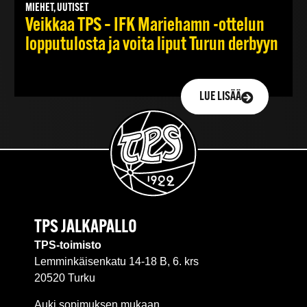
MIEHET, UUTISET
Veikkaa TPS – IFK Mariehamn -ottelun
lopputulosta ja voita liput Turun derbyyn
LUE LISÄÄ
TPS JALKAPALLO
TPS-toimisto
Lemminkäisenkatu 14-18 B, 6. krs
20520 Turku
Auki sopimuksen mukaan