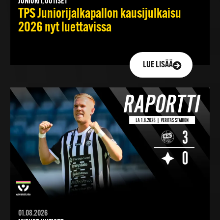
JUNIORIT, UUTISET
TPS Juniorijalkapallon kausijulkaisu
2026 nyt luettavissa
LUE LISÄÄ
01.08.2026