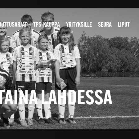
JUTTUSARJAT
TPS-KAUPPA
YRITYKSILLE
SEURA
LIPUT
TAINA LAHDESSA