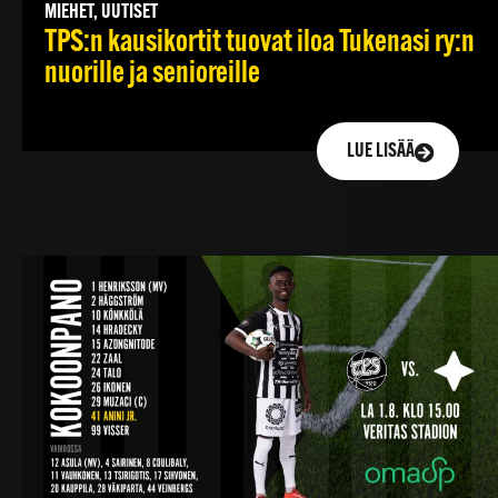
MIEHET, UUTISET
TPS:n kausikortit tuovat iloa Tukenasi ry:n
nuorille ja senioreille
LUE LISÄÄ