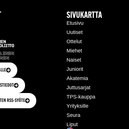
T
SIVUKARTTA
Etusivu
Uutiset
Ottelut
Miehet
Naiset
Juniorit
LLE
Akatemia
STIEDOT
Juttusarjat
TPS-kauppa
TEN RSS-SYÖTE
Yrityksille
Seura
Liput