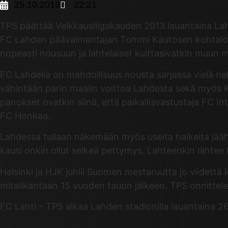
25.10.2013
22:21
TPS päättää Veikkausliigakauden 2013 lauantaina Lahd
FC Lahden päävalmentajan Tommi Kautosen kohtalon j
nopeasti nousuun ja lahtelaiset kuittasivatkin muun
FC Lahdella on mahdollisuus nousta sarjassa vielä nelj
vähintään parin maalin voittoa Lahdesta sekä myös K
panokset ovatkin siinä, että paikallisvastustaja FC I
FC Honkaa.
Lahdessa tullaan näkemään myös useita haikeita jäähy
kausi onkin ollut selkeä pettymys. Lahteenkin lähtee 
Helsinki ja HJK juhlii Suomen mestaruutta jo viidett
mitalikantaan 15 vuoden tauon jälkeen. TPS onnittelee
FC Lahti – TPS alkaa Lahden stadionilla lauantaina 26.