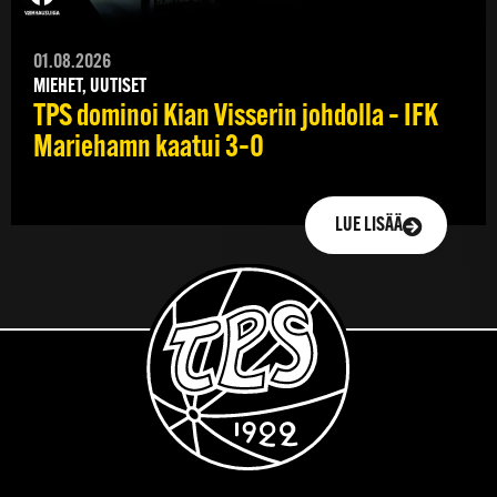
01.08.2026
MIEHET, UUTISET
TPS dominoi Kian Visserin johdolla – IFK
Mariehamn kaatui 3–0
LUE LISÄÄ