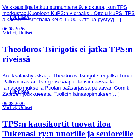
Veikkausliiga jatkuu sunnuntaina 9. elokuuta, kun TPS
matkustaa Kuopioon KuPS:n vieraaksi. Ottelu KuPS–TPS
LUE LISÄÄ
alkaa Väre Areenalla kello 15.00. Ottelua pystyy[…]
06.08.2026
Miehet, Uutiset
Theodoros Tsirigotis ei jatka TPS:n
riveissä
Kreikkalaishyökkääjä Theodoros Tsirigotis ei jatka Turun
Palloseurassa. Tsirigotis saapui Tepsiin keväällä
lainasopimuksella Puolan pääsarjassa pelaavan Gornik
LUE LISÄÄ
Zabrzen joukkueesta. Tuolloin lainasopimuksen[…]
06.08.2026
Miehet, Uutiset
TPS:n kausikortit tuovat iloa
Tukenasi ry:n nuorille ja senioreille