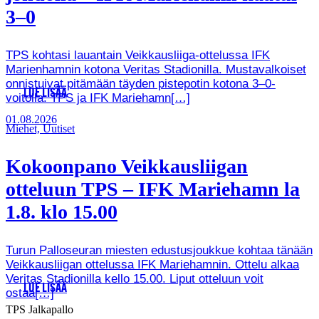
3–0
TPS kohtasi lauantain Veikkausliiga-ottelussa IFK
Marienhamnin kotona Veritas Stadionilla. Mustavalkoiset
onnistuivat pitämään täyden pistepotin kotona 3–0-
LUE LISÄÄ
voitolla. TPS ja IFK Mariehamn[…]
01.08.2026
Miehet, Uutiset
Kokoonpano Veikkausliigan
otteluun TPS – IFK Mariehamn la
1.8. klo 15.00
Turun Palloseuran miesten edustusjoukkue kohtaa tänään
Veikkausliigan ottelussa IFK Mariehamnin. Ottelu alkaa
Veritas Stadionilla kello 15.00. Liput otteluun voit
LUE LISÄÄ
ostaa[…]
TPS Jalkapallo