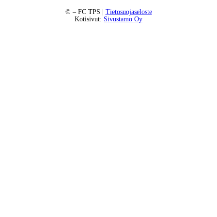
©
– FC TPS |
Tietosuojaseloste
Kotisivut:
Sivustamo Oy