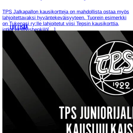
TPS Jalkapallon kausikortteja on mahdollista ostaa myös
lahjoitettavaksi hyväntekeväisyyteen. Tuorein esimerkki
on Tukenasi ry:lle lahjoitetut viisi Tepsin kausikorttia,
LUE LISÄÄ
jotka yksityishenkilö[…]