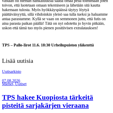
vastaan oli hieman hankaluuksia saada omaa peliä toimimaan joten
toivon, että luotetaan omaan tekemiseen ja lähetään sitä kautta
hakemaan tulosta. Myös hyökkäyspäässä täytyy löytyä
päättäväisyyttä, sillä vihdoinkin yleisö saa tulla tueksi ja haluamme
antaa parastamme. Kyllä se vaan on semmonen juttu, että futis on
aina parasta paikan päällä! Tätä on nyt odotettu jo hyvin pitkään,
uskon että tämä tuo myös pienen positiivisen extralatauksen!
TPS – Pallo-Iirot 11.6. 18:30 Urheilupuiston yläkenttä
Lisää uutisia
Uutisarkisto
07.08.2026
Miehet, Uutiset
TPS hakee Kuopiosta tärkeitä
pisteitä sarjakärjen vieraana