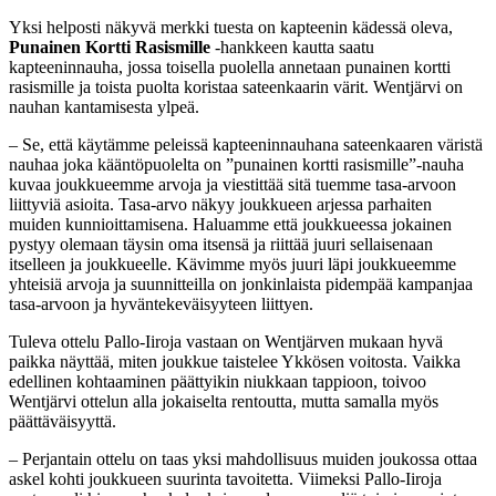
Yksi helposti näkyvä merkki tuesta on kapteenin kädessä oleva,
Punainen Kortti Rasismille
-hankkeen kautta saatu
kapteeninnauha, jossa toisella puolella annetaan punainen kortti
rasismille ja toista puolta koristaa sateenkaarin värit. Wentjärvi on
nauhan kantamisesta ylpeä.
– Se, että käytämme peleissä kapteeninnauhana sateenkaaren väristä
nauhaa joka kääntöpuolelta on ”punainen kortti rasismille”-nauha
kuvaa joukkueemme arvoja ja viestittää sitä tuemme tasa-arvoon
liittyviä asioita. Tasa-arvo näkyy joukkueen arjessa parhaiten
muiden kunnioittamisena. Haluamme että joukkueessa jokainen
pystyy olemaan täysin oma itsensä ja riittää juuri sellaisenaan
itselleen ja joukkueelle. Kävimme myös juuri läpi joukkueemme
yhteisiä arvoja ja suunnitteilla on jonkinlaista pidempää kampanjaa
tasa-arvoon ja hyväntekeväisyyteen liittyen.
Tuleva ottelu Pallo-Iiroja vastaan on Wentjärven mukaan hyvä
paikka näyttää, miten joukkue taistelee Ykkösen voitosta. Vaikka
edellinen kohtaaminen päättyikin niukkaan tappioon, toivoo
Wentjärvi ottelun alla jokaiselta rentoutta, mutta samalla myös
päättäväisyyttä.
– Perjantain ottelu on taas yksi mahdollisuus muiden joukossa ottaa
askel kohti joukkueen suurinta tavoitetta. Viimeksi Pallo-Iiroja