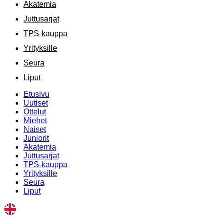
Akatemia
Juttusarjat
TPS-kauppa
Yrityksille
Seura
Liput
Etusivu
Uutiset
Ottelut
Miehet
Naiset
Juniorit
Akatemia
Juttusarjat
TPS-kauppa
Yrityksille
Seura
Liput