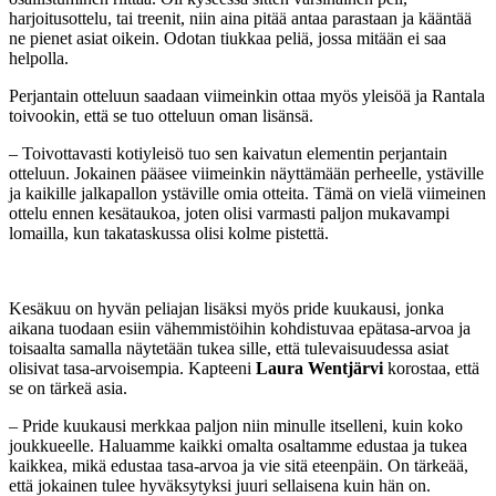
harjoitusottelu, tai treenit, niin aina pitää antaa parastaan ja kääntää
ne pienet asiat oikein. Odotan tiukkaa peliä, jossa mitään ei saa
helpolla.
Perjantain otteluun saadaan viimeinkin ottaa myös yleisöä ja Rantala
toivookin, että se tuo otteluun oman lisänsä.
– Toivottavasti kotiyleisö tuo sen kaivatun elementin perjantain
otteluun. Jokainen pääsee viimeinkin näyttämään perheelle, ystäville
ja kaikille jalkapallon ystäville omia otteita. Tämä on vielä viimeinen
ottelu ennen kesätaukoa, joten olisi varmasti paljon mukavampi
lomailla, kun takataskussa olisi kolme pistettä.
Kesäkuu on hyvän peliajan lisäksi myös pride kuukausi, jonka
aikana tuodaan esiin vähemmistöihin kohdistuvaa epätasa-arvoa ja
toisaalta samalla näytetään tukea sille, että tulevaisuudessa asiat
olisivat tasa-arvoisempia. Kapteeni
Laura Wentjärvi
korostaa, että
se on tärkeä asia.
– Pride kuukausi merkkaa paljon niin minulle itselleni, kuin koko
joukkueelle. Haluamme kaikki omalta osaltamme edustaa ja tukea
kaikkea, mikä edustaa tasa-arvoa ja vie sitä eteenpäin. On tärkeää,
että jokainen tulee hyväksytyksi juuri sellaisena kuin hän on.