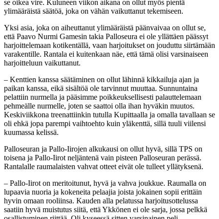
se oikea vire. Kuluneen viikon aikana on ollut myös pientä
ylimääräistä säätöä, joka on vähän vaikuttanut tekemiseen.
Yksi asia, joka on aiheuttanut ylimääräistä päänvaivaa on ollut se,
että Paavo Nurmi Gamesin takia Palloseura ei ole yllättäen päässyt
harjoittelemaan kotikentällä, vaan harjoitukset on jouduttu siirtämään
varakentille. Rantala ei kuitenkaan näe, että tämä olisi varsinaiseen
harjoitteluun vaikuttanut.
– Kenttien kanssa säätäminen on ollut lähinnä kikkailuja ajan ja
paikan kanssa, eikä sisältöä ole tarvinnut muuttaa. Sunnuntaina
pelattiin nurmella ja pääsimme poikkeuksellisesti palauttelemaan
pehmeälle nurmelle, joten se saattoi olla ihan hyväkin muutos.
Keskiviikkona treenattiinkin tutulla Kupittaalla ja omalla tavallaan se
oli ehkä jopa parempi vaihtoehto kuin yläkenttä, sillä tuuli viilensi
kuumassa kelissä.
Palloseuran ja Pallo-Iirojen alkukausi on ollut hyvä, sillä TPS on
toisena ja Pallo-Iirot neljäntenä vain pisteen Palloseuran perässä.
Rantalalle raumalaisten vahvat otteet eivät ole tulleet yllätyksenä.
– Pallo-Iirot on meritoitunut, hyvä ja vahva joukkue. Raumalla on
lupaavia nuoria ja kokeneita pelaajia joista jokainen sopii erittäin
hyvin omaan rooliinsa. Kauden alla pelatussa harjoitusottelussa
saatiin hyvä muistutus siitä, että Ykkönen ei ole sarja, jossa pelkkä
osallistuminen riittää. Oli kyseessä sitten varsinainen peli,