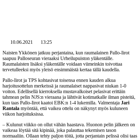
10.06.2021
13:25
Naisten Ykkönen jatkuu perjantaina, kun raumalainen Pallo-Iirot
saapuu Palloseuran vieraaksi Urheilupuiston yläkentälle.
Raumalaisten lisäksi yläkentälle voidaan viimeinkin toivottaa
tervetulleeksi myös yleisö ensimmäistä kertaa tällä kaudella.
Pallo-Iirot ja TPS kohtasivat toisensa ennen kauden alkua
harjoitusottelun merkeissä ja raumalaiset nappasivat niukan 1-0
voiton. Edellisellä kierroksella mustavalkoiset pelasivat erittäin
tahmean pelin NJS:n vieraana ja lähtivät kotimatkalle ilman pisteitä,
kun taas Pallo-Iirot kaatoi EBK:n 1-4 lukemilla. Valmentaja
Jari
Rantala
myöntää, että vaikea ottelu on näkynyt myös kuluneen
viikon harjoituksissa.
– Kulunut viikko on ollut vähän haastava. Huonon pelin jälkeen on
vaikeaa löytää sitä kipinää, joka palauttaa tekemisen tason
normaaliin. Ollaan tehty paljon töitä, jotta perjantain pelissä olisi taas