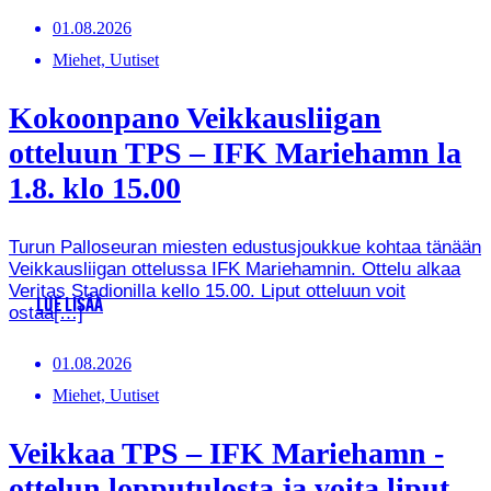
01.08.2026
Miehet, Uutiset
Kokoonpano Veikkausliigan
otteluun TPS – IFK Mariehamn la
1.8. klo 15.00
Turun Palloseuran miesten edustusjoukkue kohtaa tänään
Veikkausliigan ottelussa IFK Mariehamnin. Ottelu alkaa
Veritas Stadionilla kello 15.00. Liput otteluun voit
LUE LISÄÄ
ostaa[…]
01.08.2026
Miehet, Uutiset
Veikkaa TPS – IFK Mariehamn -
ottelun lopputulosta ja voita liput