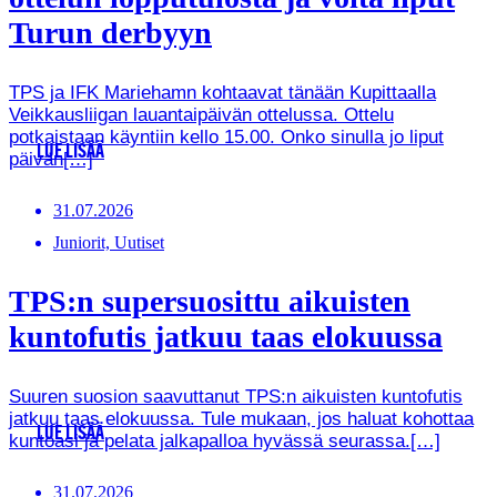
Turun derbyyn
TPS ja IFK Mariehamn kohtaavat tänään Kupittaalla
Veikkausliigan lauantaipäivän ottelussa. Ottelu
potkaistaan käyntiin kello 15.00. Onko sinulla jo liput
LUE LISÄÄ
päivän[…]
31.07.2026
Juniorit, Uutiset
TPS:n supersuosittu aikuisten
kuntofutis jatkuu taas elokuussa
Suuren suosion saavuttanut TPS:n aikuisten kuntofutis
jatkuu taas elokuussa. Tule mukaan, jos haluat kohottaa
LUE LISÄÄ
kuntoasi ja pelata jalkapalloa hyvässä seurassa.[…]
31.07.2026