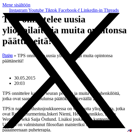
Mene sisältöön
Instagram
Youtube
Tiktok
Facebook-f
Linkedin-in
Threads
TPS onnittelee uusia
ylioppilaita ja muita opintonsa
päättäneitä!
»
TPS onnittelee uusia ylioppilaita ja muita opintonsa
Etusivu
päättäneitä!
30.05.2015
20:03
TPS onnittelee kaikkia seuran pelaajia ja muita taustahenkilöitä,
jotka ovat saaneet koulunsa päätökseen keväällä 2015.
TPS:n naisten edustusjoukkueessa on viisi uutta ylioppilasta, jotka
ovat Roosa Hurmerinta,Inkeri Niemi, Heidi Rannikko, Laura
Wentjärvi sekä Saija Östlund. Lisäksi joukkueen kapteeniMira
Uronen on valmistunut filosofian maisteriksi Åbo Akademista
pääaineenaan puheterapia.