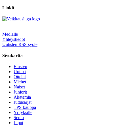
Linkit
Medialle
Yhteystiedot
Uutisten RSS-syöte
Sivukartta
Etusivu
Uutiset
Ottelut
Miehet
Naiset
Juniorit
Akatemia
Juttusarjat
TPS-kauppa
Yrityksille
Seura
Liput