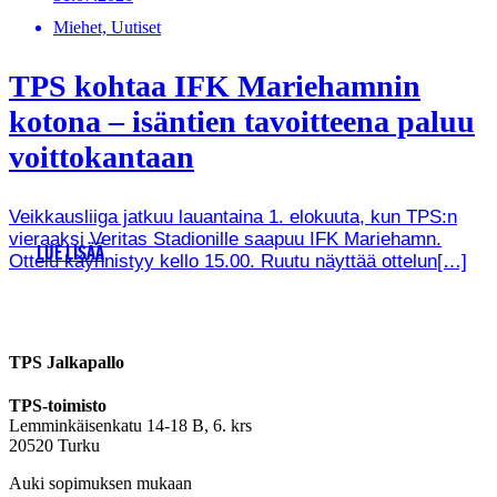
Miehet, Uutiset
TPS kohtaa IFK Mariehamnin
kotona – isäntien tavoitteena paluu
voittokantaan
Veikkausliiga jatkuu lauantaina 1. elokuuta, kun TPS:n
vieraaksi Veritas Stadionille saapuu IFK Mariehamn.
LUE LISÄÄ
Ottelu käynnistyy kello 15.00. Ruutu näyttää ottelun[…]
TPS Jalkapallo
TPS-toimisto
Lemminkäisenkatu 14-18 B, 6. krs
20520 Turku
Auki sopimuksen mukaan