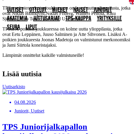
TPS:n miesten edustusjoukkueessa on kuusi uutta ylioppilasta, jotka
UUTISET
OTTELUT
MIEHET
NAISET
JUNIORIT
ovat Niklas Blomqvist,Niklas Friberg, Waltteri Peltola, Riku
AKATEMIA
JUTTUSARJAT
TPS-KAUPPA
YRITYKSILLE
Sjöroos, Miro Tenho ja Arnold Uschanoff.
SEURA
LIPUT
TPS:n A-poikien joukkueessa on kolme uutta ylioppilasta, jotka
ovat Eetu Leppänen, Juuso Salminen ja Atte Sihvonen. Lisäksi A-
poikien joukkueesta Joonas Madetoja on valmistunut merkonomiksi
ja Jami Siirtola koneistajaksi.
Lämpimät onnittelut kaikille valmistuneille!
Lisää uutisia
Uutisarkisto
04.08.2026
Juniorit, Uutiset
TPS Juniorijalkapallon