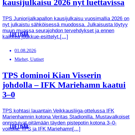
kausijulkaisu 2026 nyt luettavissa
TPS Juniorijalkapallon kausijulkaisu vuosimallia 2026 on
nyt julkaistu sähköisessä muodossa. Julkaisusta löytyy
muun muassa seurajohdon tervehdykset ja ennen
LUE LISÄÄ
kaikkea joukkue-esittelyt.[…]
01.08.2026
Miehet, Uutiset
TPS dominoi Kian Visserin
johdolla – IFK Mariehamn kaatui
3–0
TPS kohtasi lauantain Veikkausliiga-ottelussa IFK
Marienhamnin kotona Veritas Stadionilla. Mustavalkoiset
onnistuivat pitämään täyden pistepotin kotona 3–0-
LUE LISÄÄ
voitolla. TPS ja IFK Mariehamn[…]