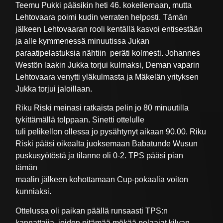
Teemu Pukki pääsikin heti 46. kokeilemaan, mutta
Lehtovaara poimi kudin verraten helposti. Tämän
jälkeen Lehtovaaran rooli kentällä kasvoi entisestään
ja alle kymmenessä minuutissa Jukan
paraatipelastuksia nähtiin peräti kolmesti. Johannes
Westön laakin Jukka torjui kulmaksi, Deman vaparin
Lehtovaara venytti yläkulmasta ja Mäkelän yrityksen
Jukka torjui jaloillaan.
Riku Riski meinasi ratkaista pelin jo 80 minuutilla
tykittämällä tolppaan. Sinetti ottelulle
tuli pelikellon ollessa jo pysähtynyt aikaan 90.00. Riku
Riski pääsi oikealta juoksemaan Babatunde Wusun
puskusyötöstä ja tilanne oli 0-2. TPS pääsi pian
tämän
maalin jälkeen kohottamaan Cup-pokaalia voiton
kunniaksi.
Ottelussa oli paikan päällä runsaasti TPS:n
kannattajia, joiden pitämää mökää pelaajat kilvan