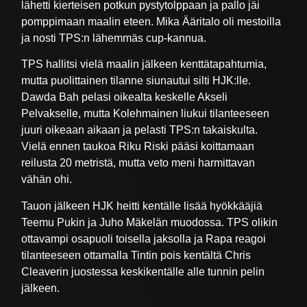
lähetti kierteisen potkun pystytolppaan ja pallo jäi
pomppimaan maalin eteen. Mika Ääritalo oli mestoilla
ja nosti TPS:n lähemmäs cup-kannua.
TPS hallitsi vielä maalin jälkeen kenttätapahtumia,
mutta puolittainen tilanne siunautui silti HJK:lle.
Dawda Bah pelasi oikealta keskelle Akseli
Pelvakselle, mutta Kolehmainen liukui tilanteeseen
juuri oikeaan aikaan ja pelasti TPS:n takaiskulta.
Vielä ennen taukoa Riku Riski pääsi koittamaan
reilusta 20 metristä, mutta veto meni harmittavan
vähän ohi.
Tauon jälkeen HJK heitti kentälle lisää hyökkääjiä
Teemu Pukin ja Juho Mäkelän muodossa. TPS olikin
ottavampi osapuoli toisella jaksolla ja Rapa reagoi
tilanteeseen ottamalla Tintin pois kentältä Chris
Cleaverin juostessa keskikentälle alle tunnin pelin
jälkeen.