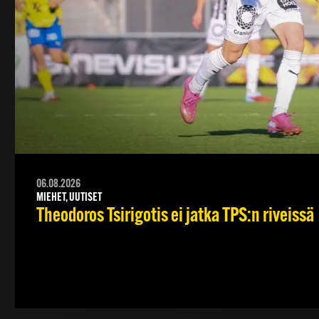
06.08.2026
MIEHET, UUTISET
Theodoros Tsirigotis ei jatka TPS:n riveissä