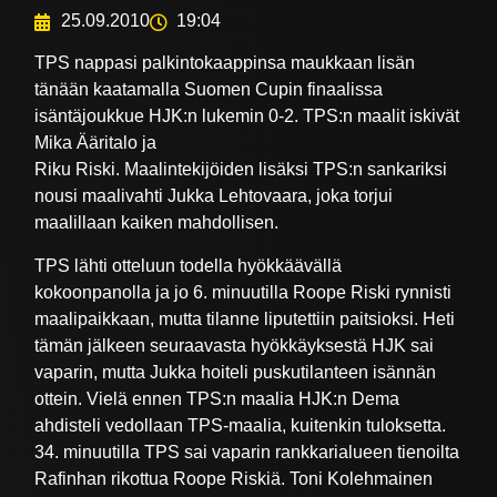
25.09.2010
19:04
TPS nappasi palkintokaappinsa maukkaan lisän
tänään kaatamalla Suomen Cupin finaalissa
isäntäjoukkue HJK:n lukemin 0-2. TPS:n maalit iskivät
Mika Ääritalo ja
Riku Riski. Maalintekijöiden lisäksi TPS:n sankariksi
nousi maalivahti Jukka Lehtovaara, joka torjui
maalillaan kaiken mahdollisen.
TPS lähti otteluun todella hyökkäävällä
kokoonpanolla ja jo 6. minuutilla Roope Riski rynnisti
maalipaikkaan, mutta tilanne liputettiin paitsioksi. Heti
tämän jälkeen seuraavasta hyökkäyksestä HJK sai
vaparin, mutta Jukka hoiteli puskutilanteen isännän
ottein. Vielä ennen TPS:n maalia HJK:n Dema
ahdisteli vedollaan TPS-maalia, kuitenkin tuloksetta.
34. minuutilla TPS sai vaparin rankkarialueen tienoilta
Rafinhan rikottua Roope Riskiä. Toni Kolehmainen