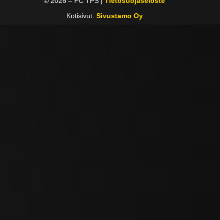
©
2026
– FC TPS |
Tietosuojaseloste
Kotisivut:
Sivustamo Oy