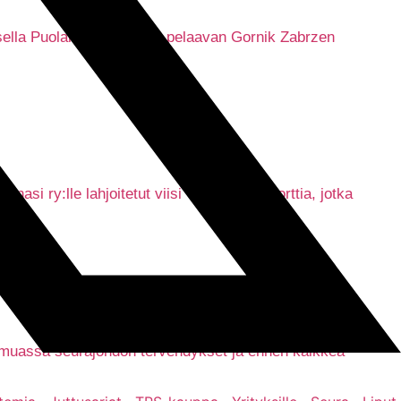
uksella Puolan pääsarjassa pelaavan Gornik Zabrzen
si ry:lle lahjoitetut viisi Tepsin kausikorttia, jotka
n muassa seurajohdon tervehdykset ja ennen kaikkea