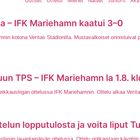
Uutiset
Ottelut
Miehet
Naiset
Juniorit
Aka
la – IFK Mariehamn kaatui 3–0
nin kotona Veritas Stadionilla. Mustavalkoiset onnistuivat 
un TPS – IFK Mariehamn la 1.8. kl
kausliigan ottelussa IFK Mariehamnin. Ottelu alkaa Veritas 
elun lopputulosta ja voita liput 
igan lauantaipäivän ottelussa. Ottelu potkaistaan käyntiin k