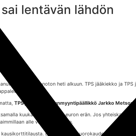
 sai lentävän lähdön
anut hyvän vastaanoton heti alkuun. TPS jääkiekko ja TPS ja
appaletta.
umatta,
TPS jääkiekon lipunmyyntipäällikkö Jarkko Metsom
ksamalla kuukaudessa 22,00 euron erän. Jos yhteiskausikort
aimmillaan alle viiden (5) euron.
kausikorttitilausta. Ensimmäisen vuorokauden myynti lupa