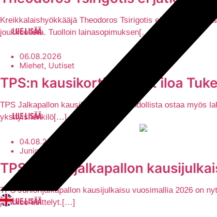
Kreikkalaishyökkääjä Theodoros Tsirigotis ei jatka Turun P
joukkueesta. Tuolloin lainasopimuksen[…]
LUE LISÄÄ
06.08.2026
Miehet, Uutiset
TPS:n kausikortit tuovat iloa Tuken
TPS Jalkapallon kausikortteja on mahdollista ostaa myös lahj
yksityishenkilö[…]
LUE LISÄÄ
04.08.2026
Juniorit, Uutiset
TPS Juniorijalkapallon kausijulka
TPS Juniorijalkapallon kausijulkaisu vuosimallia 2026 on 
joukkue-esittelyt.[…]
LUE LISÄÄ