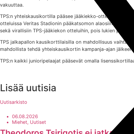
vakuuttaa.
TPS:n yhteiskausikortilla pääsee jääkiekko-otteluissa Gato
otteluissa Veritas Stadionin pääkatsomon alaosiin (1-4 B-E) 
sekä virallisiin TPS-jääkiekon otteluihin, pois lukien playo
TPS jalkapallon kausikorttilaisilla on mahdollisuus vaihtaa
mahdollista tehdä yhteiskausikortin kampanja-ajan jälkeen, 
TPS:n kaikki junioripelaajat pääsevät omalla lisenssikortill
Lisää uutisia
Uutisarkisto
06.08.2026
Miehet, Uutiset
Theodoros Tsirigotis ei jatka TPS: