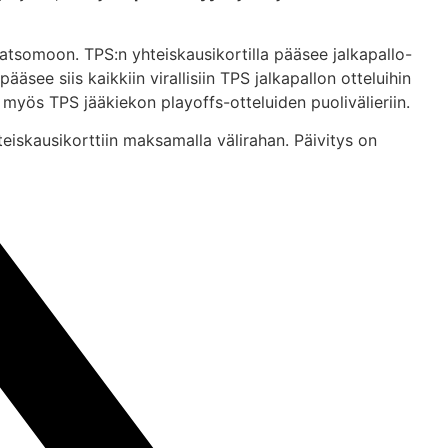
atsomoon. TPS:n yhteiskausikortilla pääsee jalkapallo-
see siis kaikkiin virallisiin TPS jalkapallon otteluihin
a myös TPS jääkiekon playoffs-otteluiden puolivälieriin.
teiskausikorttiin maksamalla välirahan. Päivitys on