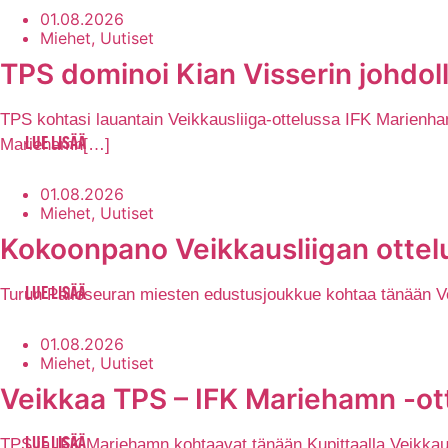
01.08.2026
Miehet, Uutiset
TPS dominoi Kian Visserin johdol
TPS kohtasi lauantain Veikkausliiga-ottelussa IFK Marienham
Mariehamn[…]
LUE LISÄÄ
01.08.2026
Miehet, Uutiset
Kokoonpano Veikkausliigan ottelu
Turun Palloseuran miesten edustusjoukkue kohtaa tänään Veik
LUE LISÄÄ
01.08.2026
Miehet, Uutiset
Veikkaa TPS – IFK Mariehamn -ott
TPS ja IFK Mariehamn kohtaavat tänään Kupittaalla Veikkausli
LUE LISÄÄ