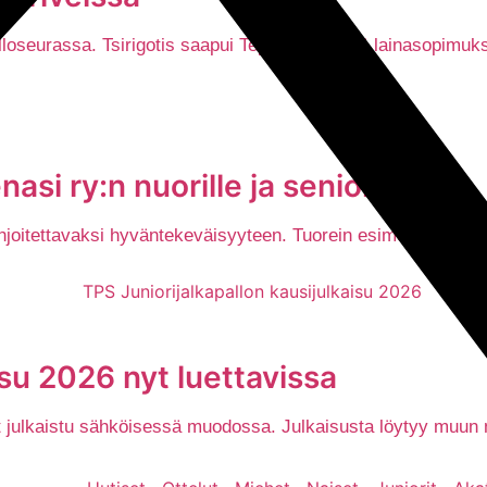
alloseurassa. Tsirigotis saapui Tepsiin keväällä lainasopim
asi ry:n nuorille ja senioreille
oitettavaksi hyväntekeväisyyteen. Tuorein esimerkki on Tukena
isu 2026 nyt luettavissa
nyt julkaistu sähköisessä muodossa. Julkaisusta löytyy muu