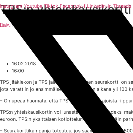
TPS:n yhteiskausikortti
Mene
Instagram
Youtube
Tiktok
Facebook-f
Linkedin-in
Threads
sisältöön
»
TPS:n yhteiskausikortti sai lentävän lähdön
Etusivu
16.02.2018
16:00
TPS jääkiekon ja TPS jalkapallon yhteinen seurakortti on sa
jota varattiin jo ensimmäisen vuorokauden aikana yli 100 k
– On upeaa huomata, että TPS kiinnostaa lajirajoista riipp
TPS:n yhteiskausikortin voi lunastaa itselleen vuodeksi ma
euroon. TPS:n yksittäisen kotiottelun hinta laskee näin parh
– Seurakorttikampanja toteutuu, jos saamme yhteensä 500 