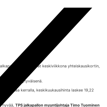
lkapallo lanseerasivat keskiviikkona yhteiskausikortin,
äk
i toteaa tyytyväisenä.
in maksaa kerralla, keskikuukausihinta laskee 19,22
a hyvää,
TPS jalkapallon myyntijohtaja Timo Tuominen