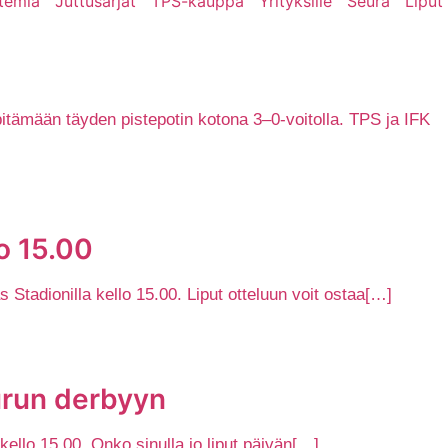
temia
Juttusarjat
TPS-kauppa
Yrityksille
Seura
Liput
pitämään täyden pistepotin kotona 3–0-voitolla. TPS ja IFK
o 15.00
Stadionilla kello 15.00. Liput otteluun voit ostaa[…]
Turun derbyyn
ello 15.00. Onko sinulla jo liput päivän[…]