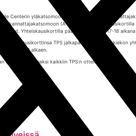
rade Centerin yläkatsomoon (E3, E4, E7) tai B4-kannattajak
tai kannattajakatsomoon (A-katsomo). Yhteiskausikortilla pää
ffs-ottelut. Yhteiskausikortilla pääsee kauden 2017-18 aikan
 nykyinen kausikorttinsa TPS jalkapallon ja TPS jääkiekon yh
eli 12.3.2018 alkaen.
aan edelleen ilmaiseksi kaikkiin TPS:n ottelutapahtumiin.
n riveissä