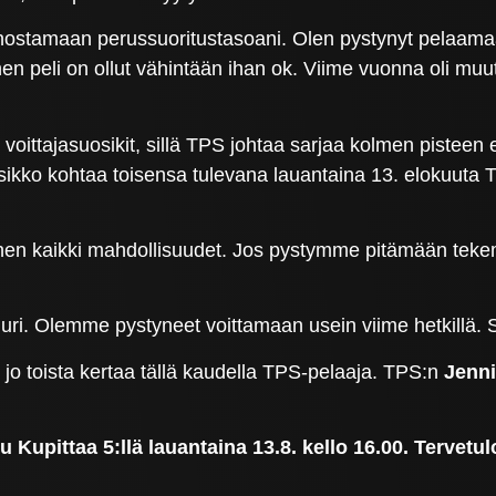
 nostamaan perussuoritustasoani. Olen pystynyt pelaamaan
ainen peli on ollut vähintään ihan ok. Viime vuonna oli m
oittajasuosikit, sillä TPS johtaa sarjaa kolmen pistee
sikko kohtaa toisensa tulevana lauantaina 13. elokuuta T
ihen kaikki mahdollisuudet. Jos pystymme pitämään tekem
uri. Olemme pystyneet voittamaan usein viime hetkillä. Sel
 jo toista kertaa tällä kaudella TPS-pelaaja. TPS:n
Jenn
upittaa 5:llä lauantaina 13.8. kello 16.00. Tervet