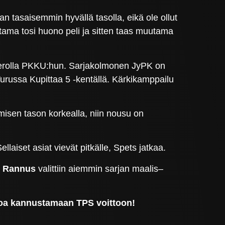
 tasaisemmin hyvällä tasolla, eikä ole ollut
uutama tosi huono peli ja sitten taas muutama
n erolla PKKU:hun. Sarjakolmonen JyPK on
urussa Kupittaa 5 -kentällä. Kärkikamppailu
isen tason korkealla, niin nousu on
laiset asiat vievät pitkälle, Spets jatkaa.
i Rannus
valittiin aiemmin sarjan maalis–
uloa kannustamaan TPS voittoon!