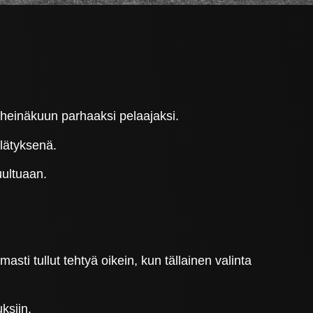
heinäkuun parhaaksi pelaajaksi.
yllätyksenä.
kuultuaan.
sti tullut tehtyä oikein, kun tällainen valinta
uksiin.