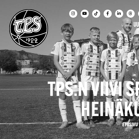
UU
TPS:N VIIVI 
HEINÄK
ETUSIVU