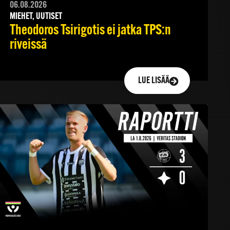
06.08.2026
MIEHET, UUTISET
Theodoros Tsirigotis ei jatka TPS:n
riveissä
LUE LISÄÄ