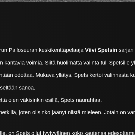
run Palloseuran keskikenttäpelaaja
Viivi Spetsin
sarjan 
kantavia voimia. Siitä huolimatta valinta tuli Spetsille 
yhtään odottaa. Mukava yllätys, Spets kertoi valinnasta 
iseltään sanoa.
että olen väkisinkin esillä, Spets naurahtaa.
illä, joten olisinko jäänyt niistä mieleen. Jotain on varma
le, on Spets ollut tyytyväinen koko kautensa edesottam