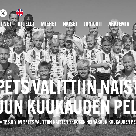
TISET
OTTELUT
MIEHET
NAISET
JUNIORIT
AKATEMIA
SPETS VALITTIIN NA
UUN KUUKAUDEN PEL
»
TPS:N VIIVI SPETS VALITTIIN NAISTEN YKKÖSEN HEINÄKUUN KUUKAUDEN P