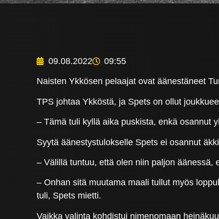
09.08.2022
09:55
Naisten Ykkösen pelaajat ovat äänestäneet Tu
TPS johtaa Ykköstä, ja Spets on ollut joukkueen 
– Tämä tuli kyllä aika puskista, enkä osannut 
Syytä äänestystulokselle Spets ei osannut äkk
– Välillä tuntuu, että olen niin paljon äänessä, 
– Onhan sitä muutama maali tullut myös loppuhetk
tuli, Spets mietti.
Vaikka valinta kohdistui nimenomaan heinäkuul