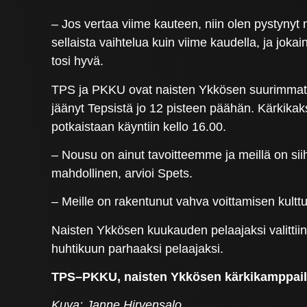
– Jos vertaa viime kauteen, niin olen pystynyt
sellaista vaihtelua kuin viime kaudella, ja jok
tosi hyvä.
TPS ja PKKU ovat naisten Ykkösen suurimmat v
jäänyt Tepsistä jo 12 pisteen päähän. Kärkikak
potkaistaan käyntiin kello 16.00.
– Nousu on ainut tavoitteemme ja meillä on si
mahdollinen, arvioi Spets.
– Meille on rakentunut vahva voittamisen kulttu
Naisten Ykkösen kuukauden pelaajaksi valittiin
huhtikuun parhaaksi pelaajaksi.
TPS–PKKU, naisten Ykkösen kärkikamppailu K
Kuva: Janne Hirvensalo