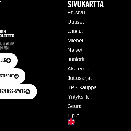
T
SIVUKARTTA
Etusivu
Uutiset
Ottelut
Miehet
Naiset
Juniorit
LLE
Akatemia
STIEDOT
Juttusarjat
TPS-kauppa
TEN RSS-SYÖTE
Yrityksille
Seura
Liput