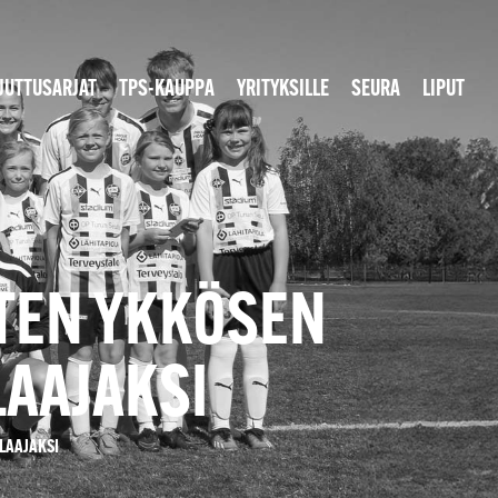
JUTTUSARJAT
TPS-KAUPPA
YRITYKSILLE
SEURA
LIPUT
ISTEN YKKÖSEN
AAJAKSI
ELAAJAKSI