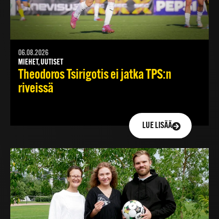
06.08.2026
MIEHET, UUTISET
Theodoros Tsirigotis ei jatka TPS:n
riveissä
LUE LISÄÄ