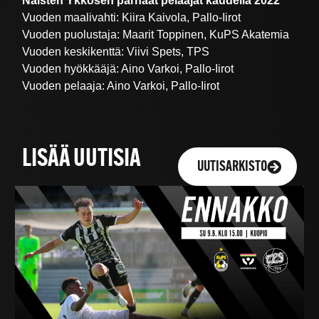
Naisten Ykkösen parhaat pelaajat kaudella 2022
Vuoden maalivahti: Kiira Kaivola, Pallo-Iirot
Vuoden puolustaja: Maarit Toppinen, KuPS Akatemia
Vuoden keskikenttä: Viivi Spets, TPS
Vuoden hyökkääjä: Aino Varkoi, Pallo-Iirot
Vuoden pelaaja: Aino Varkoi, Pallo-Iirot
LISÄÄ UUTISIA
UUTISARKISTO