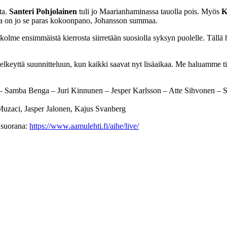
ta.
Santeri Pohjolainen
tuli jo Maarianhaminassa tauolla pois. Myös
K
sa on jo se paras kokoonpano, Johansson summaa.
kolme ensimmäistä kierrosta siirretään suosiolla syksyn puolelle. Tällä h
 selkeyttä suunnitteluun, kun kaikki saavat nyt lisäaikaa. Me haluamme
 Samba Benga – Juri Kinnunen – Jesper Karlsson – Atte Sihvonen –
uzaci, Jasper Jalonen, Kajus Svanberg
 suorana:
https://www.aamulehti.fi/aihe/live/