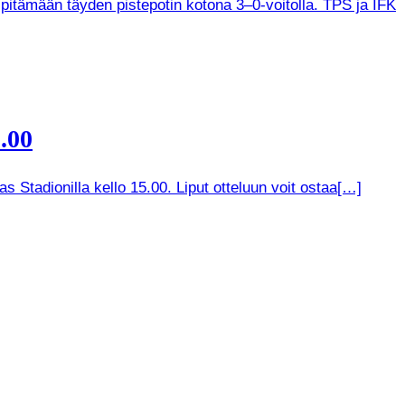
 pitämään täyden pistepotin kotona 3–0-voitolla. TPS ja IFK
.00
 Stadionilla kello 15.00. Liput otteluun voit ostaa[…]