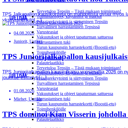
Ohjeet ja palvelut tepsiläisille
Tervetuloa Tepsiin – Tästä mukaan toimintaan!
TPS Jalkapallon kausikortteja on mahdollista ostaa myös lah
Toimintaohjeet, käytännöt ja maksut
LUE LISÄÄ
yksityishenkilö[…]
Pelaajarekrytointi ja siirtyminen Tepsiin
Turvallinen harrastaminen Tepsissä
Varusteasiat
04.08.2026
Vakuutukset ja ohjeet tapaturman sattuessa
Juniorit, Uutiset
Harrastamisen tuki
Turun kaupungin harrastekortti (Boostii-etu)
Toimihenkilöille
TPS Juniorijalkapallon kausijulkaisu
Vuorokalenteri
Palautelaatikko
Tervetuloa Tepsiin – Tästä mukaan toimintaan!
TPS Juniorijalkapallon kausijulkaisu vuosimallia 2026 on
Toimintaohjeet, käytännöt ja maksut
LUE LISÄÄ
joukkue-esittelyt.[…]
Pelaajarekrytointi ja siirtyminen Tepsiin
Turvallinen harrastaminen Tepsissä
Varusteasiat
01.08.2026
Vakuutukset ja ohjeet tapaturman sattuessa
Harrastamisen tuki
Miehet, Uutiset
Turun kaupungin harrastekortti (Boostii-etu)
Toimihenkilöille
TPS dominoi Kian Visserin johdoll
Vuorokalenteri
Palautelaatikko