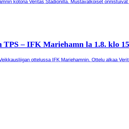
mnin kotona Veritas Stadionilla. Mustavalkoiset onnistuivat
 TPS – IFK Mariehamn la 1.8. klo 15
kkausliigan ottelussa IFK Mariehamnin. Ottelu alkaa Veritas