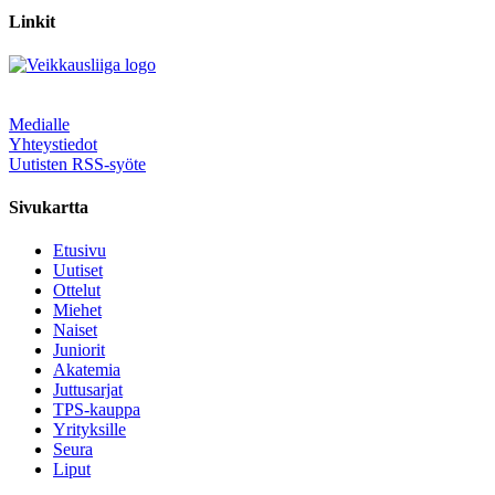
Linkit
Medialle
Yhteystiedot
Uutisten RSS-syöte
Sivukartta
Etusivu
Uutiset
Ottelut
Miehet
Naiset
Juniorit
Akatemia
Juttusarjat
TPS-kauppa
Yrityksille
Seura
Liput