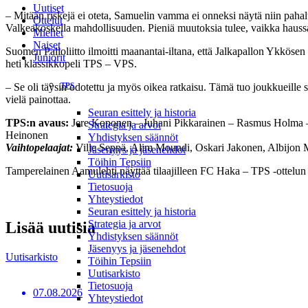
Uutiset
– Mitään riskejä ei oteta, Samuelin vamma ei onneksi näytä niin pahal
Ottelut
Valkeakoskella mahdollisuuden. Pieniä muutoksia tulee, vaikka haus
Miehet
Naiset
Suomen Palloliitto ilmoitti maanantai-iltana, että Jalkapallon Ykkösen 
Juniorit
heti klassikkopeli TPS – VPS.
– Se oli täysin odotettu ja myös oikea ratkaisu. Tämä tuo joukkueille
TPS
vielä painottaa.
Seuran esittely ja historia
TPS:n avaus:
Jere Koponen – Juhani Pikkarainen – Rasmus Holma –
Strategia ja arvot
Heinonen
Yhdistyksen säännöt
Vaihtopelaajat:
Ville Seppä, Alim Moundi, Oskari Jakonen, Albijon M
Jäsenyys ja jäsenehdot
Töihin Tepsiin
Tamperelainen Aamulehti näyttää tilaajilleen FC Haka – TPS -ottelun
Uutisarkisto
Tietosuoja
Yhteystiedot
Seuran esittely ja historia
Strategia ja arvot
Lisää uutisia
Yhdistyksen säännöt
Jäsenyys ja jäsenehdot
Uutisarkisto
Töihin Tepsiin
Uutisarkisto
Tietosuoja
07.08.2026
Yhteystiedot