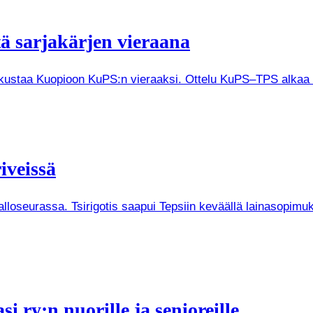
tä sarjakärjen vieraana
tkustaa Kuopioon KuPS:n vieraaksi. Ottelu KuPS–TPS alkaa V
iveissä
Palloseurassa. Tsirigotis saapui Tepsiin keväällä lainasopi
i ry:n nuorille ja senioreille