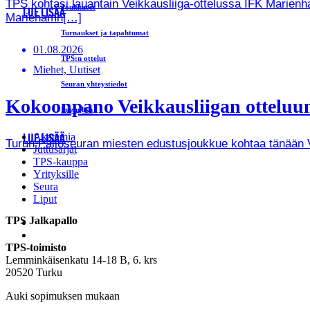
TPS kohtasi lauantain Veikkausliiga-ottelussa IFK Marienha
Joukkueet
LUE LISÄÄ
Mariehamn[…]
Turnaukset ja tapahtumat
01.08.2026
TPS:n ottelut
Miehet, Uutiset
Seuran yhteystiedot
Kokoonpano Veikkausliigan otteluun
In english
Akatemia
LUE LISÄÄ
Turun Palloseuran miesten edustusjoukkue kohtaa tänään Vei
Juttusarjat
TPS-kauppa
Yrityksille
Seura
Liput
TPS Jalkapallo
TPS-toimisto
Lemminkäisenkatu 14-18 B, 6. krs
20520 Turku
Auki sopimuksen mukaan