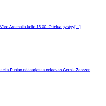
äre Areenalla kello 15.00. Ottelua pystyy[…]
muksella Puolan pääsarjassa pelaavan Gornik Zabrzen