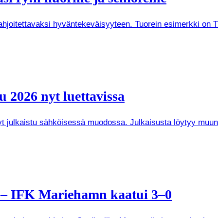
joitettavaksi hyväntekeväisyyteen. Tuorein esimerkki on Tuken
 2026 nyt luettavissa
 nyt julkaistu sähköisessä muodossa. Julkaisusta löytyy mu
a – IFK Mariehamn kaatui 3–0