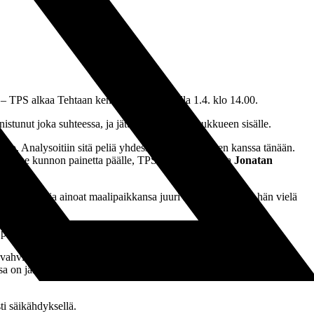
 – TPS alkaa Tehtaan kentän keinonurmella 1.4. klo 14.00.
istunut joka suhteessa, ja jätti hyvän maun joukkueen sisälle.
ko. Analysoitiin sitä peliä yhdessä koko joukkueen kanssa tänään.
a peliämme kunnon painetta päälle, TPS:n päävalmentaja
Jonatan
 molemmat ja ainoat maalipaikkansa juuri kulmatilanteista, hän vielä
 pelin rankkarisotkut jättivät pahan maun suuhun.
 vahvistunut, vaikka esimerkiksi
Anton Popovitš
lähti Kuopioon.
sa on jälleen Veikkausliigajoukkue vieraskentällä ja ulkokentällä,
ti säikähdyksellä.