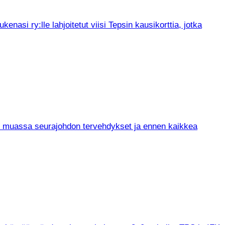
asi ry:lle lahjoitetut viisi Tepsin kausikorttia, jotka
un muassa seurajohdon tervehdykset ja ennen kaikkea