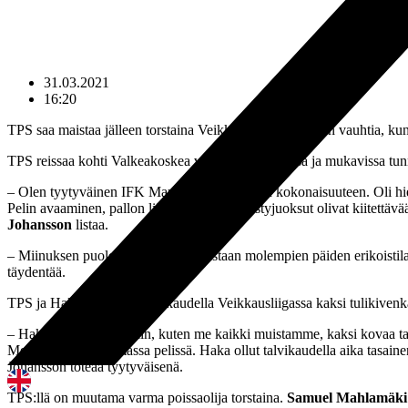
31.03.2021
16:20
TPS saa maistaa jälleen torstaina Veikkausliigajoukkueen vauhtia, k
TPS reissaa kohti Valkeakoskea varsin luottavaisissa ja mukavissa tun
– Olen tyytyväinen IFK Mariehmamn -ottelun kokonaisuuteen. Oli hien
Pelin avaaminen, pallon liikuttaminen ja pystyjuoksut olivat kiitettä
Johansson
listaa.
– Miinuksen puolelle menivät ainoastaan molempien päiden erikoistilant
täydentää.
TPS ja Haka kävivät viime kaudella Veikkausliigassa kaksi tulikivenk
– Hakaa vastaan pelattiin, kuten me kaikki muistamme, kaksi kovaa ta
Meidän fokus on omassa pelissä. Haka ollut talvikaudella aika tasainen
Johansson toteaa tyytyväisenä.
TPS:llä on muutama varma poissaolija torstaina.
Samuel Mahlamäki