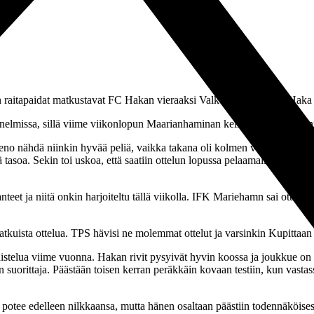
un raitapaidat matkustavat FC Hakan vieraaksi Valkeakoskelle. FC Haka
nelmissa, sillä viime viikonlopun Maarianhaminan keikka oli todella onn
o nähdä niinkin hyvää peliä, vaikka takana oli kolmen viikon ottelutau
vää tasoa. Sekin toi uskoa, että saatiin ottelun lopussa pelaamalla oma
eet ja niitä onkin harjoiteltu tällä viikolla. IFK Mariehamn sai ottelun
atkuista ottelua. TPS hävisi ne molemmat ottelut ja varsinkin Kupittaan
istelua viime vuonna. Hakan rivit pysyivät hyvin koossa ja joukkue on
 suorittaja. Päästään toisen kerran peräkkäin kovaan testiin, kun vastas
potee edelleen nilkkaansa, mutta hänen osaltaan päästiin todennäköises