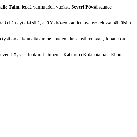
alle Taimi
lepää varmuuden vuoksi.
Severi Pöysä
saanee
etkellä näyttäisi siltä, että Ykkösen kauden avausottelussa nähtäisiin
 tietysti omat kannattajamme kauden alusta asti mukaan, Johansson
 Severi Pöysä – Joakim Latonen – Kabamba Kalabatama – Elmo