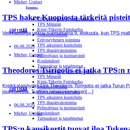
Miehet, Uutiset
Toiminta
TPS hakee Kuopiosta tärkeitä pistei
TPS perhefutis ja temppukoulu
TPS Mimmit
Kimi-Tiikerin Futiskerho
LUE LISÄÄ
Veikkausliiga jatkuu sunnuntaina 9. elokuuta, kun TPS ma
Joukkuetoiminta
Erityisryhmien toiminta
TPS aikuisten kuntofutis
06.08.2026
TPS iltapäivätoiminta
Miehet, Uutiset
Pelinohjaus ja tuomarointi
Koulutukset
Turnaukset ja tapahtumat
Theodoros Tsirigotis ei jatka TPS:n r
TPS perhefutis ja temppukoulu
TPS Mimmit
Kimi-Tiikerin Futiskerho
Kreikkalaishyökkääjä Theodoros Tsirigotis ei jatka Turun 
Joukkuetoiminta
LUE LISÄÄ
joukkueesta. Tuolloin lainasopimuksen[…]
Erityisryhmien toiminta
TPS aikuisten kuntofutis
TPS iltapäivätoiminta
06.08.2026
Pelinohjaus ja tuomarointi
Koulutukset
Miehet, Uutiset
Turnaukset ja tapahtumat
TPS:n kausikortit tuovat iloa Tukenas