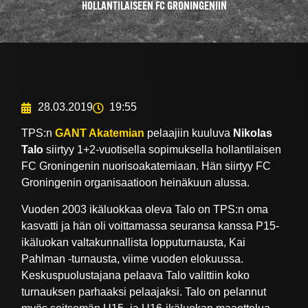
HOLLANTILAISEEN FC GRONINGENIIN
28.03.2019
19:55
TPS:n
GANT Akatemian
pelaajiin kuuluva
Nikolas
Talo
siirtyy 1+2-vuotisella sopimuksella hollantilaisen
FC Groningenin nuorisoakatemiaan. Hän siirtyy FC
Groningenin organisaatioon heinäkuun alussa.
Vuoden 2003 ikäluokkaa oleva Talo on TPS:n oma
kasvatti ja hän oli voittamassa seuransa kanssa P15-
ikäluokan valtakunnallista lopputurnausta, Kai
Pahlman -turnausta, viime vuoden elokuussa.
Keskuspuolustajana pelaava Talo valittiin koko
turnauksen parhaaksi pelaajaksi. Talo on pelannut