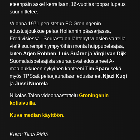
eteenpäin askel kerrallaan, 16-vuotias topparilupaus
suunnittelee.
Vuonna 1971 perustetun FC Groningenin
edustusjoukkue pelaa Hollannin pääsarjassa,
Eredivisiessä. Seurasta on lähtenyt vuosien varrella
vielä suurempiin ympyröihin monta huippupelaajaa,
kuten
Arjen Robben
,
Luis Suárez
ja
Virgil van Dijk
.
Suomalaispelaajista seuraa ovat edustaneet A-
maajoukkueen nykyinen kapteeni
Tim Sparv
sekä
myös TPS:ää pelaajaurallaan edustaneet
Njazi Kuqi
ja
Jussi Nuorela
.
Nikolas Talon videohaastattelu
Groningenin
kotisivuilla
.
Kuva median käyttöön.
Kuva: Tiina Pirilä