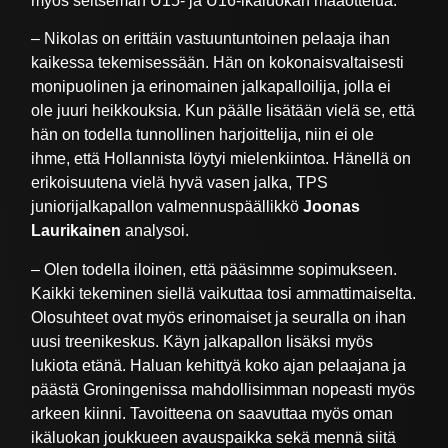
myös seitsemän U15- ja U16-ikäluokan maaottelua.
– Nikolas on erittäin vastuuntuntoinen pelaaja ihan
kaikessa tekemisessään. Hän on kokonaisvaltaisesti
monipuolinen ja erinomainen jalkapalloilija, jolla ei
ole juuri heikkouksia. Kun päälle lisätään vielä se, että
hän on todella tunnollinen harjoittelija, niin ei ole
ihme, että Hollannista löytyi mielenkiintoa. Hänellä on
erikoisuutena vielä hyvä vasen jalka, TPS
juniorijalkapallon valmennuspäällikkö
Joonas
Laurikainen
analysoi.
– Olen todella iloinen, että pääsimme sopimukseen.
Kaikki tekeminen siellä vaikuttaa tosi ammattimaiselta.
Olosuhteet ovat myös erinomaiset ja seuralla on ihan
uusi treenikeskus. Käyn jalkapallon lisäksi myös
lukiota etänä. Haluan kehittyä koko ajan pelaajana ja
päästä Groningenissa mahdollisimman nopeasti myös
arkeen kiinni. Tavoitteena on saavuttaa myös oman
ikäluokan joukkueen avauspaikka sekä mennä siitä