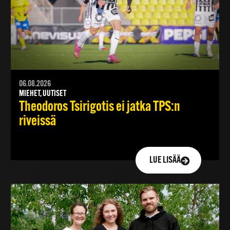
06.08.2026
MIEHET, UUTISET
Theodoros Tsirigotis ei jatka TPS:n
riveissä
LUE LISÄÄ