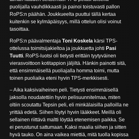
puolijalla vauhdikkaasti ja painoi toistuvasti pallon
RoPS:n päähän. Joukkueelta puuttui tällä kertaa
kuitenkin se kylmäpäisyys, millä ottelun olisi voinut
tasoittaa.
RoPS:n päävalmentaja
Toni Koskela
kärsi TPS-
ottelussa toimitsijakieltoa ja joukkuetta johti
Pasi
Tuutti
. RoPS-luotsi oli tietysti erittäin tyytyväinen
vierasvoittoon kotitappion jäljiltä. Hänkin painotti sitä,
että ensimmäisellä puoliajalla homma toimi, mutta
toinen puoliaika eteni hyvin TPS-merkkisesti.
– Aika kaksivaiheinen peli. Tietysti ensimmäisellä
jaksolla noudatettiin hyvin pelisuunnitelmaa, miten
oltiin scoutattu Tepsin peli, eli minkälaisilla palloilla ne
yrittää edetä. Siihen löytyi hyvin lääkkeet. Meillä oli
sellainen riittävä maltti löytää etenemisen paikka. Se
ei perustunut sattumaan. Kaksi maalia siihen ja sitten
hyvä tauko. On aina vaikea miettiä, mitä tuolla kopissa