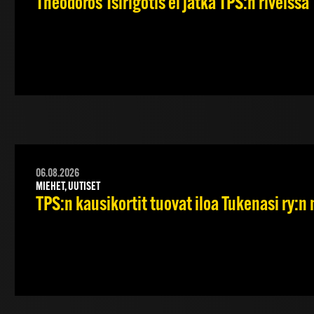
Theodoros Tsirigotis ei jatka TPS:n riveissä
06.08.2026
MIEHET, UUTISET
TPS:n kausikortit tuovat iloa Tukenasi ry:n n