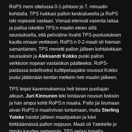
RoPS meni ottelussa 0-1-johtoon jo 7. minuutin
kohdalla. TPS hukkasi pallon keskialueella ja RoPS
iski nopeasti vastaan. Vieraat etenivät vasenta laitaa
ja palloa iskettiin TPS:n maalin eteen sillä
seurauksella, että peliväline livahti TPS-puolustuksen
kautta omaan verkkoon. RoPS:n 0-2-maali oli hieman
samanlainen. TPS menetti pallon jälleen kohtalokkain
seurauksin ja
Aleksandr Kokko
puski pallon
verkkoon nopean vastaiskun päätteeksi. RoPS-
paidassa todelliseksi kulttipelaajaksi noussut Kokko
joutui jättämään kentän melkein heti maalin jälkeen.
TPS leipoi kavennuksensa heti toisen puoliajan
alkuun.
Juri Kinnunen
teki loistavan nousun boksiin
ja hän ampui kohti RoPS:n maalia. Pallo jäi lirumaan
aivan RoPS:n maaliviivan tuntumaan, mutta
Sterling
Yateke
haistoi jälleen maalipaikan ja kävi
törkkäämässä pallon reppuun. Maali oli Yatekelle jo
tämän kauden seitsemäs. TPS pelasi toisella