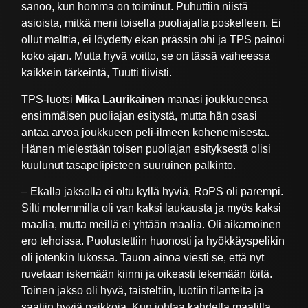
sanoo, kun homma on toiminut. Puhuttiin niistä
asioista, mitkä meni toisella puoliajalla poskelleen. Ei
ollut malttia, ei löydetty ekan prässin ohi ja TPS painoi
koko ajan. Mutta hyvä voitto, se on tässä vaiheessa
kaikkein tärkeintä, Tuutti tiivisti.
TPS-luotsi
Mika Laurikainen
manasi joukkueensa
ensimmäisen puoliajan esitystä, mutta hän osasi
antaa arvoa joukkueen peli-ilmeen kohenemisesta.
Hänen mielestään toisen puoliajan esityksestä olisi
kuulunut tasapelipisteen suuruinen palkinto.
– Ekalla jaksolla ei oltu kyllä hyviä, RoPS oli parempi.
Silti molemmilla oli van kaksi laukausta ja myös kaksi
maalia, mutta meillä ei yhtään maalia. Oli aikamoinen
ero tehoissa. Puolustettiin huonosti ja hyökkäyspelikin
oli jotenkin lukossa. Tauon ainoa viesti se, että nyt
ruvetaan iskemään kiinni ja oikeasti tekemään töitä.
Toinen jakso oli hyvä, taisteltiin, luotiin tilanteita ja
saatiin hyviä paikkoja. Kun johtaa kahdella maalilla,