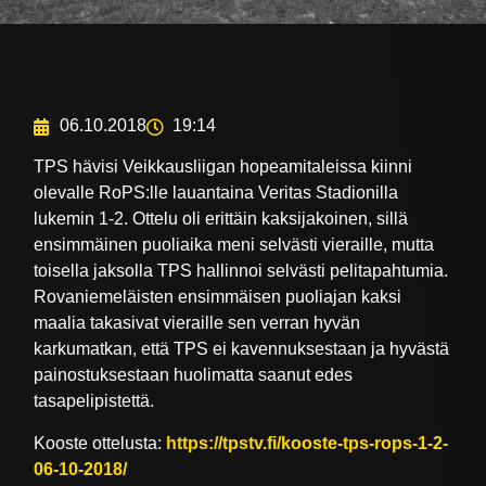
06.10.2018
19:14
TPS hävisi Veikkausliigan hopeamitaleissa kiinni
olevalle RoPS:lle lauantaina Veritas Stadionilla
lukemin 1-2. Ottelu oli erittäin kaksijakoinen, sillä
ensimmäinen puoliaika meni selvästi vieraille, mutta
toisella jaksolla TPS hallinnoi selvästi pelitapahtumia.
Rovaniemeläisten ensimmäisen puoliajan kaksi
maalia takasivat vieraille sen verran hyvän
karkumatkan, että TPS ei kavennuksestaan ja hyvästä
painostuksestaan huolimatta saanut edes
tasapelipistettä.
Kooste ottelusta:
https://tpstv.fi/kooste-tps-rops-1-2-
06-10-2018/