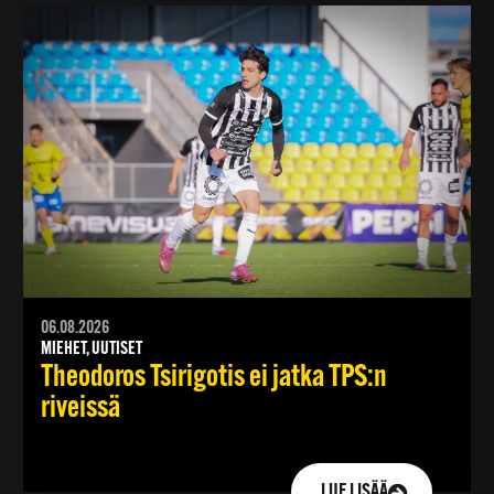
06.08.2026
MIEHET, UUTISET
Theodoros Tsirigotis ei jatka TPS:n
riveissä
LUE LISÄÄ