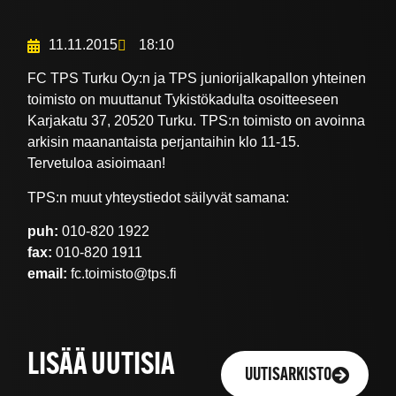
11.11.2015
18:10
FC TPS Turku Oy:n ja TPS juniorijalkapallon yhteinen
toimisto on muuttanut Tykistökadulta osoitteeseen
Karjakatu 37, 20520 Turku. TPS:n toimisto on avoinna
arkisin maanantaista perjantaihin klo 11-15.
Tervetuloa asioimaan!
TPS:n muut yhteystiedot säilyvät samana:
puh:
010-820 1922
fax:
010-820 1911
email:
fc.toimisto@tps.fi
LISÄÄ UUTISIA
UUTISARKISTO