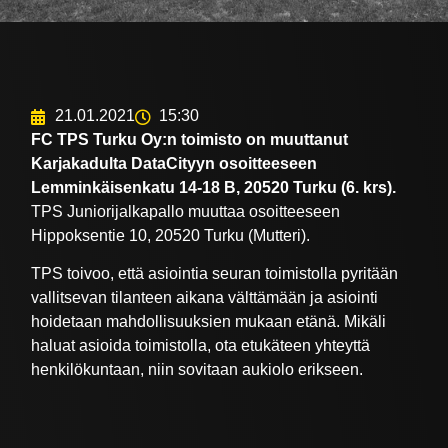
21.01.2021
15:30
FC TPS Turku Oy:n toimisto on muuttanut
Karjakadulta DataCityyn osoitteeseen
Lemminkäisenkatu 14-18 B, 20520 Turku (6. krs).
TPS Juniorijalkapallo muuttaa osoitteeseen
Hippoksentie 10, 20520 Turku (Mutteri).
TPS toivoo, että asiointia seuran toimistolla pyritään
vallitsevan tilanteen aikana välttämään ja asiointi
hoidetaan mahdollisuuksien mukaan etänä. Mikäli
haluat asioida toimistolla, ota etukäteen yhteyttä
henkilökuntaan, niin sovitaan aukiolo erikseen.