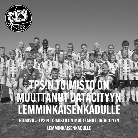
TPS:N TOIMISTO ON
MUUTTANUT DATACITYYN
LEMMINKÄISENKADULLE
ETUSIVU
»
TPS:N TOIMISTO ON MUUTTANUT DATACITYYN
LEMMINKÄISENKADULLE