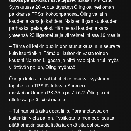
tasolla pelaavasta kasvattajaseurastaan VIFK:sta.
Syyskuussa 20 vuotta täyttänyt Öling otti heti oman
paikkansa TPS:n kokoonpanosta. Öling valittiin
kauden aikana jo kahdesti Naisten liigan kuukauden
parhaaksi pelaajaksi. Hän pelasi kauden aikana
yhteensä 23 liigaottelua ja viimeisteli niissä 16 maalia.
– Tämä oli kaikin puolin onnistunut kausi niin seuralta
kuin itseltänikin. Tämä oli kuitenkin vasta toinen
kauteni Naisten Liigassa ja niitä maalejakin tuli myös
yllättävän paljon, Öling myöntää.
Ölingin kirkkaimmat tähtihetket osuivat syyskuun
lopulle, kun TPS löi tulevan Suomen
mestarijoukkueen PK-35:n peräti 6-2. Öling takoi
ottelussa peräti viisi maalia.
– Tulihan siitä aika upea fiilis. Parannettavaa on
kuitenkin vielä paljon. Fysiikkaa ja monipuolisuutta
pitää ainakin saada lisää ja ehkä sitä palloa voisi