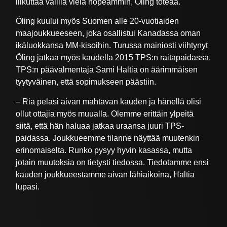
liikuttaa välillä vielä nopeammin, Öling toteaa.
Öling kuului myös Suomen alle 20-vuotiaiden
maajoukkueeseen, joka osallistui Kanadassa oman
ikäluokkansa MM-kisoihin. Turussa mainiosti viihtynyt
Öling jatkaa myös kaudella 2015 TPS:n raitapaidassa.
TPS:n päävalmentaja Sami Haltia on äärimmäisen
tyytyväinen, että sopimukseen päästiin.
– Ria pelasi aivan mahtavan kauden ja hänellä olisi
ollut ottajia myös muualla. Olemme erittäin ylpeitä
siitä, että hän haluaa jatkaa uraansa juuri TPS-
paidassa. Joukkueemme tilanne näyttää muutenkin
erinomaiselta. Runko pysyy hyvin kasassa, mutta
jotain muutoksia on tietysti tiedossa. Tiedotamme ensi
kauden joukkueestamme aivan lähiaikoina, Haltia
lupasi.