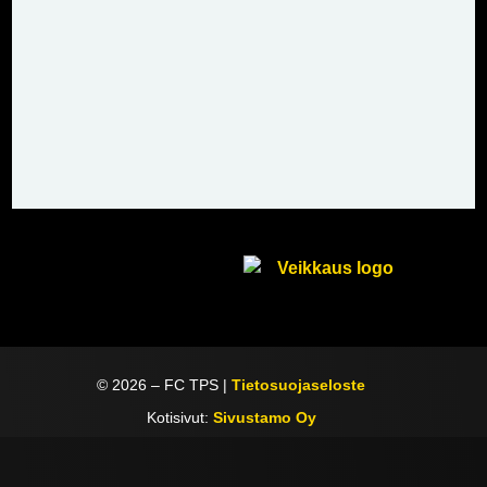
©
2026
– FC TPS |
Tietosuojaseloste
Kotisivut:
Sivustamo Oy