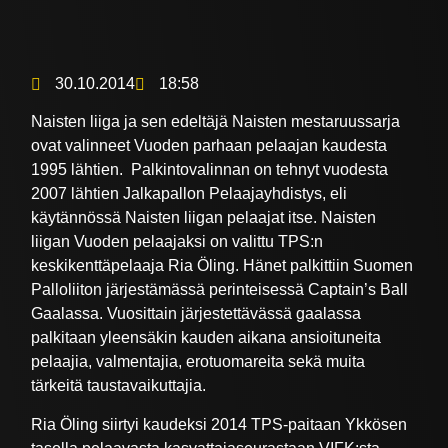
30.10.2014
18:58
Naisten liiga ja sen edeltäjä Naisten mestaruussarja
ovat valinneet Vuoden parhaan pelaajan kaudesta
1995 lähtien. Palkintovalinnan on tehnyt vuodesta
2007 lähtien Jalkapallon Pelaajayhdistys, eli
käytännössä Naisten liigan pelaajat itse. Naisten
liigan Vuoden pelaajaksi on valittu TPS:n
keskikenttäpelaaja Ria Öling. Hänet palkittiin Suomen
Palloliiton järjestämässä perinteisessä Captain’s Ball
Gaalassa. Vuosittain järjestettävässä gaalassa
palkitaan yleensäkin kauden aikana ansioituneita
pelaajia, valmentajia, erotuomareita sekä muita
tärkeitä taustavaikuttajia.
Ria Öling siirtyi kaudeksi 2014 TPS-paitaan Ykkösen