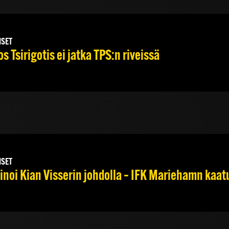
ISET
s Tsirigotis ei jatka TPS:n riveissä
ISET
noi Kian Visserin johdolla – IFK Mariehamn kaat