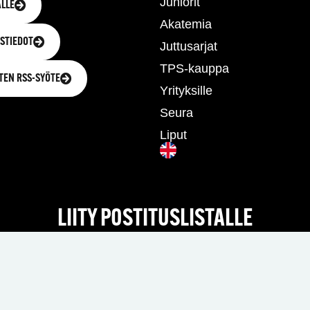
Juniorit
LLE
Akatemia
STIEDOT
Juttusarjat
TPS-kauppa
TEN RSS-SYÖTE
Yrityksille
Seura
Liput
LIITY POSTITUSLISTALLE