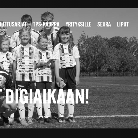
JUTTUSARJAT
TPS-KAUPPA
YRITYKSILLE
SEURA
LIPUT
 DIGIAIKAAN!