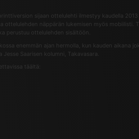
 printtiversion sijaan ottelulehti ilmestyy kaudella 20
aa ottelulehden näppärän lukemisen myös mobiilisti. T
oka perustuu ottelulehden sisältöön.
atkossa enemmän ajan hermolla, kun kauden aikana jo
a Jesse Saarisen kolumni, Takavasara.
ttavissa täältä: