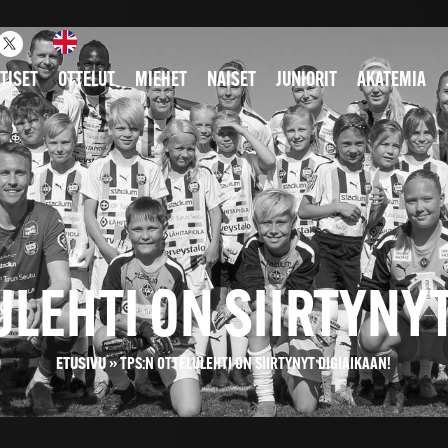
TISET
OTTELUT
MIEHET
NAISET
JUNIORIT
AKATEMIA
ULEHTI ON SIIRTYNYT
ETUSIVU
»
TPS:N OTTELULEHTI ON SIIRTYNYT DIGIAIKAAN!