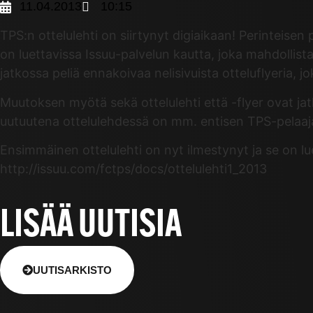
11.04.2013
10:15
TPS:n ottelulehti on siirtynyt digiaikaan! Perinteisen
on luettavissa Issuu-palvelun kautta, joka mahdollist
jatkossa peliä ennakoivaa nelisivuista otteluflyeria, j
Muutoksen myötä sekä ottelulehti että -flyer ovat j
uutuutena ottelulehdessä on mm. entisen TPS-pelaaj
Ensimmäinen ottelulehti on nyt ilmestynyt ja se on lue
http://issuu.com/fctps/docs/ottelulehti1_2013
LISÄÄ UUTISIA
UUTISARKISTO