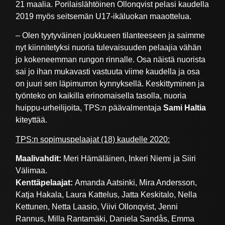
21 maalia. Porilaislähtöinen Ollonqvist pelasi kaudella
2019 myös seitsemän U17-ikäluokan maaottelua.
– Olen tyytyväinen joukkueen tilanteeseen ja saimme
nyt kiinnitetyksi nuoria tulevaisuuden pelaajia vähän
jo kokeneemman rungon rinnalle. Osa näistä nuorista
sai jo ihan mukavasti vastuuta viime kaudella ja osa
on juuri sen läpimurron kynnyksellä. Keskittyminen ja
työnteko on kaikilla erinomaisella tasolla, nuoria
huippu-urheilijoita, TPS:n päävalmentaja
Sami Haltia
kiteyttää.
TPS:n sopimuspelaajat (18) kaudelle 2020:
Maalivahdit:
Meri Hämäläinen, Inkeri Niemi ja Siiri
Välimaa.
Kenttäpelaajat:
Amanda Aatsinki, Mira Andersson,
Katja Hakala, Laura Kattelus, Jatta Keskitalo, Nella
Kettunen, Netta Laasio, Viivi Ollonqvist, Jenni
Rannus, Milla Rantamäki, Daniela Sandås, Emma