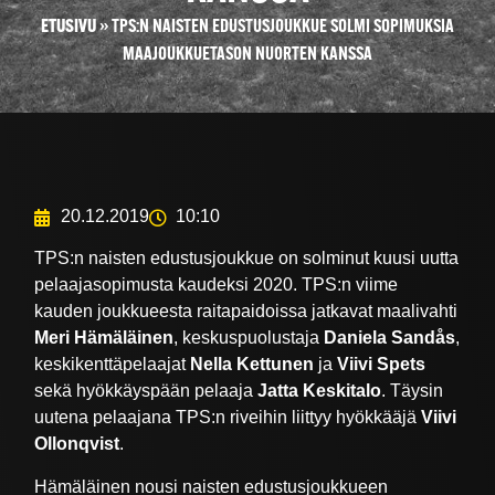
ETUSIVU
»
TPS:N NAISTEN EDUSTUSJOUKKUE SOLMI SOPIMUKSIA
MAAJOUKKUETASON NUORTEN KANSSA
20.12.2019
10:10
TPS:n naisten edustusjoukkue on solminut kuusi uutta
pelaajasopimusta kaudeksi 2020. TPS:n viime
kauden joukkueesta raitapaidoissa jatkavat maalivahti
Meri Hämäläinen
, keskuspuolustaja
Daniela Sandås
,
keskikenttäpelaajat
Nella Kettunen
ja
Viivi Spets
sekä hyökkäyspään pelaaja
Jatta Keskitalo
. Täysin
uutena pelaajana TPS:n riveihin liittyy hyökkääjä
Viivi
Ollonqvist
.
Hämäläinen nousi naisten edustusjoukkueen