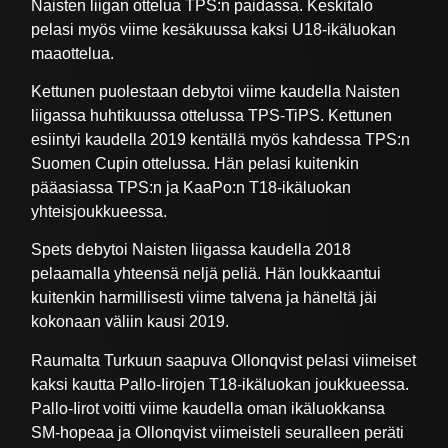
Naisten liigan ottelua TPS:n paidassa. Keskitalo
pelasi myös viime kesäkuussa kaksi U18-ikäluokan
maaottelua.
Kettunen puolestaan debytoi viime kaudella Naisten
liigassa huhtikuussa ottelussa TPS-TiPS. Kettunen
esiintyi kaudella 2019 kentällä myös kahdessa TPS:n
Suomen Cupin ottelussa. Hän pelasi kuitenkin
pääasiassa TPS:n ja KaaPo:n T18-ikäluokan
yhteisjoukkueessa.
Spets debytoi Naisten liigassa kaudella 2018
pelaamalla yhteensä neljä peliä. Hän loukkaantui
kuitenkin harmillisesti viime talvena ja häneltä jäi
kokonaan väliin kausi 2019.
Raumalta Turkuun saapuva Ollonqvist pelasi viimeiset
kaksi kautta Pallo-Iirojen T18-ikäluokan joukkueessa.
Pallo-Iirot voitti viime kaudella oman ikäluokkansa
SM-hopeaa ja Ollonqvist viimeisteli seuralleen peräti