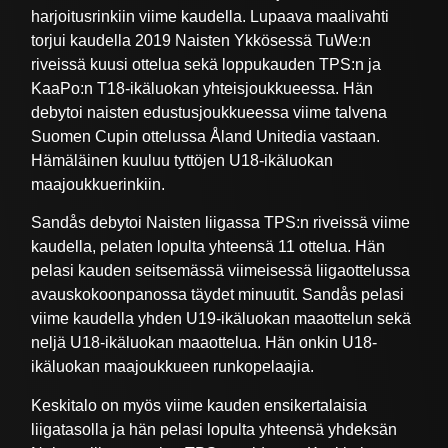
harjoitusrinkiin viime kaudella. Lupaava maalivahti
torjui kaudella 2019 Naisten Ykkösessä TuWe:n
riveissä kuusi ottelua sekä loppukauden TPS:n ja
KaaPo:n T18-ikäluokan yhteisjoukkueessa. Hän
debytoi naisten edustusjoukkueessa viime talvena
Suomen Cupin ottelussa Åland Unitedia vastaan.
Hämäläinen kuuluu tyttöjen U18-ikäluokan
maajoukkuerinkiin.
Sandås debytoi Naisten liigassa TPS:n riveissä viime
kaudella, pelaten lopulta yhteensä 11 ottelua. Hän
pelasi kauden seitsemässä viimeisessä liigaottelussa
avauskokoonpanossa täydet minuutit. Sandås pelasi
viime kaudella yhden U19-ikäluokan maaottelun sekä
neljä U18-ikäluokan maaottelua. Hän onkin U18-
ikäluokan maajoukkueen runkopelaajia.
Keskitalo on myös viime kauden ensikertalaisia
liigatasolla ja hän pelasi lopulta yhteensä yhdeksän