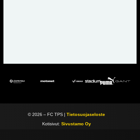
©
2026
– FC TPS |
Tietosuojaseloste
Kotisivut:
Sivustamo Oy