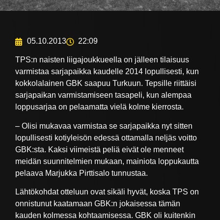
05.10.2013
22:09
TPS:n naisten liigajoukkueella on jälleen tilaisuus
varmistaa sarjapaikka kaudelle 2014 lopullisesti, kun
kokkolalainen GBK saapuu Turkuun. Tepsille riittäisi
sarjapaikan varmistamiseen tasapeli, kun alempaa
loppusarjaa on pelaamatta vielä kolme kierrosta.
– Olisi mukavaa varmistaa se sarjapaikka nyt sitten
lopullisesti kotiyleisön edessä ottamalla neljäs voitto
GBK:sta. Kaksi viimeistä peliä eivät ole menneet
meidän suunnitelmien mukaan, mainiota loppukautta
pelaava Marjukka Pirttisalo tunnustaa.
Lähtökohdat otteluun ovat sikäli hyvät, koska TPS on
onnistunut kaatamaan GBK:n jokaisessa tämän
kauden kolmessa kohtaamisessa. GBK oli kuitenkin