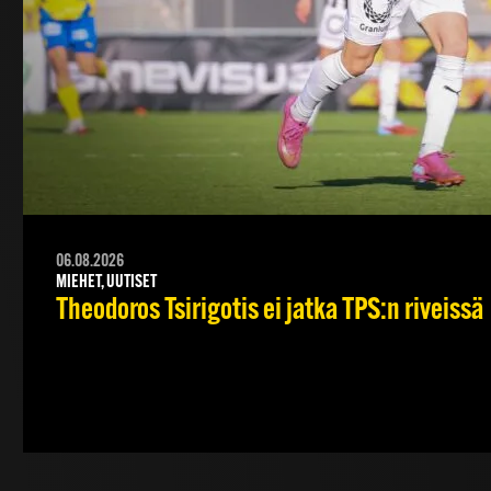
06.08.2026
MIEHET, UUTISET
Theodoros Tsirigotis ei jatka TPS:n riveissä