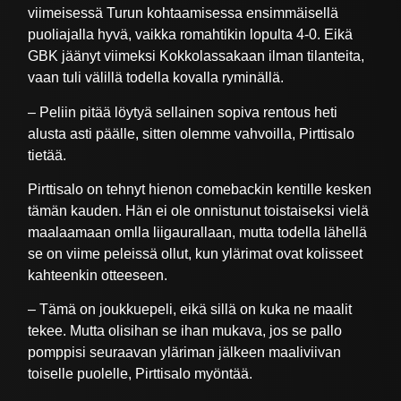
viimeisessä Turun kohtaamisessa ensimmäisellä
puoliajalla hyvä, vaikka romahtikin lopulta 4-0. Eikä
GBK jäänyt viimeksi Kokkolassakaan ilman tilanteita,
vaan tuli välillä todella kovalla ryminällä.
– Peliin pitää löytyä sellainen sopiva rentous heti
alusta asti päälle, sitten olemme vahvoilla, Pirttisalo
tietää.
Pirttisalo on tehnyt hienon comebackin kentille kesken
tämän kauden. Hän ei ole onnistunut toistaiseksi vielä
maalaamaan omlla liigaurallaan, mutta todella lähellä
se on viime peleissä ollut, kun ylärimat ovat kolisseet
kahteenkin otteeseen.
– Tämä on joukkuepeli, eikä sillä on kuka ne maalit
tekee. Mutta olisihan se ihan mukava, jos se pallo
pomppisi seuraavan yläriman jälkeen maaliviivan
toiselle puolelle, Pirttisalo myöntää.