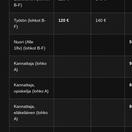
B-F)
Työtön (lohkot B-
120 €
140 €
F)
Nuori (Alle
5
18v) (lohkot B-F)
Kannattaja (lohko
9
A)
Kannattaja,
8
opiskelija (lohko A)
Kannattaja,
8
eläkeläinen (lohko
A)