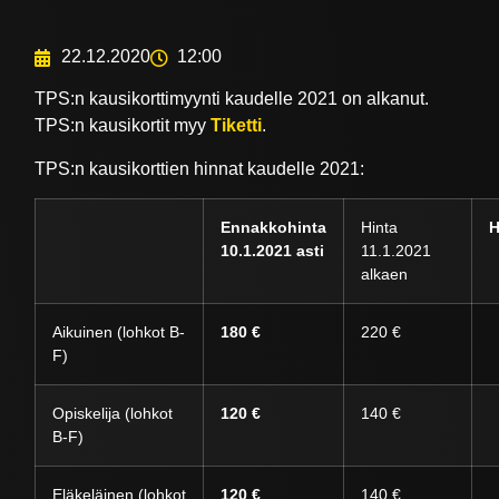
22.12.2020
12:00
TPS:n kausikorttimyynti kaudelle 2021 on alkanut.
TPS:n kausikortit myy
Tiketti
.
TPS:n kausikorttien hinnat kaudelle 2021:
Ennakkohinta
Hinta
H
10.1.2021 asti
11.1.2021
alkaen
Aikuinen (lohkot B-
180 €
220 €
F)
Opiskelija (lohkot
120 €
140 €
B-F)
Eläkeläinen (lohkot
120 €
140 €