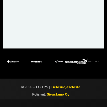
©
2026
– FC TPS |
Tietosuojaseloste
Kotisivut:
Sivustamo Oy