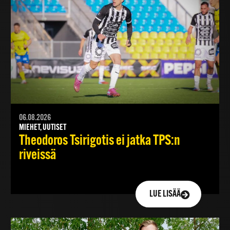
06.08.2026
MIEHET, UUTISET
Theodoros Tsirigotis ei jatka TPS:n
riveissä
LUE LISÄÄ