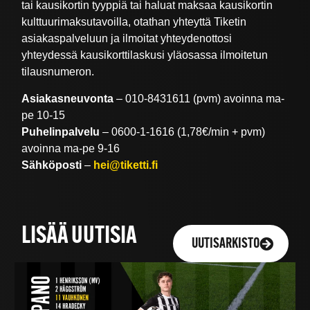
tai kausikortin tyyppiä tai haluat maksaa kausikortin
kulttuurimaksutavoilla, otathan yhteyttä Tiketin
asiakaspalveluun ja ilmoitat yhteydenottosi
yhteydessä kausikorttilaskusi yläosassa ilmoitetun
tilausnumeron.
Asiakasneuvonta
– 010-8431611 (pvm) avoinna ma-
pe 10-15
Puhelinpalvelu
– 0600-1-1616 (1,78€/min + pvm)
avoinna ma-pe 9-16
Sähköposti
–
hei@tiketti.fi
LISÄÄ UUTISIA
UUTISARKISTO