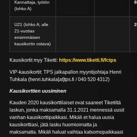
Kannattaja, työtön
8
(lohko A)
U21 (lohko A; alle
2
21-vuotias
ensimmäisen
kausikortin ostava)
Kausikortit myy Tiketti:
https://www.tiketti.fi/fctps
VIP-kausikortit: TPS jalkapallon myyntijohtaja Henri
Tuhkala (henri.tuhkala[at]tps.fi / 040 520 4312)
Kausikorttien uusiminen
Kauden 2020 kausikorttilaiset ovat saaneet Tiketiltä
laskun, jonka maksamalla 31.1.2021 mennessä uusit
vanhan kausikorttipaikkasi. Mikäli et halua uusia
kausikorttiasi, jätä lasku huomioimatta ja
maksamatta. Mikäli haluat vaihtaa katsomopaikkaasi