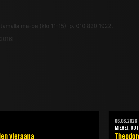
ittamalla ma-pe (klo 11-15): p. 010 820 1922.
 2016!
06.08.2026
MIEHET, UUT
jen vieraana
Theodoro