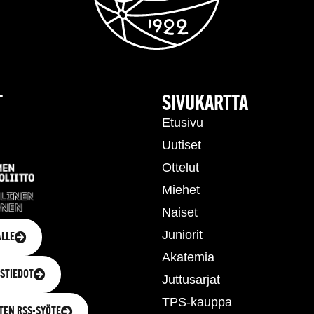
T
SIVUKARTTA
Etusivu
Uutiset
Ottelut
Miehet
Naiset
Juniorit
LLE
Akatemia
STIEDOT
Juttusarjat
TPS-kauppa
TEN RSS-SYÖTE