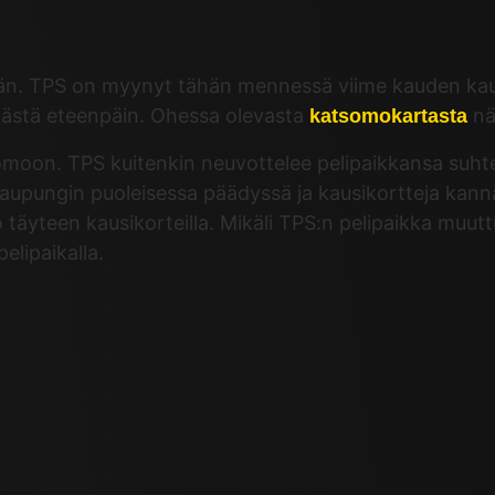
än. TPS on myynyt tähän mennessä viime kauden kausik
tästä eteenpäin. Ohessa olevasta
nä
katsomokartasta
moon. TPS kuitenkin neuvottelee pelipaikkansa suht
aupungin puoleisessa päädyssä ja kausikortteja kan
yteen kausikorteilla. Mikäli TPS:n pelipaikka muuttu
elipaikalla.