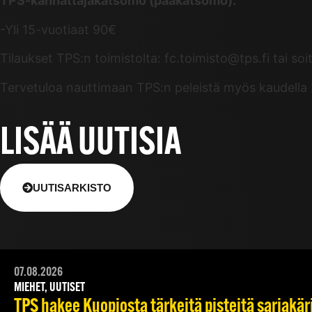
TPS-kannattajakatsomo (pääkatsomo):
-Yli 15-vuotiaat 90€
Tilaukset TPS:n toimistolta: fc.toimisto@tps.fi tai so
Tervetuloa nauttimaan TPS:n peleistä myös kaudella
LISÄÄ UUTISIA
UUTISARKISTO
07.08.2026
MIEHET, UUTISET
TPS hakee Kuopiosta tärkeitä pisteitä sarjakär