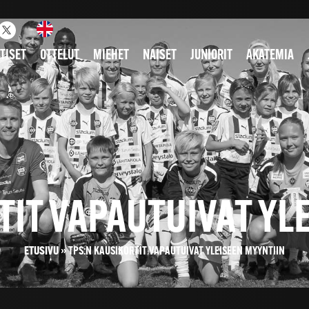
TISET
OTTELUT
MIEHET
NAISET
JUNIORIT
AKATEMIA
TIT VAPAUTUIVAT YL
ETUSIVU
»
TPS:N KAUSIKORTIT VAPAUTUIVAT YLEISEEN MYYNTIIN