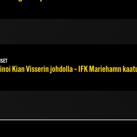
ISET
noi Kian Visserin johdolla – IFK Mariehamn kaat