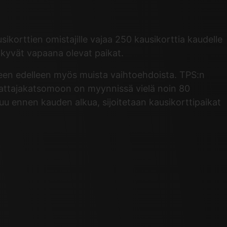
orttien omistajille vajaa 250 kausikorttia kaudelle
kyvät vapaana olevat paikat.
een edelleen myös muista vaihtoehdoista. TPS:n
nattajakatsomoon on myynnissä vielä noin 80
u ennen kauden alkua, sijoitetaan kausikorttipaikat