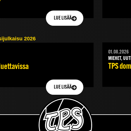
LUE LISÄÄ
01.08.2026
MIEHET, UUT
TPS domi
luettavissa
LUE LISÄÄ