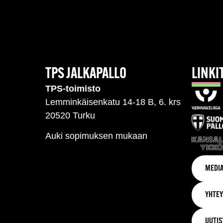
TPS JALKAPALLO
LINKI
TPS-toimisto
Lemminkäisenkatu 14-18 B, 6. krs
20520 Turku
Auki sopimuksen mukaan
MEDIA
YHTEY
UUTIS