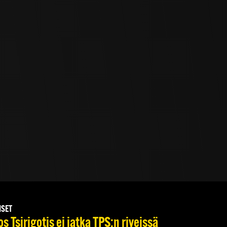
ISET
s Tsirigotis ei jatka TPS:n riveissä