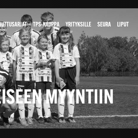
JUTTUSARJAT
TPS-KAUPPA
YRITYKSILLE
SEURA
LIPUT
EISEEN MYYNTIIN