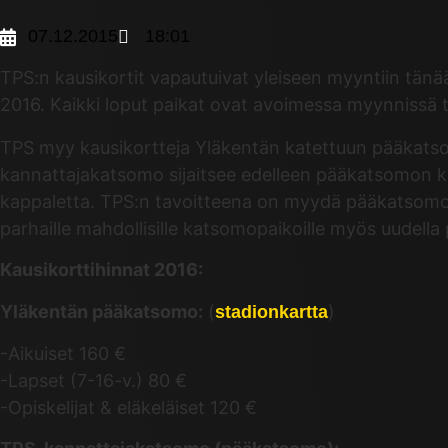
07.12.2015
18:01
TPS:n kausikortit vapautuivat yleiseen myyntiin tänä
2016. Kaikki loput paikat ovat avoimessa myynnissä 
TPS myy kausikortteja Yläkentän katettuun pääkatso
kannattajakatsomo sijaitsee edelleen pääkatsomon k
kappaletta. TPS:n tavoitteena on myydä pääkatsomo tä
parhaille mahdollisille katsomopaikoille myös uudella p
Kausikorttihinnat 2016:
Yläkentän pääkatsomo:
(
)
stadionkartta
-Aikuiset 160 €
-Lapset (7-16-v.) 80 €
-Opiskelijat & eläkeläiset 120 €