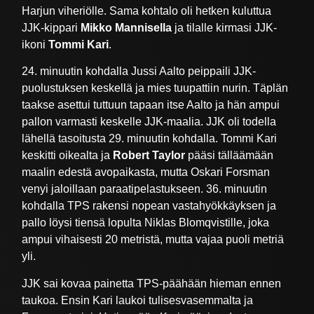
Harjun viheriölle. Sama kohtalo oli hetken kuluttua
JJK-kippari
Mikko Mannisella
ja tilalle kirmasi JJK-
ikoni
Tommi Kari
.
24. minuutin kohdalla Jussi Aalto peippaili JJK-
puolustuksen keskellä ja mies tuupattiin nurin. Täplän
taakse asettui tuttuun tapaan itse Aalto ja hän ampui
pallon varmasti keskelle JJK-maalia. JJK oli todella
lähellä tasoitusta 29. minuutin kohdalla. Tommi Kari
keskitti oikealta ja
Robert Taylor
pääsi tälläämään
maalin edestä avopaikasta, mutta Oskari Forsman
venyi jaloillaan paraatipelastukseen. 36. minuutin
kohdalla TPS rakensi nopean vastahyökkäyksen ja
pallo löysi tiensä lopulta Niklas Blomqvistille, joka
ampui vihaisesti 20 metristä, mutta vajaa puoli metriä
yli.
JJK sai kovaa painetta TPS-päähään hieman ennen
taukoa. Ensin Kari laukoi tulisesvasemmalta ja