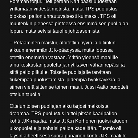
Forsman torjui. Heti perään Kari pääsi uudestaan
yrittämään viidestä metristä, mutta TPS-puolustus
blokkasi pallon uhrautuvaisesti kulmaksi. TPS oli
muutenkin pienessä pinteessä ensimmäisen puoliajan
lopun, mutta selvisi tauolle johtoasemista.
– Pelaaminen maistui, aloitettiin hyvin ja oltiinkin
alkuun enemmän JJK-päädyssä, mutta lopussa
otettiin enemmän vastaan. Yritän yleensä maalille
aina keskustan puolelta ja nyt kaveri vähän repäisi ja
siitä pallo pilkulle. Toiselle puoliajalle tarvitaan
tiukempaa puolustamista, pidempiä hyökkäyksiä ja
siihen vielä sitten se toinen maali, Jussi Aalto pudotteli
ottelun tauolla.
Ottelun toisen puoliajan alku tarjosi melkoista
draamaa. TPS-puolustus laittoi pitkän kaaripallon
kohti JJK-maalia, mutta JJK:n Korhonen juoksi alueen
ulkopuolelle ja sohaisi palloa kädellään. Tuomio oli
täysin aiheellisesti suora punainen kortti. JJK-maalille