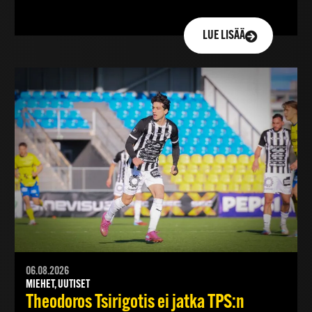
LUE LISÄÄ
06.08.2026
MIEHET, UUTISET
Theodoros Tsirigotis ei jatka TPS:n