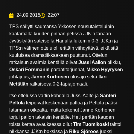
24.09.2015
22:07
TPS säilytti saumansa Ykkösen nousutaisteluihin
kaatamalla kuuden pinnan pelissä JJK:n tänään
Jyväskylän sateisella Harjulla lukemin 0-3. JJK:n ja
TPS:n välinen ottelu oli erittäin viihdyttävä, eikä sitä
kuuluisaa dramatiikkaakaan puuttunut. Ottelun
ratkaisun avaimia kentällä olivat
Jussi Aallon
pilkku,
Oskari Forsmanin
paraatitorjunnat,
Mikko Hyyrysen
johtajuus,
Janne Korhosen
ulosajo sekä
Ilari
Mettälän
ratkaiseva 0-2-läpiajomaali.
Itse ottelussa vartin kohdalla Jussi Aalto ja
Santeri
Peltola
leipoivat keskenään palloa ja Peltola pääsi
latamaan oikealta, mutta kokenut Janne Korhonen
torjui pallon takaisin kentälle. Heti perään kauden
toista kertaa avauksessa ollut
Tim Tuomikoski
taittoi
nilkkansa JJK:n boksissa ja
Riku Sjöroos
juoksi