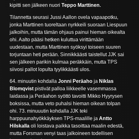
kipitti sen jälkeen nuori
Teppo Marttinen.
Tilannetta seurasi Jussi Aallon ovela vapaapotku,
jonka Marttinen tuoreltaan nyrkkeili suoraan Liespuun
jalkoihin, mutta tämän ohjaus painui hieman oikealta
ohi. Aalto pääsi hetken kuluttua virittämään
uudestaan, mutta Marttinen syöksyi toiseen suuren
torjuntaan heti perään. Sinnikkäästi taistellut JJK sai
sen jälkeen parikin kulmaa peräkkäin, mutta TPS
siivosi pallot lopulta tyylikkäästi ulos.
64. minuutin kohdalla
Jonni Peräaho
ja
Niklas
Blomqvist
pistivät palloa liikkeelle vasemmassa
laidassa ja Peräahon syöttö tavoitti Mikko Hyyrysen
boksissa, mutta veto puhalsi hieman oikean tolpan
ohi. 73. minuuutin kohdalla JJK teki
harppuunahyökkäyksen TPS-maalille ja
Antto
Hilskalla
oli loistava paikka tasoittaa maalin edestä,
mutta Forsman venyi taas jalkoineen todellisen