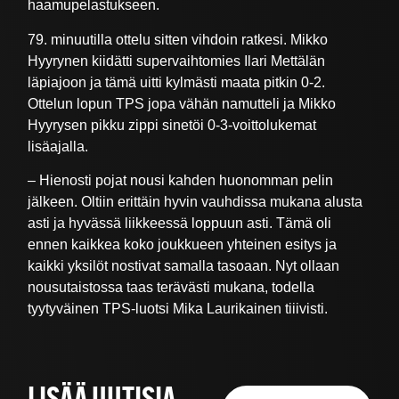
haamupelastukseen.
79. minuutilla ottelu sitten vihdoin ratkesi. Mikko
Hyyrynen kiidätti supervaihtomies Ilari Mettälän
läpiajoon ja tämä uitti kylmästi maata pitkin 0-2.
Ottelun lopun TPS jopa vähän namutteli ja Mikko
Hyyrysen pikku zippi sinetöi 0-3-voittolukemat
lisäajalla.
– Hienosti pojat nousi kahden huonomman pelin
jälkeen. Oltiin erittäin hyvin vauhdissa mukana alusta
asti ja hyvässä liikkeessä loppuun asti. Tämä oli
ennen kaikkea koko joukkueen yhteinen esitys ja
kaikki yksilöt nostivat samalla tasoaan. Nyt ollaan
nousutaistossa taas terävästi mukana, todella
tyytyväinen TPS-luotsi Mika Laurikainen tiiivisti.