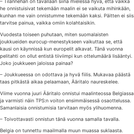
– Tilannehan on tavallaan siinä mielessä hyvä, että vaikka
he onnistuisivat tekemään maalin ei se vaikuta mihinkään,
kunhan me vain onnistumme tekemään kaksi. Päitten ei siis
tarvitse painua, vaikka omiin kolahtaisikin.
Vuodesta toiseen puhutaan, miten suomalaisten
joukkueiden eurocup-menestykseen vaikuttaa se, että
kausi on käynnissä kun europelit alkavat. Tänä vuonna
pelitahti on ollut entistä tiiviimpi kun ottelumäärä lisääntyi.
Joko joukkueen jaloissa painaa?
– Joukkueessa on odottava ja hyvä fiilis. Mukavaa päästä
taas pitkästä aikaa pelaamaan, Ääritalo naureskelee.
Viime vuonna juuri Ääritalo onnistui maalinteossa Belgiassa
ja varmisti näin TPS:n voiton ensimmäisessä osaottelussa.
Samanlaisia onnistumisia tarvitaan myös ylihuomenna.
– Toivottavasti onnistun tänä vuonna samalla tavalla.
Belgia on tunnettu maailmalla muun muassa suklaasta.