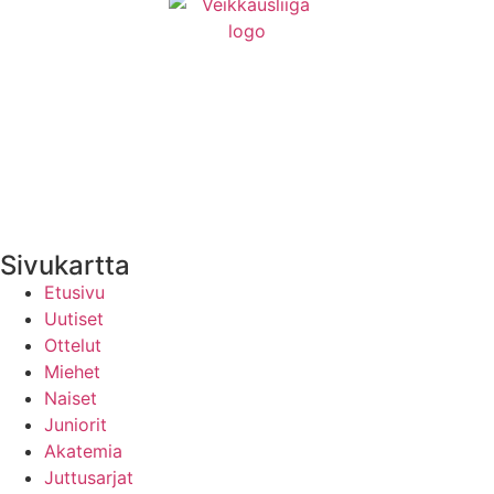
Medialle
Yhteystiedot
Uutisten RSS-syöte
Sivukartta
Etusivu
Uutiset
Ottelut
Miehet
Naiset
Juniorit
Akatemia
Juttusarjat