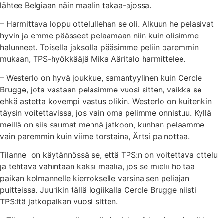
lähtee Belgiaan näin maalin takaa-ajossa.
– Harmittava loppu ottelullehan se oli. Alkuun he pelasivat
hyvin ja emme päässeet pelaamaan niin kuin olisimme
halunneet. Toisella jaksolla pääsimme peliin paremmin
mukaan, TPS-hyökkääjä Mika Ääritalo harmittelee.
– Westerlo on hyvä joukkue, samantyylinen kuin Cercle
Brugge, jota vastaan pelasimme vuosi sitten, vaikka se
ehkä astetta kovempi vastus olikin. Westerlo on kuitenkin
täysin voitettavissa, jos vain oma pelimme onnistuu. Kyllä
meillä on siis saumat mennä jatkoon, kunhan pelaamme
vain paremmin kuin viime torstaina, Ärtsi painottaa.
Tilanne on käytännössä se, että TPS:n on voitettava ottelu
ja tehtävä vähintään kaksi maalia, jos se mielii hoitaa
paikan kolmannelle kierrokselle varsinaisen peliajan
puitteissa. Juurikin tällä logiikalla Cercle Brugge niisti
TPS:ltä jatkopaikan vuosi sitten.