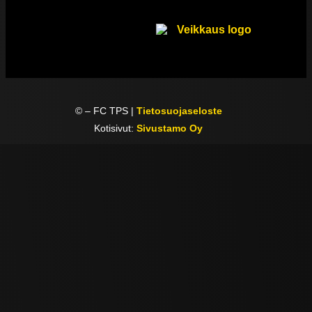
©
– FC TPS |
Tietosuojaseloste
Kotisivut:
Sivustamo Oy