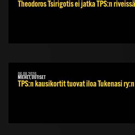
Theodoros Tsirigotis ei jatka TPS:n riveiss
06.08.2026
MIEHET, UUTISET
TPS:n kausikortit tuovat iloa Tukenasi ry:n 