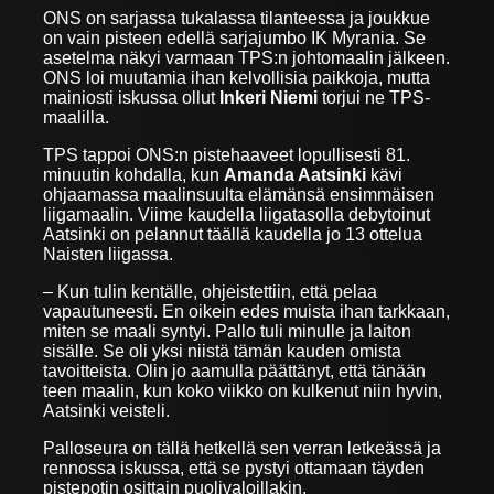
ONS on sarjassa tukalassa tilanteessa ja joukkue
on vain pisteen edellä sarjajumbo IK Myrania. Se
asetelma näkyi varmaan TPS:n johtomaalin jälkeen.
ONS loi muutamia ihan kelvollisia paikkoja, mutta
mainiosti iskussa ollut
Inkeri Niemi
torjui ne TPS-
maalilla.
TPS tappoi ONS:n pistehaaveet lopullisesti 81.
minuutin kohdalla, kun
Amanda Aatsinki
kävi
ohjaamassa maalinsuulta elämänsä ensimmäisen
liigamaalin. Viime kaudella liigatasolla debytoinut
Aatsinki on pelannut täällä kaudella jo 13 ottelua
Naisten liigassa.
– Kun tulin kentälle, ohjeistettiin, että pelaa
vapautuneesti. En oikein edes muista ihan tarkkaan,
miten se maali syntyi. Pallo tuli minulle ja laiton
sisälle. Se oli yksi niistä tämän kauden omista
tavoitteista. Olin jo aamulla päättänyt, että tänään
teen maalin, kun koko viikko on kulkenut niin hyvin,
Aatsinki veisteli.
Palloseura on tällä hetkellä sen verran letkeässä ja
rennossa iskussa, että se pystyi ottamaan täyden
pistepotin osittain puolivaloillakin.