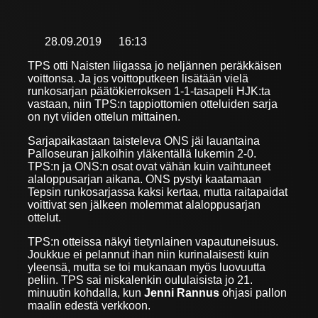
28.09.2019
16:13
TPS otti Naisten liigassa jo neljännen peräkkäisen
voittonsa. Ja jos voittoputkeen lisätään vielä
runkosarjan päätökierroksen 1-1-tasapeli HJK:ta
vastaan, niin TPS:n tappiottomien otteluiden sarja
on nyt viiden ottelun mittainen.
Sarjapaikastaan taisteleva ONS jäi lauantaina
Palloseuran jalkoihin yläkentällä lukemin 2-0.
TPS:n ja ONS:n osat ovat vähän kuin vaihtuneet
alaloppusarjan aikana. ONS pystyi kaatamaan
Tepsin runkosarjassa kaksi kertaa, mutta raitapaidat
voittivat sen jälkeen molemmat alaloppusarjan
ottelut.
TPS:n otteissa näkyi tietynlainen vapautuneisuus.
Joukkue ei pelannut ihan niin kurinalaisesti kuin
yleensä, mutta se toi mukanaan myös luovuutta
peliin. TPS sai niskalenkin oululaisista jo 21.
minuutin kohdalla, kun
Jenni Rannus
ohjasi pallon
maalin edestä verkkoon.