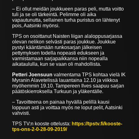
– Ei ollut meidän joukkueen paras peli, mutta voitto
tuli ja se oli tärkeintä. Pelimme oli aika
vapautunutta, sellainen turha puristus on lähtenyt
pois, Aatsinki myönsi.
TPS on osoittanut Naisten liigan alaloppusarjassa
olevan nelikon selvästi paras joukkue. Joukkue
pystyi kääntämään runkosarjan jälkeisen
pettymyksen todella nopeasti edukseen ja
varmistamaan sarjapaikkansa niin nopealla
aikataululla, kun se vaan oli mahdollista.
Petteri Joensuun
valmentama TPS kohtaa vielä IK
Myranin Alavetelissä lauantaina 12.10 ja viikkoa
myöhemmin 19.10. Tampereen Ilves saapuu sarjan
päätöskierroksella Turkuun ja yläkentälle.
– Tavoitteena on painaa hyvällä pelillä kausi
loppuun asti ja voittaa myös ne loput pelit, Aatsinki
vahvisti.
TPS TV:n kooste ottelusta:
https://tpstv.fi/kooste-
tps-ons-2-0-28-09-2019/