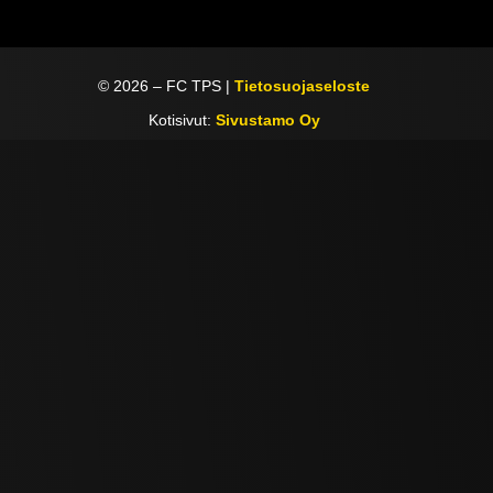
©
2026
– FC TPS |
Tietosuojaseloste
Kotisivut:
Sivustamo Oy