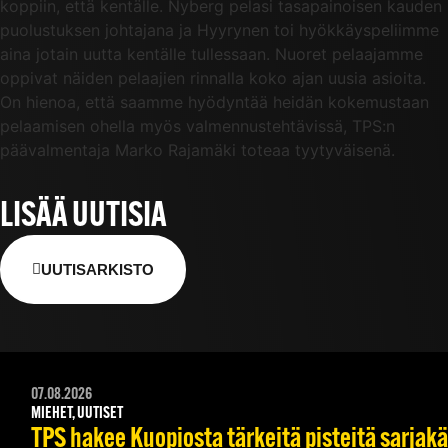
koppiin, että kentälle. Nyberg pelasi tasapainoisen kauden
puolustuksen johtajana ja Hyyrynen toi hyökkäyspeliimme
aina jotain uutta kentälle tullessaan. Nuoret pelaajamme
oppivat näiden pelaajien rinnalla koko ajan uusia asioita.
On hienoa, että saamme hyödyntää heidän kokemustaan
pelaamisen ohella myös valmennustehtävissä, TPS:n
päävalmentaja Marko Rajamäki toteaa tyytyväisenä.
LISÄÄ UUTISIA
UUTISARKISTO
07.08.2026
MIEHET, UUTISET
TPS hakee Kuopiosta tärkeitä pisteitä sarjak