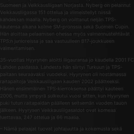
Suomeen ja Veikkausliigaan Norjasta. Nyberg on pelannut
Veikkausliigassa 151 ottelua ja viimeistellyt niissä
kahdeksan maalia. Nyberg on voittanut neljän TPS-
kautensa aikana kolme SM-pronssia sekä Suomen Cupin.
Hän aloittaa pelaamisen ohessa myös valmennustehtävät
TPS:n junioreissa ja saa vastuulleen B17-joukkueen
valmentamisen.
35-vuotias Hyyrynen aloitti liigauransa jo kaudella 2001 FC
Lahden paidassa. Lahdesta hän siirtyi Turkuun ja TPS-
paitaan seuraavaksi vuodeksi. Hyyrynen oli nostamassa
raitapaitoja Veikkausliigaan kauden 2002 päätteeksi.
Hänen ensimmäinen TPS-kierroksensa päättyi kauteen
2006, mutta ympyrä sulkeutui vuosi sitten, kun Hyyrynen
puki tutun raitapaidan päälleen seitsemän vuoden tauon
jälkeen. Hyyrysen Veikkausliigasaldot ovat komeaa
luettavaa, 247 ottelua ja 66 maalia.
– Nämä pelaajat tuovat johtajuutta ja kokemusta sekä