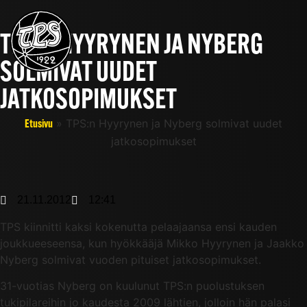
TPS:N HYYRYNEN JA NYBERG
SOLMIVAT UUDET
JATKOSOPIMUKSET
»
TPS:n Hyyrynen ja Nyberg solmivat uudet
Etusivu
jatkosopimukset
21.11.2012
12:41
TPS kiinnitti kaksi kokenutta pelaajaansa ensi kauden
joukkueeseensa, kun hyökkääjä Mikko Hyyrynen ja Jaakko
Nyberg solmivat vuoden pituiset jatkosopimukset.
31-vuotias Nyberg on kuulunut TPS:n puolustuksen
tukipilareihin jo kaudesta 2009 lähtien, jolloin hän palasi