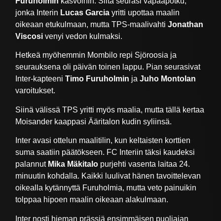
Furuholmin
kasvoihin. Siitä seurasi vapaapotku,
jonka Interin
Lucas Garcia
yritti upottaa maalin
oikeaan etukulmaan, mutta TPS-maalivahti
Jonathan
Viscosi
venyi vedon kulmaksi.
Hetkeä myöhemmin Mombilo repi Sjöroosia ja
seurauksena oli päivän toinen lappu. Pian seurasivat
Inter-kapteeni
Timo Furuholmin
ja
Juho Montolan
varoitukset.
Siinä välissä TPS yritti myös maalia, mutta tällä kertaa
Moisander kaappasi Ääritalon kudin syliinsä.
Inter avasi ottelun maalitilin, kun keltaisten korttien
suma saatiin päätökseen. FC Interiin täksi kaudeksi
palannut
Mika Mäkitalo
purjehti vasenta laitaa 24.
minuutin kohdalla. Kaikki luulivat hänen tavoittelevan
oikealla kytännyttä Furuholmia, mutta veto painuikin
tolppaa hipoen maalin oikeaan alakulmaan.
Inter nosti hieman prässiä ensimmäisen puoliajan