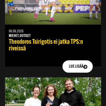
06.08.2026
MIEHET, UUTISET
Theodoros Tsirigotis ei jatka TPS:n
riveissä
LUE LISÄÄ