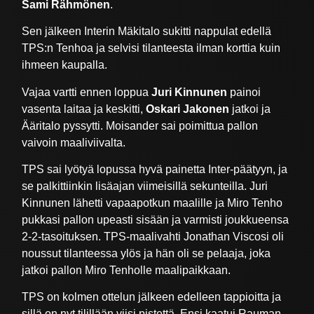
Sami Rähmönen
.
Sen jälkeen Interin Mäkitalo sukitti nappulat edellä
TPS:n Tenhoa ja selvisi tilanteesta ilman korttia kuin
ihmeen kaupalla.
Vajaa vartti ennen loppua
Juri Kinnunen
painoi
vasenta laitaa ja keskitti,
Oskari Jakonen
jatkoi ja
Ääritalo pyssytti. Moisander sai poimittua pallon
vaivoin maaliviivalta.
TPS sai lyötyä lopussa hyvä painetta Inter-päätyyn, ja
se palkittiinkin lisäajan viimeisillä sekunteilla. Juri
Kinnunen lähetti vapaapotkun maalille ja Miro Tenho
pukkasi pallon upeasti sisään ja varmisti joukkueensa
2-2-tasoituksen. TPS-maalivahti Jonathan Viscosi oli
noussut tilanteessa ylös ja hän oli se pelaaja, joka
jatkoi pallon Miro Tenholle maalipaikkaan.
TPS on kolmen ottelun jälkeen edelleen tappioitta ja
sillä on nyt tilillään viisi pistettä. Ensi kaatui Rauman