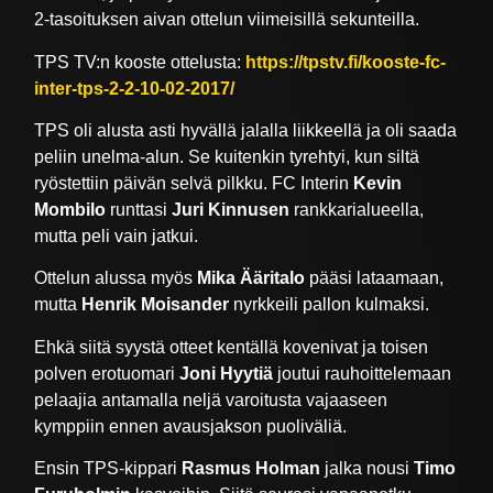
2-tasoituksen aivan ottelun viimeisillä sekunteilla.
TPS TV:n kooste ottelusta:
https://tpstv.fi/kooste-fc-
inter-tps-2-2-10-02-2017/
TPS oli alusta asti hyvällä jalalla liikkeellä ja oli saada
peliin unelma-alun. Se kuitenkin tyrehtyi, kun siltä
ryöstettiin päivän selvä pilkku. FC Interin
Kevin
Mombilo
runttasi
Juri Kinnusen
rankkarialueella,
mutta peli vain jatkui.
Ottelun alussa myös
Mika Ääritalo
pääsi lataamaan,
mutta
Henrik Moisander
nyrkkeili pallon kulmaksi.
Ehkä siitä syystä otteet kentällä kovenivat ja toisen
polven erotuomari
Joni Hyytiä
joutui rauhoittelemaan
pelaajia antamalla neljä varoitusta vajaaseen
kymppiin ennen avausjakson puoliväliä.
Ensin TPS-kippari
Rasmus Holman
jalka nousi
Timo