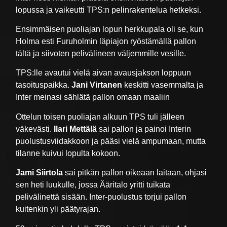
lopussa ja vaikeutti TPS:n pelinrakentelua hetkeksi.
Ensimmäisen puoliajan lopun herkkupala oli se, kun
Holma esti Furuholmin läpiajon ryöstämällä pallon
tältä ja siivoten pelivälineen väljemmille vesille.
TPS:lle avautui vielä aivan avausjakson loppuun
tasoituspaikka.
Jani Virtanen
keskitti vasemmalta ja
Inter meinasi sählätä pallon omaan maaliin
Ottelun toisen puoliajan alkuun TPS tuli jälleen
väkevästi.
Ilari Mettälä
sai pallon ja painoi Interin
puolustusviidakkoon ja pääsi vielä ampumaan, mutta
tilanne kuivui lopulta kokoon.
Jami Siirtola
sai pitkän pallon oikeaan laitaan, ohjasi
sen heti luukulle, jossa Ääritalo yritti tuikata
pelivälinettä sisään. Inter-puolustus torjui pallon
kuitenkin yli päätyrajan.