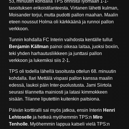
53, minuutin kohdalla TPS onnistui lyömään 1-1-
tasoituksen erikoistilanteesta. Virtanen lähetti kulman,
Moisander torjui, mutta pudotti pallon maahan. Maalin
eteen noussut Holma oli kärkkäänä ja runnoi pallon
verkkoon.
Tunnin kohdalla FC Interin vaihdosta kentälle tullut
Benjamin Källman
painoi oikeaa laitaa, juoksi boxiin,
teki yhden harhautusliikkeen ja junttasi pallon
verkkoon ja lukemiksi siis 2-1.
TPS oli todella lähellä tasoitusta ottelun 68. minuutin
kohdalla. Ilari Mettälä vispasi pallon kanssa maalin
edessä, laukoi päin Inter-puolustusta. Jami Siirtola
seurasi tilannetta mainiosti ja latasi kimmokkeen
sisään. Tilanne liputettiin kuitenkin paitsiona.
Päivän korttiralli sai myös jatkoa, ensin Interin
Henri
Lehtoselle
ja hetkeä myöhemmin TPS:n
Miro
Tenholle
. Myöhemmin lappua katseli vielä TPS:n