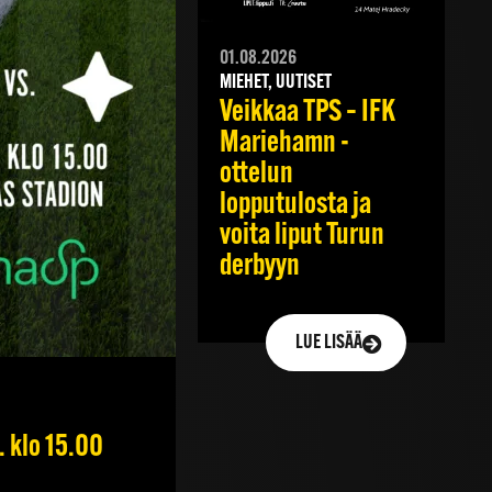
01.08.2026
MIEHET, UUTISET
Veikkaa TPS – IFK
Mariehamn -
ottelun
lopputulosta ja
voita liput Turun
derbyyn
LUE LISÄÄ
 klo 15.00