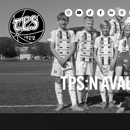
UU
TPS:N AV