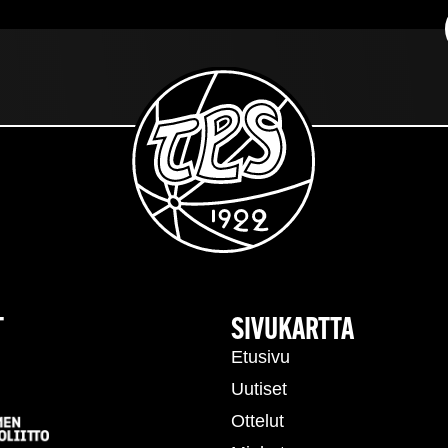
T
SIVUKARTTA
Etusivu
Uutiset
Ottelut