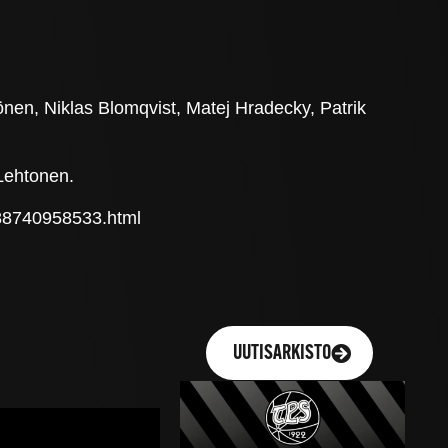
nen, Niklas Blomqvist, Matej Hradecky, Patrik
 Lehtonen.
1288740958533.html
UUTISARKISTO