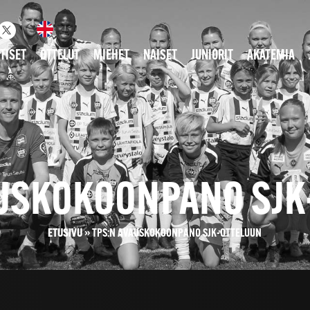
TISET
OTTELUT
MIEHET
NAISET
JUNIORIT
AKATEMIA
AUSKOKOONPANO SJK
ETUSIVU
»
TPS:N AVAUSKOKOONPANO SJK-OTTELUUN