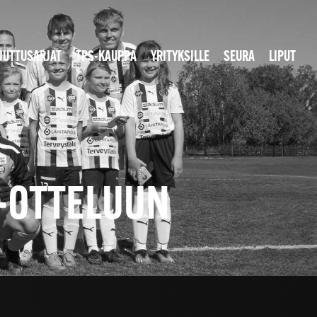
JUTTUSARJAT
TPS-KAUPPA
YRITYKSILLE
SEURA
LIPUT
-OTTELUUN