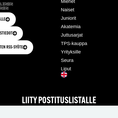
Miehet
Naiset
Juniorit
LLE
Akatemia
STIEDOT
Juttusarjat
TPS-kauppa
TEN RSS-SYÖTE
Yrityksille
Seura
Liput
LIITY POSTITUSLISTALLE