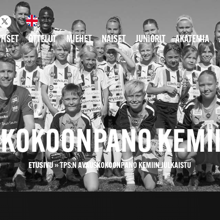
TISET
OTTELUT
MIEHET
NAISET
JUNIORIT
AKATEMIA
SKOKOONPANO KEMII
ETUSIVU
»
TPS:N AVAUSKOKOONPANO KEMIIN JULKAISTU