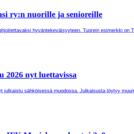
i ry:n nuorille ja senioreille
joitettavaksi hyväntekeväisyyteen. Tuorein esimerkki on Tuken
 2026 nyt luettavissa
 nyt julkaistu sähköisessä muodossa. Julkaisusta löytyy mu