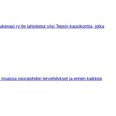
asi ry:lle lahjoitetut viisi Tepsin kausikorttia, jotka
un muassa seurajohdon tervehdykset ja ennen kaikkea