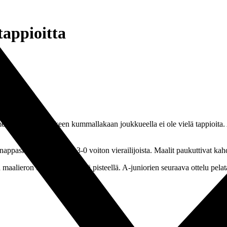
tappioitta
en kierroksen jälkeen kummallakaan joukkueella ei ole vielä tappioita. 
 nappasivat vakuuttavan 3-0 voiton vierailijoista. Maalit paukuttivat k
maalieron turvin yhdeksällä pisteellä. A-juniorien seuraava ottelu pela