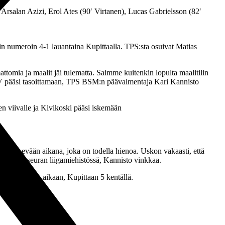
Arsalan Azizi, Erol Ates (90′ Virtanen), Lucas Gabrielsson (82′
in numeroin 4-1 lauantaina Kupittaalla. TPS:sta osuivat Matias
attomia ja maalit jäi tulematta. Saimme kuitenkin lopulta maalitilin
TPV pääsi tasoittamaan, TPS BSM:n päävalmentaja Kari Kannisto
en viivalle ja Kivikoski pääsi iskemään
npäin kevään aikana, joka on todella hienoa. Uskon vakaasti, että
i kasvo seuran liigamiehistössä, Kannisto vinkkaa.
nä ja samaan aikaan, Kupittaan 5 kentällä.