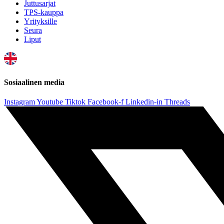
Juttusarjat
TPS-kauppa
Yrityksille
Seura
Liput
Sosiaalinen media
Instagram
Youtube
Tiktok
Facebook-f
Linkedin-in
Threads