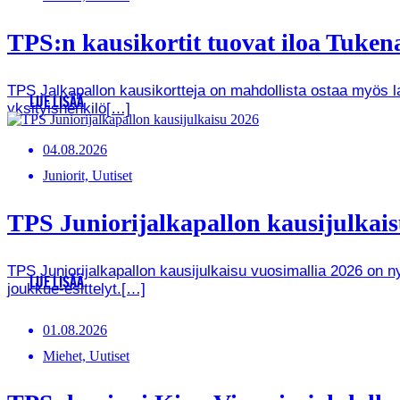
TPS:n kausikortit tuovat iloa Tukenas
TPS Jalkapallon kausikortteja on mahdollista ostaa myös lah
LUE LISÄÄ
yksityishenkilö[…]
04.08.2026
Juniorit, Uutiset
TPS Juniorijalkapallon kausijulkaisu
TPS Juniorijalkapallon kausijulkaisu vuosimallia 2026 on
LUE LISÄÄ
joukkue-esittelyt.[…]
01.08.2026
Miehet, Uutiset