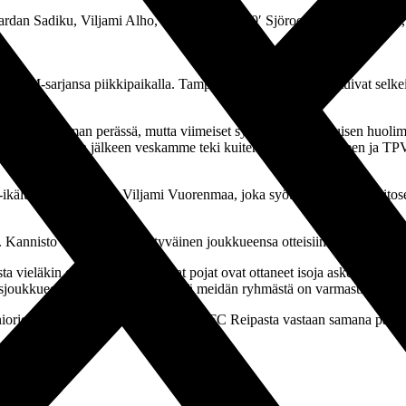
dan Sadiku, Viljami Alho, Jere Uusitalo (70′ Sjöroos), Jonni Peräaho, 
man SM-sarjansa piikkipaikalla. Tampereen Pallo-Veikot kaatuivat selke
tustaja oli hieman perässä, mutta viimeiset syötöt olivat pikkuisen huolim
 arvoisesti. Tämän jälkeen veskamme teki kuitenkin pienen virheen ja 
-ikäluokkaa edustava Viljami Vuorenmaa, joka syötti hienosti läpi vitos
a. Kannisto on syystäkin tyytyväinen joukkueensa otteisiin.
sta vieläkin enemmän. Muutamat pojat ovat ottaneet isoja askeleita etee
usjoukkueeseen. 1-3 vuoden päästä meidän ryhmästä on varmasti useamp
niorien seuraava ottelu on A:n tavoin FC Reipasta vastaan samana päivä