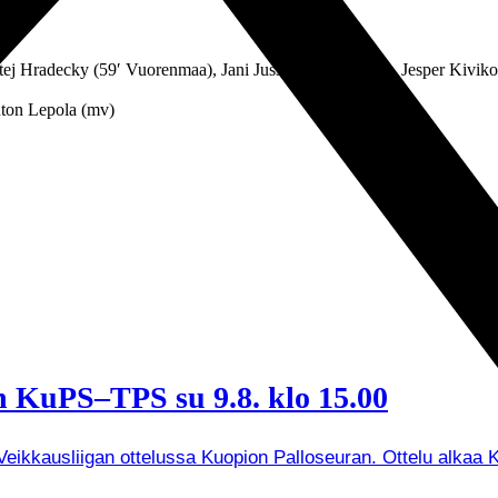
ej Hradecky (59′ Vuorenmaa), Jani Jussila, Karl Kaasik, Jesper Kivik
ton Lepola (mv)
 KuPS–TPS su 9.8. klo 15.00
ikkausliigan ottelussa Kuopion Palloseuran. Ottelu alkaa K