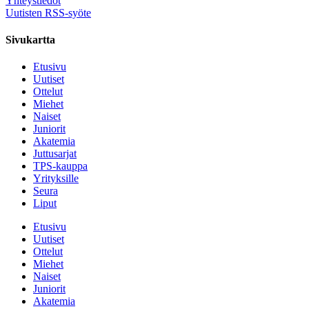
Yhteystiedot
Uutisten RSS-syöte
Sivukartta
Etusivu
Uutiset
Ottelut
Miehet
Naiset
Juniorit
Akatemia
Juttusarjat
TPS-kauppa
Yrityksille
Seura
Liput
Etusivu
Uutiset
Ottelut
Miehet
Naiset
Juniorit
Akatemia