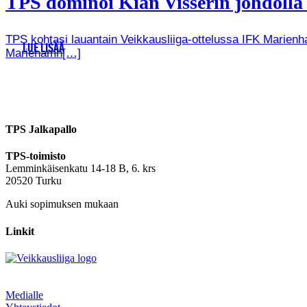
TPS dominoi Kian Visserin johdoll
TPS kohtasi lauantain Veikkausliiga-ottelussa IFK Marienha
LUE LISÄÄ
Mariehamn[…]
TPS Jalkapallo
TPS-toimisto
Lemminkäisenkatu 14-18 B, 6. krs
20520 Turku
Auki sopimuksen mukaan
Linkit
Medialle