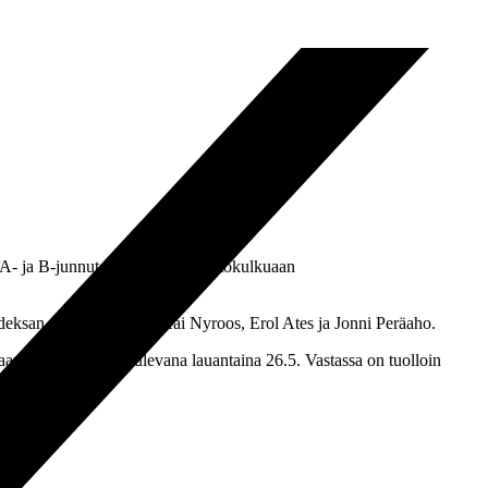
A- ja B-junnut jatkoivat siis voittokulkuaan
ahdeksan minuutin sisään Kai Nyroos, Erol Ates ja Jonni Peräaho.
taan myös Turussa, tulevana lauantaina 26.5. Vastassa on tuolloin