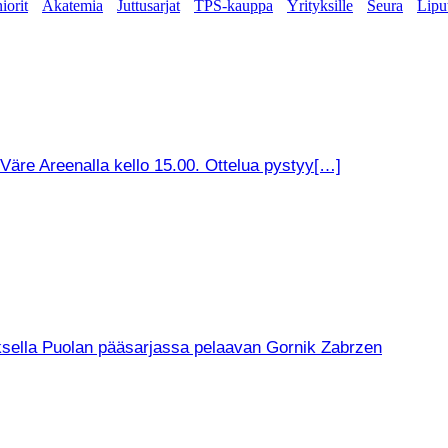
iorit
Akatemia
Juttusarjat
TPS-kauppa
Yrityksille
Seura
Lipu
äre Areenalla kello 15.00. Ottelua pystyy[…]
muksella Puolan pääsarjassa pelaavan Gornik Zabrzen