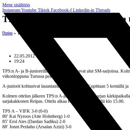
Mene sisältöön
Instagram
Youtube
Tiktok
Facebook-f
Linkedin-in
Threads
TPS:n A- ja B-juniorit edelleen 
»
TPS:n A- ja B-juniorit edelleen tappioitta
Etusivu
22.05.2012
19:24
TPS:n A- ja B-junioreilla on ollut vakuuttavat alut SM-sarjoissa. Kolm
viikonloppuna Turussa pelatuissa otteluissa.
A-juniorit kohtasivat lauantaina Vaasan IFK:n Kupittaan 5 kentällä ja
Kolmen ottelun jälkeen TPS:n A-juniorit ovat SM-sarjan kärkipaikalla 
sarjakakkonen Reipas. Ottelu alkaa Kupittaan 2 kentällä klo 15.00.
TPS A – VIFK 3-0 (0-0)
80′ Kai Nyroos (Atte Holmberg) 1-0
85′ Erol Ates (Dardan Sadiku) 2-0
88′ Jonni Peräaho (Arsalan Azizi) 3-0