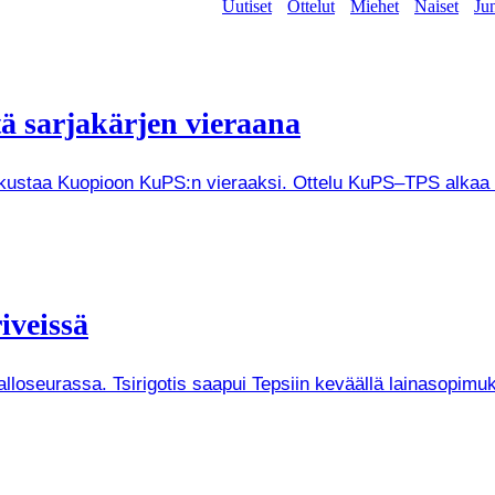
Uutiset
Ottelut
Miehet
Naiset
Jun
tä sarjakärjen vieraana
tkustaa Kuopioon KuPS:n vieraaksi. Ottelu KuPS–TPS alkaa V
iveissä
Palloseurassa. Tsirigotis saapui Tepsiin keväällä lainasopi