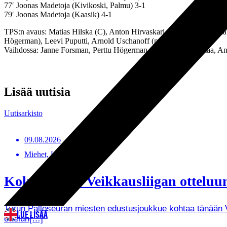
77′ Joonas Madetoja (Kivikoski, Palmu) 3-1
79′ Joonas Madetoja (Kaasik) 4-1
TPS:n avaus: Matias Hilska (C), Anton Hirvaskari (65′ Forsman), Mat
Högerman), Leevi Puputti, Arnold Uschanoff (mv)
Vaihdossa: Janne Forsman, Perttu Högerman, Viljami Vuorenmaa, An
Lisää uutisia
Uutisarkisto
09.08.2026
Miehet, Uutiset
Kokoonpano Veikkausliigan otteluun
Turun Palloseuran miesten edustusjoukkue kohtaa tänään Ve
LUE LISÄÄ
ottelun[…]