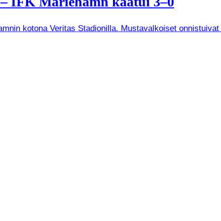
a – IFK Mariehamn kaatui 3–0
mnin kotona Veritas Stadionilla. Mustavalkoiset onnistuivat