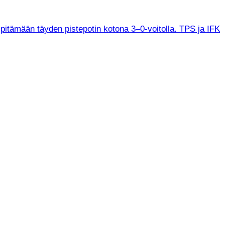
 pitämään täyden pistepotin kotona 3–0-voitolla. TPS ja IFK