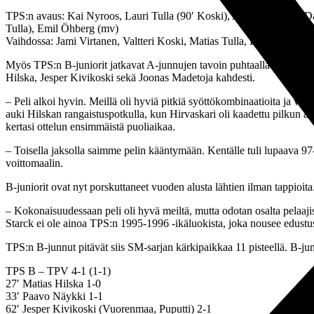
TPS:n avaus: Kai Nyroos, Lauri Tulla (90′ Koski), Atte Holmberg, Dar
Tulla), Emil Öhberg (mv)
Vaihdossa: Jami Virtanen, Valtteri Koski, Matias Tulla, Riku Sjöroos
Myös TPS:n B-juniorit jatkavat A-junnujen tavoin puhtaalla pelillä o
Hilska, Jesper Kivikoski sekä Joonas Madetoja kahdesti.
– Peli alkoi hyvin. Meillä oli hyviä pitkiä syöttökombinaatioita ja vas
auki Hilskan rangaistuspotkulla, kun Hirvaskari oli kaadettu pilkun
kertasi ottelun ensimmäistä puoliaikaa.
– Toisella jaksolla saimme pelin kääntymään. Kentälle tuli lupaava 97
voittomaalin.
B-juniorit ovat nyt porskuttaneet vuoden alusta lähtien ilman tappioit
– Kokonaisuudessaan peli oli hyvä meiltä, mutta odotan osalta pelaaji
Starck ei ole ainoa TPS:n 1995-1996 -ikäluokista, joka nousee edust
TPS:n B-junnut pitävät siis SM-sarjan kärkipaikkaa 11 pisteellä. B-ju
TPS B – TPV 4-1 (1-1)
27′ Matias Hilska 1-0
33′ Paavo Näykki 1-1
62′ Jesper Kivikoski (Vuorenmaa, Puputti) 2-1