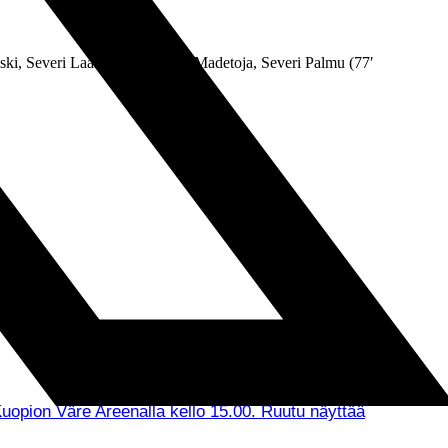
oski, Severi Laaksonen, Joonas Madetoja, Severi Palmu (77′
uopion Väre Areenalla kello 15.00. Ruutu näyttää