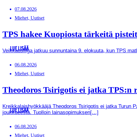
07.08.2026
Miehet, Uutiset
TPS hakee Kuopiosta tärkeitä pistei
LUE LISÄÄ
Veikkausliiga jatkuu sunnuntaina 9. elokuuta, kun TPS ma
06.08.2026
Miehet, Uutiset
Theodoros Tsirigotis ei jatka TPS:n r
Kreikkalaishyökkääjä Theodoros Tsirigotis ei jatka Turun 
LUE LISÄÄ
joukkueesta. Tuolloin lainasopimuksen[…]
06.08.2026
Miehet, Uutiset