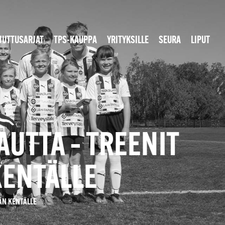
JUTTUSARJAT
TPS-KAUPPA
YRITYKSILLE
SEURA
LIPUT
AUTTA – TREENIT
KENTÄLLE
LÄN KENTÄLLE