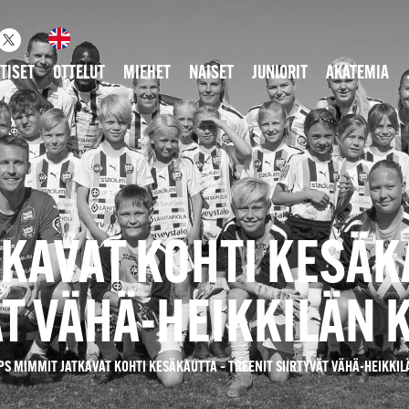
TISET
OTTELUT
MIEHET
NAISET
JUNIORIT
AKATEMIA
KAVAT KOHTI KESÄK
ÄT VÄHÄ-HEIKKILÄN 
PS MIMMIT JATKAVAT KOHTI KESÄKAUTTA – TREENIT SIIRTYVÄT VÄHÄ-HEIKKI