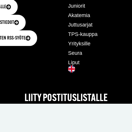
Juniorit
LLE
Akatemia
STIEDOT
Juttusarjat
TPS-kauppa
TEN RSS-SYÖTE
Yrityksille
Seura
Liput
LIITY POSTITUSLISTALLE