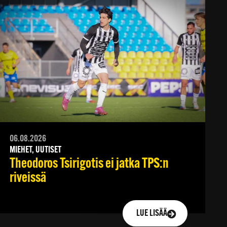
06.08.2026
MIEHET, UUTISET
Theodoros Tsirigotis ei jatka TPS:n
riveissä
LUE LISÄÄ