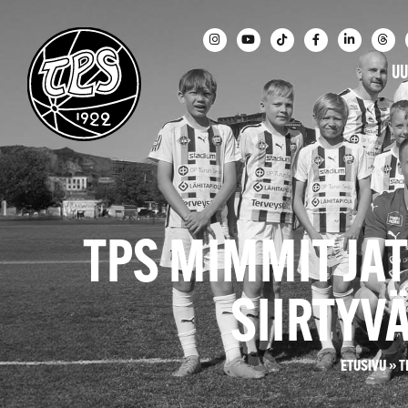
UU
TPS MIMMIT JAT
SIIRTYV
ETUSIVU
»
T