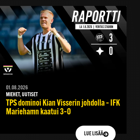
01.08.2026
MIEHET, UUTISET
TPS dominoi Kian Visserin johdolla – IFK
Mariehamn kaatui 3–0
LUE LISÄÄ