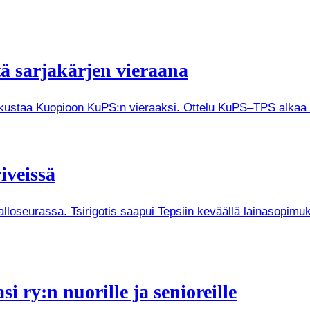
tä sarjakärjen vieraana
tkustaa Kuopioon KuPS:n vieraaksi. Ottelu KuPS–TPS alkaa V
iveissä
Palloseurassa. Tsirigotis saapui Tepsiin keväällä lainasopi
i ry:n nuorille ja senioreille