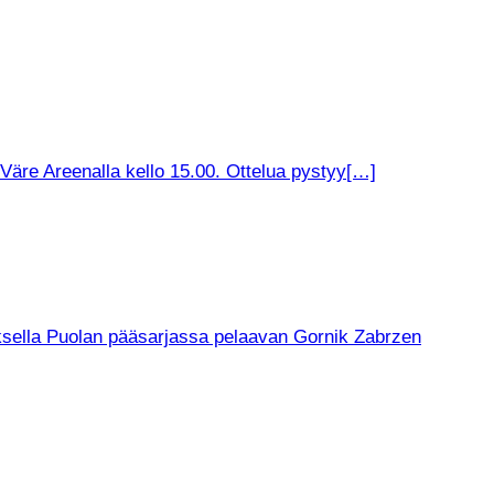
äre Areenalla kello 15.00. Ottelua pystyy[…]
muksella Puolan pääsarjassa pelaavan Gornik Zabrzen