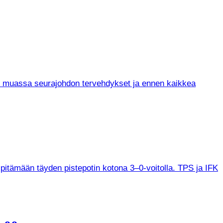
un muassa seurajohdon tervehdykset ja ennen kaikkea
 pitämään täyden pistepotin kotona 3–0-voitolla. TPS ja IFK