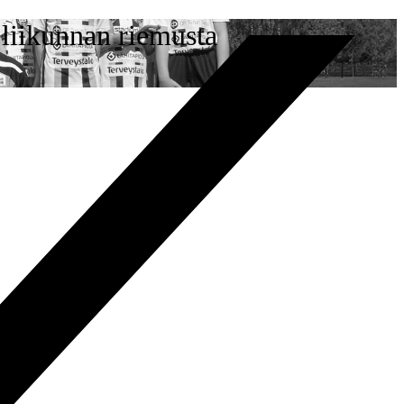
 liikunnan riemusta