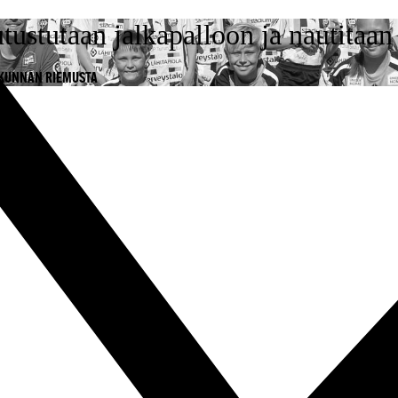
stutaan jalkapalloon ja nautitaan
IKUNNAN RIEMUSTA