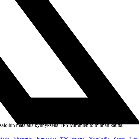
in saloihin matalalla kynnyksellä TPS Mimmien toiminnan kautta.