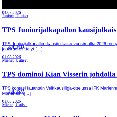
04.08.2026
Juniorit, Uutiset
TPS Juniorijalkapallon kausijulkaisu
TPS Juniorijalkapallon kausijulkaisu vuosimallia 2026 on
LUE LISÄÄ
joukkue-esittelyt.[…]
01.08.2026
Miehet, Uutiset
TPS dominoi Kian Visserin johdoll
TPS kohtasi lauantain Veikkausliiga-ottelussa IFK Marienha
LUE LISÄÄ
Mariehamn[…]
01.08.2026
Miehet, Uutiset