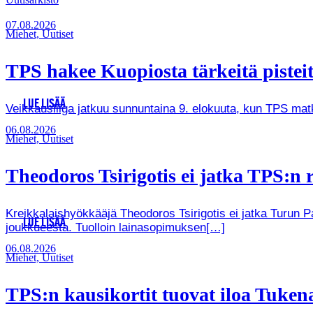
07.08.2026
Miehet, Uutiset
TPS hakee Kuopiosta tärkeitä pistei
LUE LISÄÄ
Veikkausliiga jatkuu sunnuntaina 9. elokuuta, kun TPS ma
06.08.2026
Miehet, Uutiset
Theodoros Tsirigotis ei jatka TPS:n r
Kreikkalaishyökkääjä Theodoros Tsirigotis ei jatka Turun 
LUE LISÄÄ
joukkueesta. Tuolloin lainasopimuksen[…]
06.08.2026
Miehet, Uutiset
TPS:n kausikortit tuovat iloa Tukenas