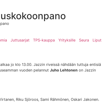
vauskokoonpano
npano
emia
Juttusarjat
TPS-kauppa
Yrityksille
Seura
Liput
kaa jo klo 13.00. Jazzin riveissä nähdään tuttuja entisiä
sä useamman vuoden pelannut
Juho Lehtonen
on Jazzin
 Virtanen, Riku Sjöroos, Sami Rähmönen, Oskari Jakonen.