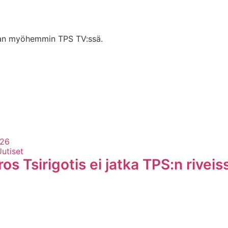
staan myöhemmin TPS TV:ssä.
026
Uutiset
s Tsirigotis ei jatka TPS:n riveis