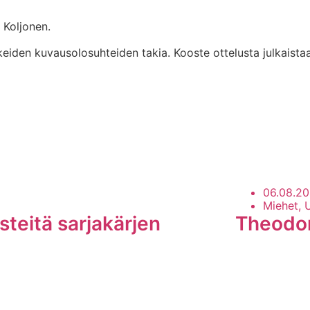
i Koljonen.
aikeiden kuvausolosuhteiden takia. Kooste ottelusta julkai
06.08.2
Miehet, 
steitä sarjakärjen
Theodoro
LUE LISÄÄ