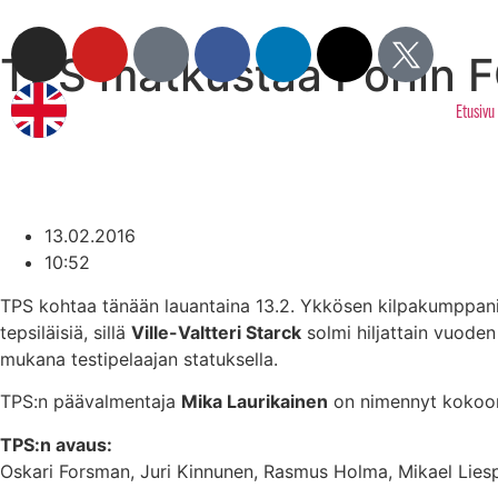
TPS matkustaa Poriin F
Etusivu
13.02.2016
10:52
TPS kohtaa tänään lauantaina 13.2. Ykkösen kilpakumppanins
tepsiläisiä, sillä
Ville-Valtteri Starck
solmi hiljattain vuod
mukana testipelaajan statuksella.
TPS:n päävalmentaja
Mika Laurikainen
on nimennyt kokoon
TPS:n avaus:
Oskari Forsman, Juri Kinnunen, Rasmus Holma, Mikael Liespu