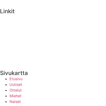
Linkit
Medialle
Yhteystiedot
Uutisten RSS-syöte
Sivukartta
Etusivu
Uutiset
Ottelut
Miehet
Naiset