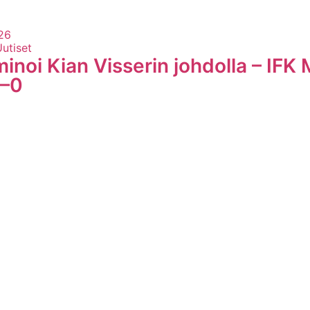
26
Uutiset
inoi Kian Visserin johdolla – IFK
3–0