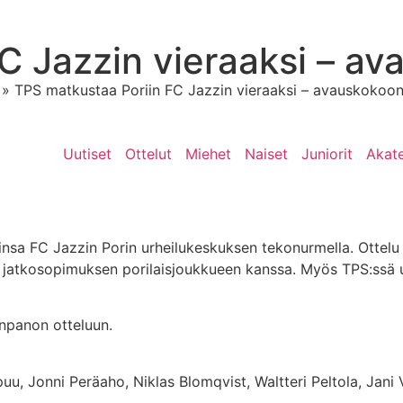
C Jazzin vieraaksi – a
»
TPS matkustaa Poriin FC Jazzin vieraaksi – avauskokoo
Uutiset
Ottelut
Miehet
Naiset
Juniorit
Akat
a FC Jazzin Porin urheilukeskuksen tekonurmella. Ottelu al
en jatkosopimuksen porilaisjoukkueen kanssa. Myös TPS:s
panon otteluun.
u, Jonni Peräaho, Niklas Blomqvist, Waltteri Peltola, Jani