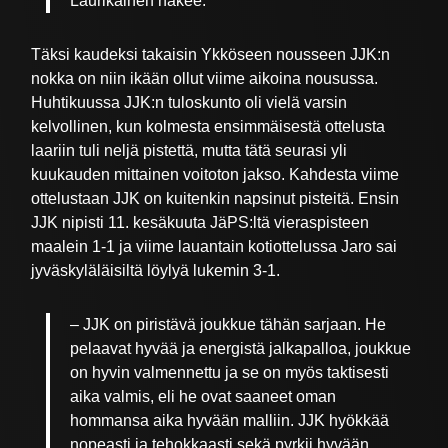
Laurikainen näkee.
Täksi kaudeksi takaisin Ykköseen nousseen JJK:n
nokka on niin ikään ollut viime aikoina nousussa.
Huhtikuussa JJK:n tuloskunto oli vielä varsin
kelvollinen, kun kolmesta ensimmäisestä ottelusta
laariin tuli neljä pistettä, mutta tätä seurasi yli
kuukauden mittainen voitoton jakso. Kahdesta viime
ottelustaan JJK on kuitenkin napsinut pisteitä. Ensin
JJK nipisti 11. kesäkuuta JäPS:ltä vieraspisteen
maalein 1-1 ja viime lauantain kotiottelussa Jaro sai
jyväskyläläisiltä löylyä lukemin 3-1.
– JJK on piristävä joukkue tähän sarjaan. He
pelaavat hyvää ja energistä jalkapalloa, joukkue
on hyvin valmennettu ja se on myös taktisesti
aika valmis, eli he ovat saaneet oman
hommansa aika hyvään malliin. JJK hyökkää
nopeasti ja tehokkaasti sekä pyrkii hyvään