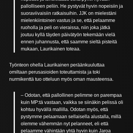
pallolliseen peliin. He pystyvät hyvin nopeisiin ja
suoraviivaisiin ratkaisuihin. JJK on mielestäni
mielenkiintoinen vastus ja se, että pelaamme
ruoholla ja peli on vieraissa, niin joka jätkä
joutuu kyllä täyden päivätyön tekemään vielä
ennen juhannusta, että saamme sieltä pisteitä
mukaan, Laurikainen toteaa.
Työnteon ohella Laurikainen peräänkuuluttaa
omiltaan perusasioiden toteuttamista ja toki
nurmikenttä tuo otteluun myös oman mausteensa.
– Odotan, että pallollinen pelimme on parempaa
kuin MP:tä vastaan, vaikka se siinäkin pelissä oli
kohtuu hyvällä mallilla. Odotan myös, että
pystymme pelaamaan sellaisella alustalla, millä
olemme vähemmän nyt pelanneet, eli että
pelaamme vähintään yhtä hyvin kuin Jaroa