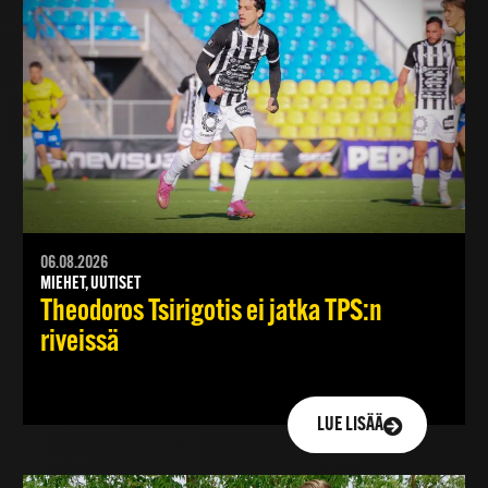
06.08.2026
MIEHET, UUTISET
Theodoros Tsirigotis ei jatka TPS:n
riveissä
LUE LISÄÄ