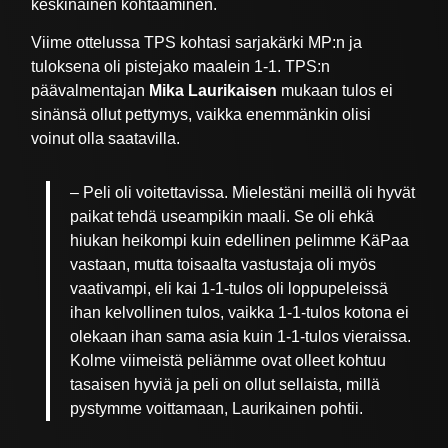
keskinäinen kohtaaminen.
Viime ottelussa TPS kohtasi sarjakärki MP:n ja
tuloksena oli pistejako maalein 1-1. TPS:n
päävalmentajan
Mika Laurikaisen
mukaan tulos ei
sinänsä ollut pettymys, vaikka enemmänkin olisi
voinut olla saatavilla.
– Peli oli voitettavissa. Mielestäni meillä oli hyvät
paikat tehdä useampikin maali. Se oli ehkä
hiukan heikompi kuin edellinen pelimme KäPaa
vastaan, mutta toisaalta vastustaja oli myös
vaativampi, eli kai 1-1-tulos oli loppupeleissä
ihan kelvollinen tulos, vaikka 1-1-tulos kotona ei
olekaan ihan sama asia kuin 1-1-tulos vieraissa.
Kolme viimeistä peliämme ovat olleet kohtuu
tasaisen hyviä ja peli on ollut sellaista, millä
pystymme voittamaan, Laurikainen pohtii.