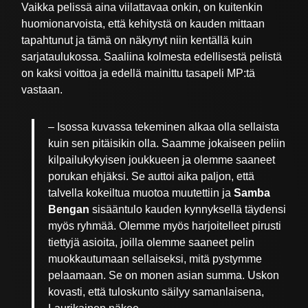
Vaikka pelissä aina viilattavaa onkin, on kuitenkin
huomionarvoista, että kehitystä on kauden mittaan
tapahtunut ja tämä on näkynyt niin kentällä kuin
sarjataulukossa. Saaliina kolmesta edellisestä pelistä
on kaksi voittoa ja edellä mainittu tasapeli MP:tä
vastaan.
– Isossa kuvassa tekeminen alkaa olla sellaista
kuin sen pitäisikin olla. Saamme jokaiseen peliin
kilpailukykyisen joukkueen ja olemme saaneet
porukan ehjäksi. Se auttoi aika paljon, että
talvella kokeiltua muotoa muutettiin ja
Samba
Bengan
sisääntulo kauden kynnyksellä täydensi
myös ryhmää. Olemme myös harjoitelleet pirusti
tiettyjä asioita, joilla olemme saaneet pelin
muokkautumaan sellaiseksi, mitä pystymme
pelaamaan. Se on monen asian summa. Uskon
kovasti, että tuloskunto säilyy samanlaisena,