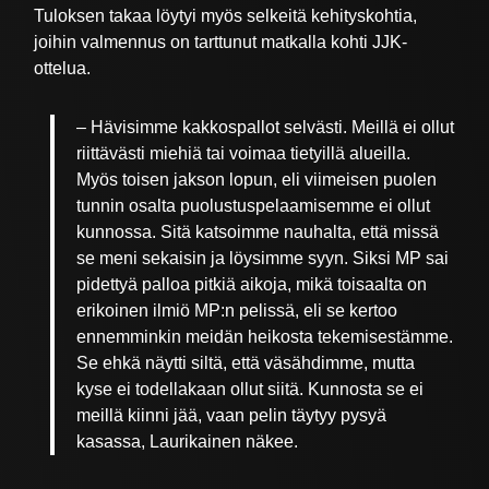
Tuloksen takaa löytyi myös selkeitä kehityskohtia,
joihin valmennus on tarttunut matkalla kohti JJK-
ottelua.
– Hävisimme kakkospallot selvästi. Meillä ei ollut
riittävästi miehiä tai voimaa tietyillä alueilla.
Myös toisen jakson lopun, eli viimeisen puolen
tunnin osalta puolustuspelaamisemme ei ollut
kunnossa. Sitä katsoimme nauhalta, että missä
se meni sekaisin ja löysimme syyn. Siksi MP sai
pidettyä palloa pitkiä aikoja, mikä toisaalta on
erikoinen ilmiö MP:n pelissä, eli se kertoo
ennemminkin meidän heikosta tekemisestämme.
Se ehkä näytti siltä, että väsähdimme, mutta
kyse ei todellakaan ollut siitä. Kunnosta se ei
meillä kiinni jää, vaan pelin täytyy pysyä
kasassa, Laurikainen näkee.