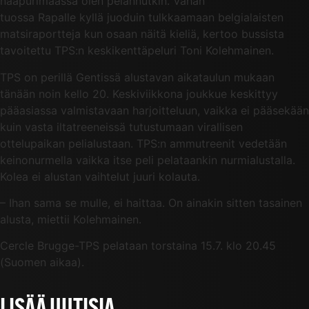
naapurimaassa olen pelannutkin. Vähän
tuossa Rapalle kyllä juoduin tulkkaamaan belgialaisten
matsiraportteja kun osaan näitä kieliä, kertoo bussista
tavoitettu TPS:n keskikenttäpeluri Toni Kolehmainen.
TPS on perillä Gentissä alustavan aikataulun mukaan
tänään noin kello 20. Keskiviikkona joukkue keskittyy
pääasiassa valmistavaan harjoitteluun, vaikka ei pääsekään
kuin vasta iltatreeneissä tutustumaan virallisen
ottelupaikan pelialustaan. TPS:n ammutreenit vedetään
keinonurmella vaikka itse peli pelataankin nurmialustalla.
Kolea ei alustan vaihtelut juuri kolauta.
– Ihan sama se mulle, ei haittaa. On ainakin sitten tasainen
alusta, miettii Kolehmainen.
Cercle Brugge-TPS pelataan torstaina 15.7. klo 20.45
(Suomen aikaa).