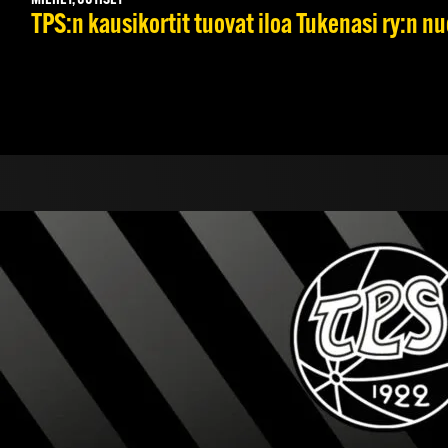
MIEHET, UUTISET
TPS:n kausikortit tuovat iloa Tukenasi ry:n nuo