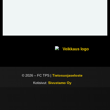
©
2026
– FC TPS |
Tietosuojaseloste
Kotisivut:
Sivustamo Oy