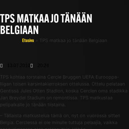
TPS MATKAA JO TÄNÄÄN
BELGIAAN
»
TPS matkaa jo tänään Belgiaan
Etusivu
13.07.2010
20:24
TPS kohtaa torstaina Cercle Bruggen UEFA Eurooppa-
liigan toisen karsintakierroksen ottelussa. Ottelu pelataan
Gentissä Jules Otten Stadion, koska Cerclen oma stadikka
Jan Breydel Stadium on remontissa. TPS matkustaa
pelipaikalle jo tänään tiistaina.
– Tällaista matkustelua tämä on, nyt on vuorossa sitten
Belgia. Cerclessä ei ole minulle tuttuja pelaajia, vaikka