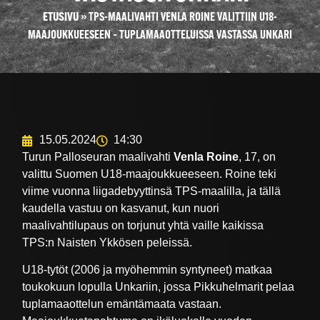
ETUSIVU
»
TPS-MAALIVAHTI VENLA ROINE VALITTIIN U18-
MAAJOUKKUEESEEN – TUPLAMAAOTTELUISSA VASTASSA UNKARI
15.05.2024
14:30
Turun Palloseuran maalivahti
Venla Roine
, 17, on
valittu Suomen U18-maajoukkueeseen. Roine teki
viime vuonna liigadebyyttinsä TPS-maalilla, ja tällä
kaudella vastuu on kasvanut, kun nuori
maalivahtilupaus on torjunut yhtä vaille kaikissa
TPS:n Naisten Ykkösen peleissä.
U18-tytöt (2006 ja myöhemmin syntyneet) matkaa
toukokuun lopulla Unkariin, jossa Pikkuhelmarit pelaa
tuplamaaottelun emäntämaata vastaan.