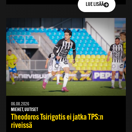
LUE LISÄÄ
06.08.2026
MIEHET, UUTISET
Theodoros Tsirigotis ei jatka TPS:n
riveissä