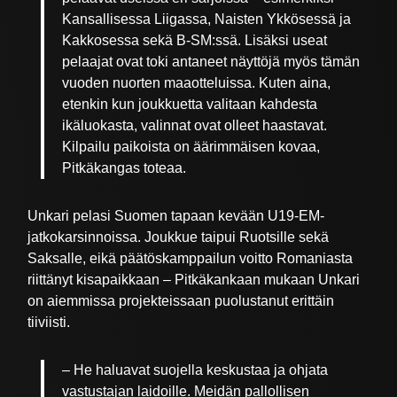
Kansallisessa Liigassa, Naisten Ykkösessä ja
Kakkosessa sekä B-SM:ssä. Lisäksi useat
pelaajat ovat toki antaneet näyttöjä myös tämän
vuoden nuorten maaotteluissa. Kuten aina,
etenkin kun joukkuetta valitaan kahdesta
ikäluokasta, valinnat ovat olleet haastavat.
Kilpailu paikoista on äärimmäisen kovaa,
Pitkäkangas toteaa.
Unkari pelasi Suomen tapaan kevään U19-EM-
jatkokarsinnoissa. Joukkue taipui Ruotsille sekä
Saksalle, eikä päätöskamppailun voitto Romaniasta
riittänyt kisapaikkaan – Pitkäkankaan mukaan Unkari
on aiemmissa projekteissaan puolustanut erittäin
tiiviisti.
– He haluavat suojella keskustaa ja ohjata
vastustajan laidoille. Meidän pallollisen