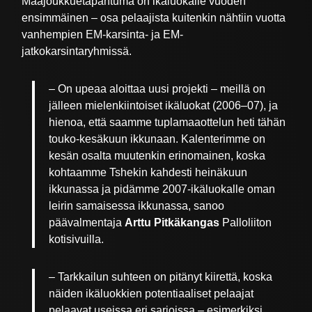
Maajoukkuetapahtuma on ikäluokalle vuoden
ensimmäinen – osa pelaajista kuitenkin nähtiin vuotta
vanhempien EM-karsinta- ja EM-
jatkokarsintaryhmissä.
– On upeaa aloittaa uusi projekti – meillä on
jälleen mielenkiintoiset ikäluokat (2006–07), ja
hienoa, että saamme tuplamaaottelun heti tähän
touko-kesäkuun ikkunaan. Kalenterimme on
kesän osalta muutenkin erinomainen, koska
kohtaamme Tshekin kahdesti heinäkuun
ikkunassa ja pidämme 2007-ikäluokalle oman
leirin samaisessa ikkunassa, sanoo
päävalmentaja
Arttu Pitkäkangas
Palloliiton
kotisivuilla.
– Tarkkailun suhteen on pitänyt kiirettä, koska
näiden ikäluokkien potentiaaliset pelaajat
pelaavat useissa eri sarjoissa – esimerkiksi