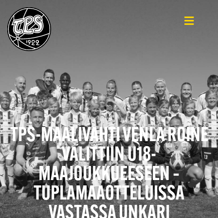
TPS-MAALIVAHTI VENLA ROINE
VALITTIIN U18-
MAAJOUKKUEESEEN –
TUPLAMAAOTTELUISSA
VASTASSA UNKARI