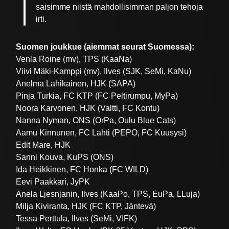
saisimme niistä mahdollisimman paljon tehoja
irti.
Suomen joukkue (aiemmat seurat Suomessa):
Venla Roine (mv), TPS (KaaNa)
Viivi Mäki-Kamppi (mv), Ilves (SJK, SeMi, KaNu)
Anelma Lahikainen, HJK (SAPA)
Pinja Turkia, FC KTP (FC Peltirumpu, MyPa)
Noora Karvonen, HJK (Valtti, FC Kontu)
Nanna Nyman, ONS (OrPa, Oulu Blue Cats)
Aamu Kinnunen, FC Lahti (PEPO, FC Kuusysi)
Edit Mare, HJK
Sanni Kouva, KuPS (ONS)
Ida Heikkinen, FC Honka (FC WILD)
Eevi Paakkari, JyPK
Anela Ljesnjanin, Ilves (KaaPo, TPS, EuPa, LLuja)
Milja Kiviranta, HJK (FC KTP, Jäntevä)
Tessa Perttula, Ilves (SeMi, VIFK)