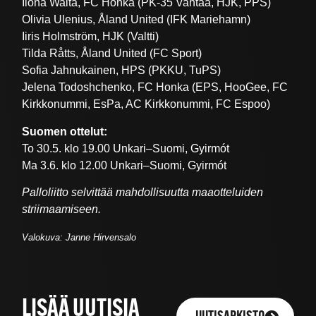
Ilona Walta, FC Honka (PK-35 Vantaa, HJK, PPS)
Olivia Ulenius, Åland United (IFK Mariehamn)
Iiris Holmström, HJK (Valtti)
Tilda Råtts, Åland United (FC Sport)
Sofia Jahnukainen, HPS (PKKU, TuPS)
Jelena Todoshchenko, FC Honka (EPS, HooGee, FC
Kirkkonummi, EsPa, AC Kirkkonummi, FC Espoo)
Suomen ottelut:
To 30.5. klo 19.00 Unkari–Suomi, Gyirmót
Ma 3.6. klo 12.00 Unkari–Suomi, Gyirmót
Palloliitto selvittää mahdollisuutta maaotteluiden
striimaamiseen.
Valokuva: Janne Hirvensalo
LISÄÄ UUTISIA