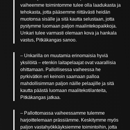
vaiheemme toimintomme tulee olla laadukasta ja
tehokasta, jotta pääsemme riittävästi heidän
muotonsa sisälle ja sitä kautta selustaan, jotta
pystymme luomaan paljon maalintekopaikkoja.
Unkari tulee varmasti olemaan kova ja hankala
vastus, Pitkäkangas sanoo.
– Unkarilla on muutamia erinomaisia hyviä
yksilöitä – etenkin laitapelaajat ovat vaarallisia
ohittamaan. Pallollisessa vaiheessa he
pyrkivätkin eri keinoin saamaan palloa
mahdollisimman paljon näille pelaajille ja sitä
kautta päästä luomaan maalitekotilanteita,
Pitkäkangas jatkaa.
– Pallottomassa vaiheessamme tulemme
harjoittelemaan prässiämme. Keskitymme myös
paljon vastahyökkäyksiemme toimintoihin, jotta