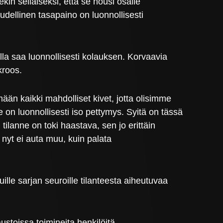
in sellaiseksi, että se nousi osalle
udellinen tasapaino on luonnollisesti
la saa luonnollisesti kolauksen. Korvaavia
kroos.
än kaikki mahdolliset kivet, jotta olisimme
 on luonnollisesti iso pettymys. Syitä on tässä
 tilanne on toki haastava, sen jo erittäin
nyt ei auta muu, kuin palata
lle sarjan seuroille tilanteesta aiheutuvaa
stoissa toimineita henkilöitä.