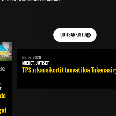
UUTISARKISTO
06.08.2026
MIEHET, UUTISET
TPS:n kausikortit tuovat iloa Tukenasi ry
202
,
T
do
got