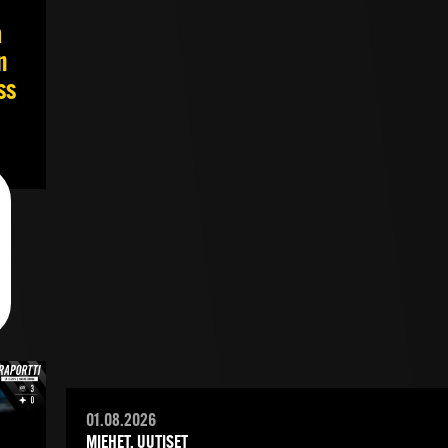
a
n
ss
01.08.2026
MIEHET, UUTISET