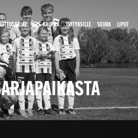
JUTTUSARJAT
TPS-KAUPPA
YRITYKSILLE
SEURA
LIPUT
SARJAPAIKASTA