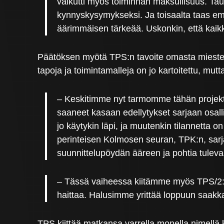
vaikutti myös toiminnan maksullisuus. Tau
kynnyskysymykseksi. Ja toisaalta taas emme
äärimmäisen tärkeää. Uskonkin, että kaikki
Päätöksen myötä TPS:n tavoite omasta miesten k
tapoja ja toimintamalleja on jo kartoitettu, mu
– Keskitimme nyt tarmomme tähän projektii
saaneet kasaan edellytykset sarjaan osalli
jo käytykin läpi, ja muutenkin tilannetta on
perinteisen Kolmosen seuran, TPK:n, sarja
suunnittelupöydän ääreen ja pohtia tulev
– Tässä vaiheessa kiitämme myös TPS/2:n te
haittaa. Halusimme yrittää loppuun saakka,
TPS kiittää matkansa varrella monella nimellä 