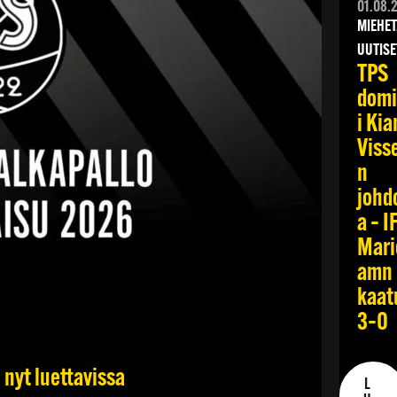
01.08.
MIEHET
UUTISE
TPS
dom
i Kia
Viss
n
johd
a – I
Mari
amn
kaat
3–0
 nyt luettavissa
L