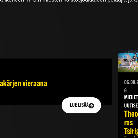
jakärjen vieraana
06.08.
6
MIEHET
LUE LISÄÄ
UUTISE
Theo
ros
Tsiri