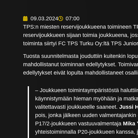
09.03.2024
07:00
TPS:n miesten reservijoukkueena toimineen TPS
reservijoukkueen sijaan toimia joukkueena, joss
toiminta siirtyi FC TPS Turku Oy:ltä TPS Junio
Tuosta suunnitelmasta jouduttiin kuitenkin lop
mahdollistanut toiminnan edellytykset. Toimiv
edellytykset eivät lopulta mahdollistaneet osa
– Joukkueen toimintaympäristöstä haluttiin
käynnistymään hieman myöhään ja matkass
valitettavasti joukkueelle saaneet.
Jussi H
pois, jonka jälkeen uuden valmentajankin e
P17/2-joukkueen vastuuvalmentaja
Mika 
yhteistoiminnalla P20-joukkueen kanssa,