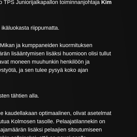
o TPS Juniorijalkapallon toiminnanjohtaja
Kim
 ikäluokasta riippumatta.
sa Mikan ja kumppaneiden kuormituksen
än lisääntymisen lisäksi huomioon olisi tullut
uttavat moneen muuhunkin henkilöön ja
ystyötä, ja sen tulee pysyä koko ajan
ten tähtien alla.
me kaudellakaan optimaalinen, olivat asetelmat
toutua Kolmosen tasolle. Pelaajatilannekin on
aajamäärän lisäksi pelaajien sitoutumiseen