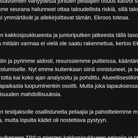
stavoimien vähyydestä johtuen pelaajien osuus kasvoi sek
 seurana halunneet ottaa taloudellista riskiä, sillä talo
 ymmärtävät ja allekirjoittavat tämän, Ekroos toteaa.
akkosjoukkueesta ja junioriputken jatkeesta tällä tasol
tta mitään varmaa ei vielä ole saatu rakennettua, kertoo E
n ja pyrimme aidosti, resurssiemme puitteissa, kääntämä
stumiselle. Nyt emme kuitenkaan siinä onnistuneet, ja se
 totta kai koko ajan analysoitu ja pohdittu. Alueellisestikin
paikasta luopuminenkin osoitti. Mutta joka tapauksessa 
aisuuden mahdollisuuksia.
stijaksolle osallistuneita pelaajia ja pahoittelemme mui
 mutta lopulta kädet oli nostettava pystyyn.
kulkeneen TPS:n miesten kakkosjoukkueen pelaajia ja tau