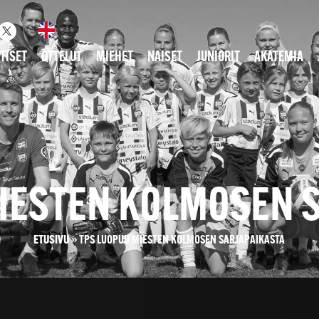
TISET
OTTELUT
MIEHET
NAISET
JUNIORIT
AKATEMIA
IESTEN KOLMOSEN 
ETUSIVU
»
TPS LUOPUU MIESTEN KOLMOSEN SARJAPAIKASTA