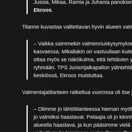
Jussia, Mikaa, Ramia ja Juhania panokses
Ekroos
.
Tilanne kuvastaa valitettavan hyvin alueen valm
– Vaikka saimmekin valmennuskysymyksen l
kasvaessa. Mikallakin on vastuullaan kuite
ottaa myös se näkökulma, että tehtävien y
ryhmään. TPS Juniorijalkapallon ydintehtäv
keskiössä, Ekroos muistuttaa.
Valmentajatilanteen ratkettua vuorossa oli itse
– Olimme jo lähtötilanteessa hieman myöhä
jo valmiiksi haastavat. Pelaajia oli jo kii
alueella haastava, ja kun pääsimme vielä 