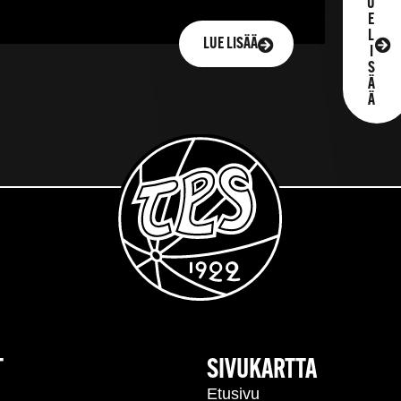
U
E
L
LUE LISÄÄ
I
S
Ä
Ä
T
SIVUKARTTA
Etusivu