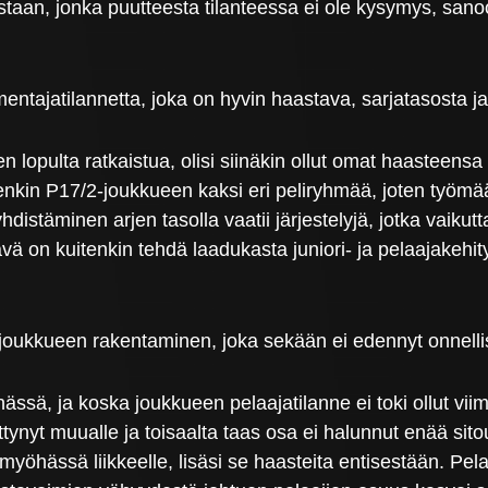
taan, jonka puutteesta tilanteessa ei ole kysymys, sano
entajatilannetta, joka on hyvin haastava, sarjatasosta ja
opulta ratkaistua, olisi siinäkin ollut omat haasteen
nkin P17/2-joukkueen kaksi eri peliryhmää, joten työmäär
hdistäminen arjen tasolla vaatii järjestelyjä, jotka vaik
ä on kuitenkin tehdä laadukasta juniori- ja pelaajakehit
 joukkueen rakentaminen, joka sekään ei edennyt onnellis
ssä, ja koska joukkueen pelaajatilanne ei toki ollut vii
nnittynyt muualle ja toisaalta taas osa ei halunnut enää si
myöhässä liikkeelle, lisäsi se haasteita entisestään. Pel