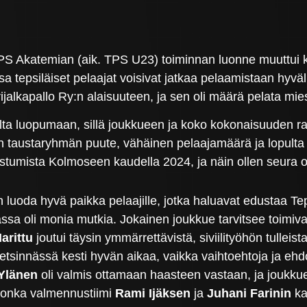
 Akatemian (aik. TPS U23) toiminnan luonne muuttui kaud
a tepsiläiset pelaajat voisivat jatkaa pelaamistaan hyvä
rijalkapallo Ry:n alaisuuteen, ja sen oli määrä pelata m
ulta luopumaan, sillä joukkueen ja koko kokonaisuuden rak
an taustaryhmän puute, vähäinen pelaajamäärä ja lopult
llistumista Kolmoseen kaudella 2024, ja näin ollen seura 
 luoda hyvä paikka pelaajille, jotka haluavat edustaa Tep
a oli monia mutkia. Jokainen joukkue tarvitsee toimiva
arittu
joutui täysin ymmärrettävistä, siviilityöhön tullei
tsinnässä kesti hyvän aikaa, vaikka vaihtoehtoja ja ehdo
Ylänen
oli valmis ottamaan haasteen vastaan, ja joukkue
 jonka valmennustiimi
Rami Ijäksen
ja
Juhani Farinin
kan