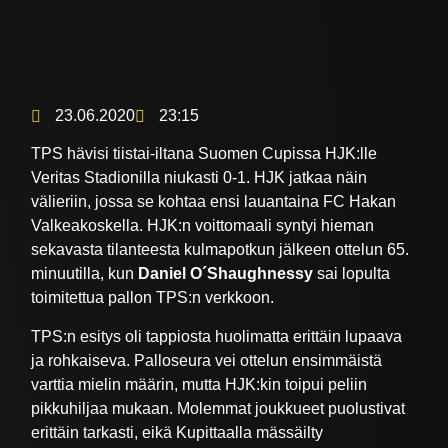
23.06.2020
23:15
TPS hävisi tiistai-iltana Suomen Cupissa HJK:lle
Veritas Stadionilla niukasti 0-1. HJK jatkaa näin
välieriin, jossa se kohtaa ensi lauantaina FC Hakan
Valkeakoskella. HJK:n voittomaali syntyi hieman
sekavasta tilanteesta kulmapotkun jälkeen ottelun 65.
minuutilla, kun
Daniel O´Shaughnessy
sai lopulta
toimitettua pallon TPS:n verkkoon.
TPS:n esitys oli tappiosta huolimatta erittäin lupaava
ja rohkaiseva. Palloseura vei ottelun ensimmäistä
varttia mielin määrin, mutta HJK:kin toipui peliin
pikkuhiljaa mukaan. Molemmat joukkueet puolustivat
erittäin tarkasti, eikä Kupittaalla mässäilty