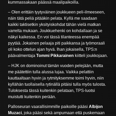
kummassakaan päässä maalipaikoilla.
– Olen erittäin tyytyväinen joukkueen peli-ilmeeseen,
näin tätä peliä pitääkin pelata. Kyllä me saadaan
kaikki taktisetkin yksityiskohdat tähän vielä matkan
varrelta mukaan. Joukkuehenki on kohdallaan ja se
näkyi kaikessa. En voi tässä tilanteessa enempää
pyytää. Jokainen pelaaja piti paikkansa ja työmoraali
oli koko ottelun ajan hyvä. Ihan jokaisella, TPS:n
päävalmentaja
Tommi Pikkarainen
kiitteli joukkojaan.
– HJK on dominoinut tämän vuoden pelejään, mutta
me päätettiin tulla alussa lujaa. Vaikka pelattiin
kauttaaltaan hyvin ja rytmityksemme toimi hyvin, niin
kyllähän tuollaisella rytinällä pitäisi tulla myös tulosta.
Tuloksesta tässä kuitenkin pelataan, TPS-luotsi
muistutti kuitenkin perään.
Palloseuran vaarallisimmille paikoille pääsi
Albijon
Muzaci
, joka pääsi sekä ampumaan että puskemaan