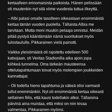
kertaalleen erinomaisista paikoista. Hänen pelissään
oli muutenkin nyt sitä viime vuodesta tuttua ilkeyttä.
– Albi palasi omalle tasolleen oikeastaan ensimmäistä
kertaa tämän vuoden puolella. Tällaista Albia me
tarvitaan. Mutta moni muukin pelaaja onnistui. Meidän
pitää pystyä kääntämään nämä suoritukset myös
tulostaululle, Pikkarainen vielä painotti.
Vaikka yleisömäärä oli rajoitettu edelleen 500
katsojaan, oli Veritas Stadionilla aika ajoin jopa
kiihkeä tunnelma. Oma tärkeän mausteensa
ottelutapahtumaan toivat myös molempien joukkeiden
kannattajat.
– Oli todella hieno tapahtuma ja väkeä olisi varmasti
tullut enemmänkin. Nyt oli ensimmäistä kertaa oikeasti
sellainen fiilis, että kausi todellakin alkoi. Tällaisina
päivinä aina muistaa, että miksi on niin kivaa
valmentaa, Pikkarainen myönsi.