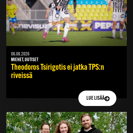
06.08.2026
MIEHET, UUTISET
Theodoros Tsirigotis ei jatka TPS:n
riveissä
LUE LISÄÄ