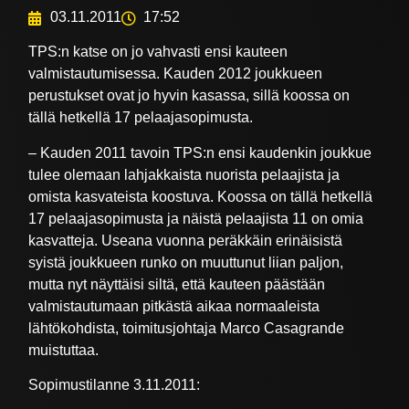
03.11.2011
17:52
TPS:n katse on jo vahvasti ensi kauteen
valmistautumisessa. Kauden 2012 joukkueen
perustukset ovat jo hyvin kasassa, sillä koossa on
tällä hetkellä 17 pelaajasopimusta.
– Kauden 2011 tavoin TPS:n ensi kaudenkin joukkue
tulee olemaan lahjakkaista nuorista pelaajista ja
omista kasvateista koostuva. Koossa on tällä hetkellä
17 pelaajasopimusta ja näistä pelaajista 11 on omia
kasvatteja. Useana vuonna peräkkäin erinäisistä
syistä joukkueen runko on muuttunut liian paljon,
mutta nyt näyttäisi siltä, että kauteen päästään
valmistautumaan pitkästä aikaa normaaleista
lähtökohdista, toimitusjohtaja Marco Casagrande
muistuttaa.
Sopimustilanne 3.11.2011: