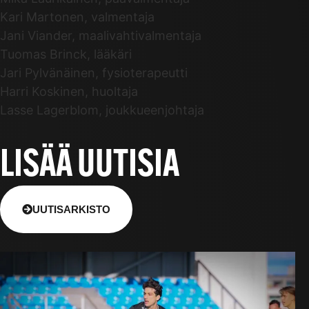
Kari Martonen, valmentaja
Jani Viander, maalivahtivalmentaja
Tuomas Brinck, lääkäri
Jari Pylvänäinen, fysioterapeutti
Harri Koskinen, huoltaja
Lasse Lagerblom, joukkueenjohtaja
LISÄÄ UUTISIA
UUTISARKISTO