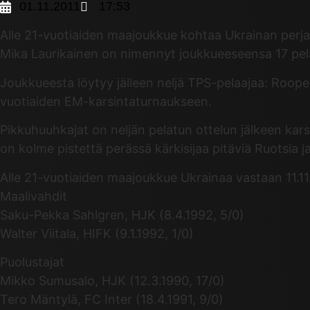
01.11.2011
17:53
Alle 21-vuotiaiden maajoukkue kohtaa Ukrainan perja
Mika Laurikainen on nimennyt joukkueeseensa 17 pel
Joukkueesta löytyy jälleen neljä TPS-pelaajaa: Roope
vuotiaiden EM-karsintaturnaukseen.
Pikkuhuuhkajat on neljän pelatun ottelun jälkeen kar
on kolme pistettä perässä kärkisijaa pitäviä Ruotsia j
Alle 21-vuotiaiden maajoukkue Ukrainaa vastaan 11.11
Maalivahdit
Saku-Pekka Sahlgren, HJK (8.4.1992, 5/0)
Walter Viitala, HIFK (9.1.1992, 1/0)
Puolustajat
Mikko Sumusalo, HJK (12.3.1990, 17/0)
Tero Mäntylä, FC Inter (18.4.1991, 9/0)