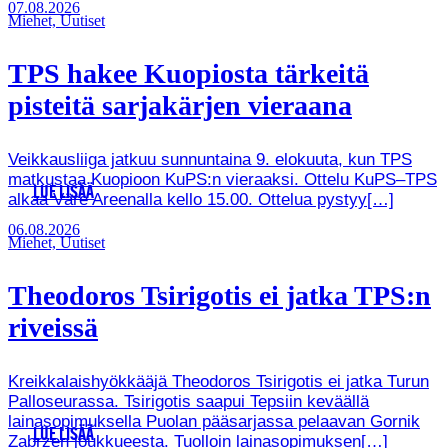
07.08.2026
Miehet, Uutiset
TPS hakee Kuopiosta tärkeitä
pisteitä sarjakärjen vieraana
Veikkausliiga jatkuu sunnuntaina 9. elokuuta, kun TPS
matkustaa Kuopioon KuPS:n vieraaksi. Ottelu KuPS–TPS
LUE LISÄÄ
alkaa Väre Areenalla kello 15.00. Ottelua pystyy[…]
06.08.2026
Miehet, Uutiset
Theodoros Tsirigotis ei jatka TPS:n
riveissä
Kreikkalaishyökkääjä Theodoros Tsirigotis ei jatka Turun
Palloseurassa. Tsirigotis saapui Tepsiin keväällä
lainasopimuksella Puolan pääsarjassa pelaavan Gornik
LUE LISÄÄ
Zabrzen joukkueesta. Tuolloin lainasopimuksen[…]