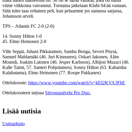
mikä hänen tilanteensa on. Se on se sama vamma, joka on häntä
viime viikkoina vaivannut. Torstaina jatketaan Klubi 04:ää vastaan.
Siitä tulee taas erilainen peli, kun pelaamme jos samassa sarjassa,
Johansson arveli.
TPS – Atlantis FC 2-0 (2-0)
14. Sonny Hilton 1-0
45. Elmo Heinonen 2-0
Ville Seppä, Juhani Pikkarainen, Samba Benga, Severi Pöysä,
Samuel Mahlamäki (46. Juri Kinnunen), Oskari Jakonen, Alim
Moundi, Joakim Latonen (46. Jesper Karlsson), Albijon Muzaci (46.
Kalle Taimi, 57. Santeri Pohjolainen), Sonny Hilton (63. Kabamba
Kalabatama), Elmo Heinonen (77. Roope Pakkanen)
Ottelukooste:
https://www.youtube.com/watch?v=kEI2KVA3FhE
Ottelukoosteen tarjoaa
Siivouspalvelu Pro Duo.
Lisää uutisia
Uutisarkisto