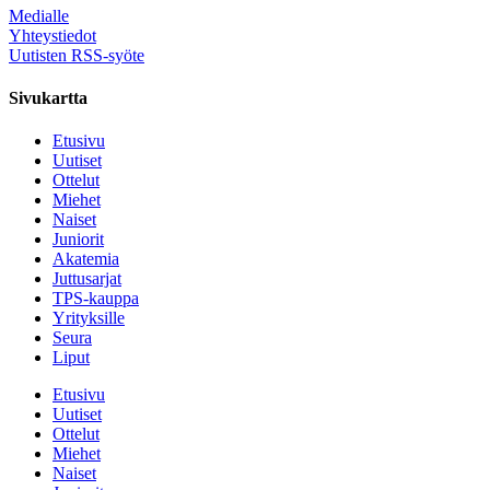
Medialle
Yhteystiedot
Uutisten RSS-syöte
Sivukartta
Etusivu
Uutiset
Ottelut
Miehet
Naiset
Juniorit
Akatemia
Juttusarjat
TPS-kauppa
Yrityksille
Seura
Liput
Etusivu
Uutiset
Ottelut
Miehet
Naiset