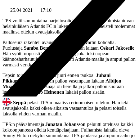
25.04.2021
17:10
TPS voitti sunnuntaina harjoitusottelussa Kakkosen valmistautuvan
helsinkiläisen Atlantis FC:n lukemin 2-0. TPS viimeisteli molemmat
maalinsa ottelun avausjaksolla.
Palloseura rakenteli avausmaalinsa vajaan vartin kohdalla.
Puolustaja
Samba Benga
keskitti oikeaan laitaan
Oskari Jakoselle
.
Hän syötti nopeasti
Sonny Hiltonille
, joka teki nopean
käännösharhautuksen, porhalsi kohti Atlantis-maalia ja ampui pallon
varmasti verkkoon.
Tepsin toinen osuma syntyi juuri ennen taukoa.
Juhani
Pikkarainen
laittoi pitkän pallon vasempaan laitaan
Albijon
Muzacille
. TPS-hyökkääjä oli hereillä ja jatkoi pallon suoraan
luukulle, jossa
Elmo Heinonen
lakaisi pallon sisään.
Ville Seppä
pelasi TPS:n maalissa erinomaisen ottelun. Hän teki
avausjaksolla kaksi oikea-aikaista vastaantuloa ja pelasti toisella
jaksolla yhden varman maalin.
TPS:n päävalmentaja
Jonatan Johansson
peluutti ottelussa kaikki
kokoonpanossa olleita kenttäpelaajiaan. Fulhamista lainalla oleva
Sonny Hilton debytoi sunnuntaina TPS-paidassa ja ampui maalin jo