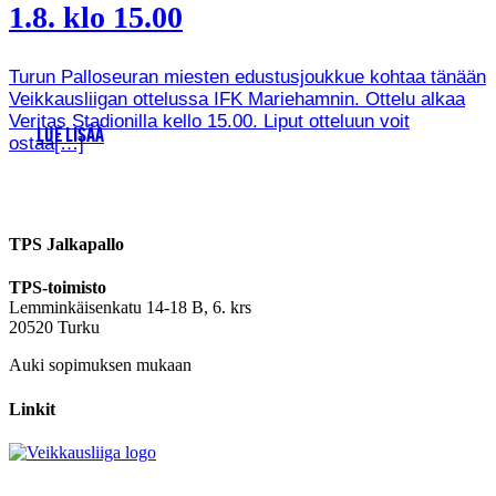
1.8. klo 15.00
Turun Palloseuran miesten edustusjoukkue kohtaa tänään
Veikkausliigan ottelussa IFK Mariehamnin. Ottelu alkaa
Veritas Stadionilla kello 15.00. Liput otteluun voit
LUE LISÄÄ
ostaa[…]
TPS Jalkapallo
TPS-toimisto
Lemminkäisenkatu 14-18 B, 6. krs
20520 Turku
Auki sopimuksen mukaan
Linkit