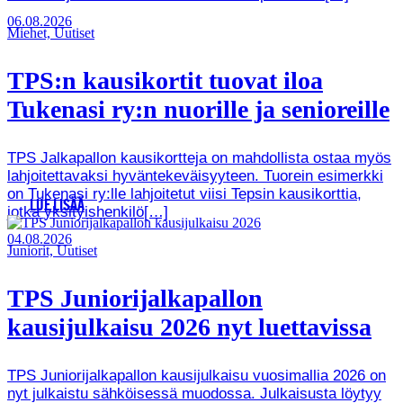
06.08.2026
Miehet, Uutiset
TPS:n kausikortit tuovat iloa
Tukenasi ry:n nuorille ja senioreille
TPS Jalkapallon kausikortteja on mahdollista ostaa myös
lahjoitettavaksi hyväntekeväisyyteen. Tuorein esimerkki
on Tukenasi ry:lle lahjoitetut viisi Tepsin kausikorttia,
LUE LISÄÄ
jotka yksityishenkilö[…]
04.08.2026
Juniorit, Uutiset
TPS Juniorijalkapallon
kausijulkaisu 2026 nyt luettavissa
TPS Juniorijalkapallon kausijulkaisu vuosimallia 2026 on
nyt julkaistu sähköisessä muodossa. Julkaisusta löytyy