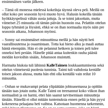
ensimmäisen vartin jälkeen.
– Tämä oli monessa mielessä kokeiluja täynnä oleva peli. Meillä on
ollut koko pre seasonin hyvä muoto hyvä. Halusin kokeilla tänään
hyökkäyspelissä vähän uusia juttuja. Ja se toimi jaksottain, mutta
viimeiset 25 minuutia oli tämän päivän huonoin osa. Pelattiin ottelun
loppu tyhmästi ja löysästi, ehkä se on ihan normaalia myös näin pre
seasonin aikana, Johansson myönsi.
– Sonny sai ensimmäiset minuuttinsa meillä ja hän näytti heti
vaarallisuutensa ja osaamistaan. Totta kai hieno alku ja maali auttaa
häntä eteenpäin. Hän ei ole pelannut hetkeen ja toinen peli tulee
onneksi heti perään. Hänelle pitää antaa kuitenkin rauha päästä
meidän kuvioihin sisään, Johansson muistutti.
Harmaita hiuksia tuli lähinnä
KalleTaimen
loukkaantumisesta sekä
ottelun viimeisestä puolesta tunnista. Taimi tuli vaihdosta kentälle
toisen jakson alussa, mutta hän ehti olla kentällä vain reilut 10
minuuttia.
– Onhan se mukavampi pelata ylipäätään johtoasemassa ja opittiin
tänään taas jotain uutta. Kalle Taimi on treenannut koko viikon ihan
normaalisti ja on harmi, ettei hän saanut tarvitsemiaan minuutteja
tänään. Hänellä ei ollut mitään tuntemuksia ennen peliä ja hän pyysi
kokeneena pelaajana heti vaihtoa. Katsotaan huomenna tarkemmin,