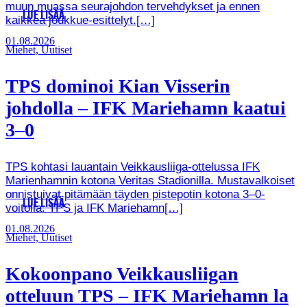
muun muassa seurajohdon tervehdykset ja ennen
LUE LISÄÄ
kaikkea joukkue-esittelyt.[…]
01.08.2026
Miehet, Uutiset
TPS dominoi Kian Visserin
johdolla – IFK Mariehamn kaatui
3–0
TPS kohtasi lauantain Veikkausliiga-ottelussa IFK
Marienhamnin kotona Veritas Stadionilla. Mustavalkoiset
onnistuivat pitämään täyden pistepotin kotona 3–0-
LUE LISÄÄ
voitolla. TPS ja IFK Mariehamn[…]
01.08.2026
Miehet, Uutiset
Kokoonpano Veikkausliigan
otteluun TPS – IFK Mariehamn la