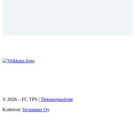
©
2026
– FC TPS |
Tietosuojaseloste
Kotisivut:
Sivustamo Oy