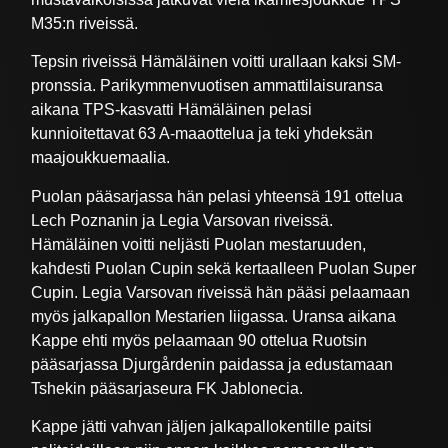
M35:n riveissä.
Tepsin riveissä Hämäläinen voitti urallaan kaksi SM-
pronssia. Parikymmenvuotisen ammattilaisuransa
aikana TPS-kasvatti Hämäläinen pelasi
kunnioitettavat 63 A-maaottelua ja teki yhdeksän
maajoukkuemaalia.
Puolan pääsarjassa hän pelasi yhteensä 191 ottelua
Lech Poznanin ja Legia Varsovan riveissä.
Hämäläinen voitti neljästi Puolan mestaruuden,
kahdesti Puolan Cupin sekä kertaalleen Puolan Super
Cupin. Legia Varsovan riveissä hän pääsi pelaamaan
myös jalkapallon Mestarien liigassa. Uransa aikana
Kappe ehti myös pelaamaan 90 ottelua Ruotsin
pääsarjassa Djurgårdenin paidassa ja edustamaan
Tshekin pääsarjaseura FK Jablonecia.
Kappe jätti vahvan jäljen jalkapallokentille paitsi