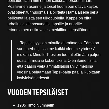
pelitaidoillaan niin ennen kaikkea persoonallaan.
Positiivinen asenne ja toiset huomioon ottava käytös
ovat olleet tunnusomaisia piirteitä Hämäläiselle sekä
pelikentällä että sen ulkopuolella. Kappe on ollut
urheilusta kiinnostuneille lapsille ja nuorille
erinomainen esikuva, esimerkillinen tepsiläinen.
– Tepsiläisyys on minulle elämäntapa. Tämä on
suuri perhe, jossa me kaikki olemme yhdessä
mukana. Minulle Tepsi on tuonut elämään paljon
uusia ihmisiä ja kokemuksia. Olen iloinen siitä,
että pääsin vielä ammattilaisurani viimeisinä
vuosina pelaamaan Tepsi-paita päällä Kupittaan
kotiyleisön edessä.
VUODEN TEPSILÄISET
1985 Timo Nummelin