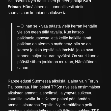
Palloseura Ry:n hallituksen puheenjohtaja
Kari
Friman
. Hämäläinen oli luonnollisesti otettu
saamastaan kunnianosoituksesta.
– Olihan se kivaa päästä vielä kerran kentälle
yleisön eteen tällä tavalla. Kun katsoo
palkintolautasesta, että keille kaikille tämä
palkinto on aiemmin myönnetty, niin se on
komea joukko tepsiläisiä ihmisiä, jotka ovat
tehneet paljon seuran hyväksi. On suuri kunnia
päästä siihen joukkoon mukaan, Hämäläinen
sanoo.
Kappe edusti Suomessa aikuisiällä aina vain Turun
Palloseuraa. Hän pelasi TPS:n riveissä ensimmäiset
aikuisten ammattilaispelinsä, ja ympyrä sulkeutui
kauniilla tavalla, kun Kappe palasi päättämään
ammattilaisuransa Tepsiin. Nyt Hämäläisen pelit
mustavalkoisissa jatkuvat vielä ikämiesjoukkue TPS