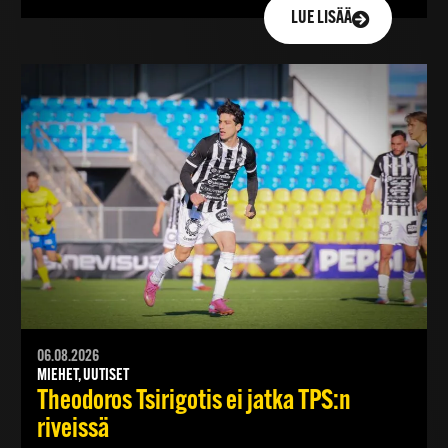
LUE LISÄÄ
06.08.2026
MIEHET, UUTISET
Theodoros Tsirigotis ei jatka TPS:n
riveissä