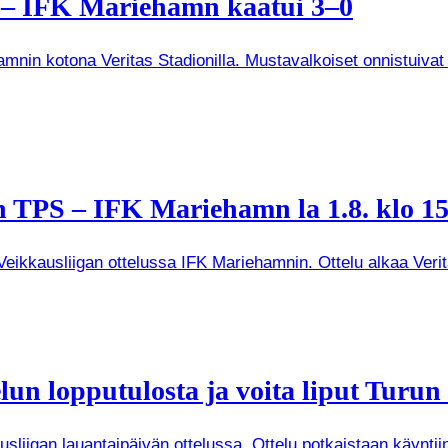
a – IFK Mariehamn kaatui 3–0
mnin kotona Veritas Stadionilla. Mustavalkoiset onnistuivat
 TPS – IFK Mariehamn la 1.8. klo 15
kkausliigan ottelussa IFK Mariehamnin. Ottelu alkaa Veritas
un lopputulosta ja voita liput Turun
iigan lauantaipäivän ottelussa. Ottelu potkaistaan käyntiin 