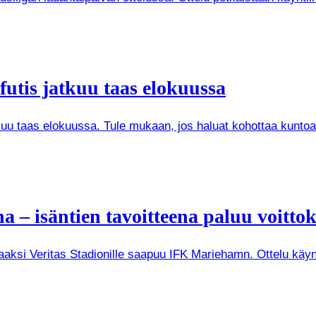
futis jatkuu taas elokuussa
kuu taas elokuussa. Tule mukaan, jos haluat kohottaa kuntoa
– isäntien tavoitteena paluu voitto
raaksi Veritas Stadionille saapuu IFK Mariehamn. Ottelu käyn