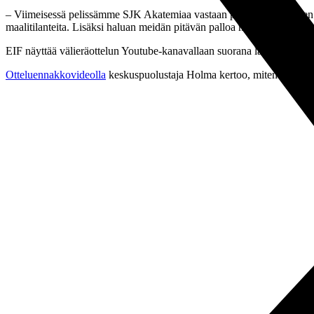
– Viimeisessä pelissämme SJK Akatemiaa vastaan perussuorittaminen j
maalitilanteita. Lisäksi haluan meidän pitävän palloa myös vastustajan
EIF näyttää välieräottelun Youtube-kanavallaan suorana lähetyksenä:
Otteluennakkovideolla
keskuspuolustaja Holma kertoo, miten harjoitu