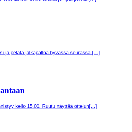
si ja pelata jalkapalloa hyvässä seurassa.[…]
kantaan
nistyy kello 15.00. Ruutu näyttää ottelun[…]