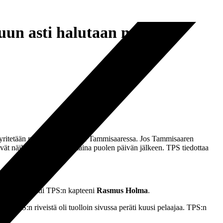
uun asti halutaan mennä”
 yritetään pelata ulkokentällä Tammisaaressa. Jos Tammisaaren
iävät näillä näkymin lauantaina puolen päivän jälkeen. TPS tiedottaa
PK-35 – FF Jaro.
okaali, miettii TPS:n kapteeni
Rasmus Holma
.
sin TPS:n riveistä oli tuolloin sivussa peräti kuusi pelaajaa. TPS:n