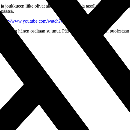
a joukkueen liike olivat alkukauden parhaalla tasolla. Haluan nähdä S
 päässä.
https://www.youtube.com/watch?v=UgvBKEpisqI
skausi on hänen osaltaan sujunut. Päävalmentaja Johansson puolestaan p