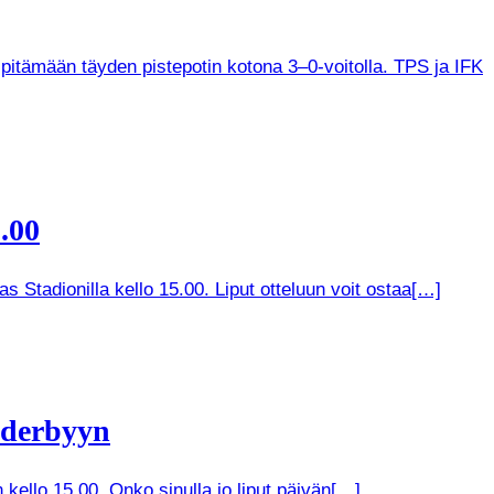
 pitämään täyden pistepotin kotona 3–0-voitolla. TPS ja IFK
.00
 Stadionilla kello 15.00. Liput otteluun voit ostaa[…]
 derbyyn
kello 15.00. Onko sinulla jo liput päivän[…]