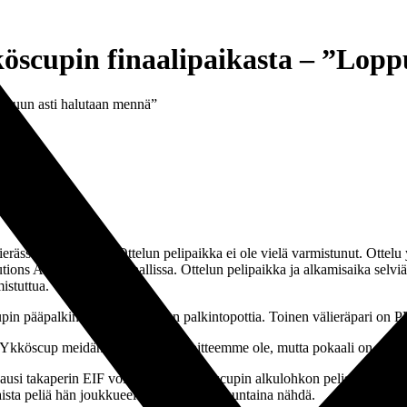
scupin finaalipaikasta – ”Lopp
ppuun asti halutaan mennä”
rässä Ekenäs IF:n. Ottelun pelipaikka ei ole vielä varmistunut. Ottelu
tions Arena -jalkapallohallissa. Ottelun pelipaikka ja alkamisaika selv
istuttua.
cupin pääpalkintoa, 10 000 euron palkintopottia. Toinen välieräpari on 
ä Ykköscup meidän kauden päätavoitteemme ole, mutta pokaali on aina p
kuukausi takaperin EIF voitti Tepsin Ykköscupin alkulohkon pelissä 1–0. To
aista peliä hän joukkueeltaan haluaa sunnuntaina nähdä.