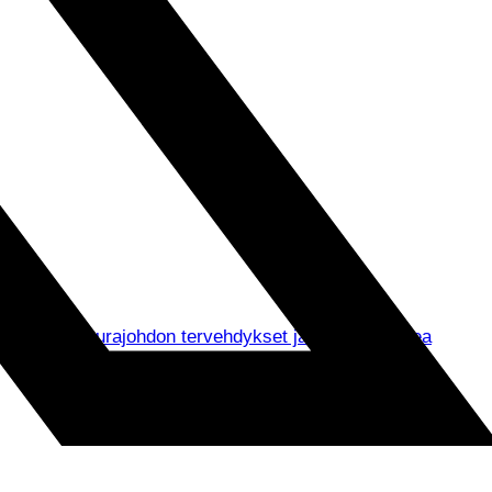
un muassa seurajohdon tervehdykset ja ennen kaikkea