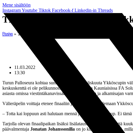
Mene sisältöön
Instagram
Youtube
Tiktok
Facebook-f
Linkedin-in
Threads
TPS lähtee kamppailemaan Ykkö
»
TPS lähtee kamppailemaan Ykköscupin finaalipaikasta – ”Lo
Etusivu
11.03.2022
13:30
Turun Palloseura kohtaa sunnuntaina 13. maaliskuuta Ykköscupin välie
keskuskenttä ei ole pelikunnossa, ottelu pelataan Kauniaisissa FA Solu
asiasta omissa viestintäkanavissaan heti pelipaikan ja alkamisajan varm
Välieräpelin voittaja etenee finaaliin ja pääsee tavoittelemaan Ykkös
– Totta kai loppuun asti halutaan mennä ja voittaa Ykköscup. Ei täm
Tarjolla olevan finaalipaikan lisäksi lisälatausta peliin tuo se, että 
päävalmentaja
Jonatan Johanssonilla
on jo kirkkaana mielessä, mill