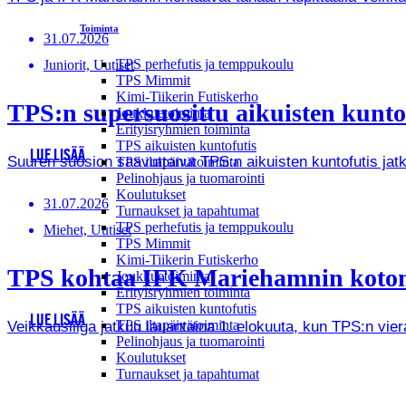
Toiminta
31.07.2026
TPS perhefutis ja temppukoulu
Juniorit, Uutiset
TPS Mimmit
Kimi-Tiikerin Futiskerho
TPS:n supersuosittu aikuisten kunto
Joukkuetoiminta
Erityisryhmien toiminta
TPS aikuisten kuntofutis
LUE LISÄÄ
Suuren suosion saavuttanut TPS:n aikuisten kuntofutis jat
TPS iltapäivätoiminta
Pelinohjaus ja tuomarointi
Koulutukset
31.07.2026
Turnaukset ja tapahtumat
TPS perhefutis ja temppukoulu
Miehet, Uutiset
TPS Mimmit
Kimi-Tiikerin Futiskerho
TPS kohtaa IFK Mariehamnin kotona 
Joukkuetoiminta
Erityisryhmien toiminta
TPS aikuisten kuntofutis
LUE LISÄÄ
TPS iltapäivätoiminta
Veikkausliiga jatkuu lauantaina 1. elokuuta, kun TPS:n vie
Pelinohjaus ja tuomarointi
Koulutukset
Turnaukset ja tapahtumat