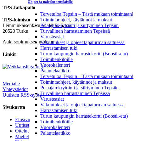
Ohjeet ja palvelut tepsiläisille
TPS Jalkapallo
Tervetuloa Tepsiin – Tästä mukaan toimintaan!
Toimintaohjeet, käytännöt ja maksut
TPS-toimisto
Pelaajarekrytointi ja siirtyminen Tepsiin
Lemminkäisenkatu 14-18 B, 6. krs
Turvallinen harrastaminen Tepsissä
20520 Turku
Varusteasiat
Auki sopimuksen mukaan
Vakuutukset ja ohjeet tapaturman sattuessa
Harrastamisen tuki
Turun kaupungin harrastekortti (Boostii-etu)
Linkit
Toimihenkilöille
Vuorokalenteri
Palautelaatikko
Tervetuloa Tepsiin – Tästä mukaan toimintaan!
Toimintaohjeet, käytännöt ja maksut
Medialle
Pelaajarekrytointi ja siirtyminen Tepsiin
Yhteystiedot
Turvallinen harrastaminen Tepsissä
Uutisten RSS-syöte
Varusteasiat
Vakuutukset ja ohjeet tapaturman sattuessa
Sivukartta
Harrastamisen tuki
Turun kaupungin harrastekortti (Boostii-etu)
Etusivu
Toimihenkilöille
Uutiset
Vuorokalenteri
Ottelut
Palautelaatikko
Miehet