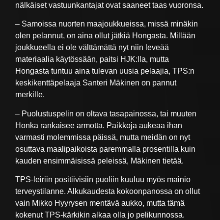
nälkäiset vastuunkantajat ovat saaneet taas vuoronsa.
– Samoissa nuorten maajoukkueissa, missä minäkin
olen pelannut, on aina ollut jätkiä Hongasta. Millään
joukkueella ei ole välttämättä nyt niin leveää
materiaalia käytössään, paitsi HJK:lla, mutta
Hongasta tuntuu aina tulevan uusia pelaajia, TPS:n
keskikenttäpelaaja Santeri Mäkinen on pannut
merkille.
– Puolustuspelin on oltava tasapainossa, tai muuten
Honka rankaisee armotta. Paikkoja aukeaa ihan
varmasti molemmissa päissä, mutta meidän on nyt
osuttava maalipaikoista paremmalla prosentilla kuin
kauden ensimmäisissä peleissä, Mäkinen tietää.
TPS-leiriin positiivisiin puoliin kuuluu myös mainio
terveystilanne. Alkukaudesta kokoonpanossa on ollut
vain Mikko Hyyrysen mentävä aukko, mutta tämä
kokenut TPS-kärkikin alkaa olla jo pelikunnossa.