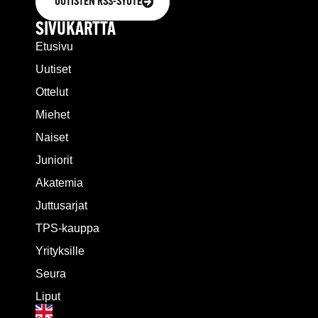
UUTISTEN RSS-SYÖTE
SIVUKARTTA
Etusivu
Uutiset
Ottelut
Miehet
Naiset
Juniorit
Akatemia
Juttusarjat
TPS-kauppa
Yrityksille
Seura
Liput