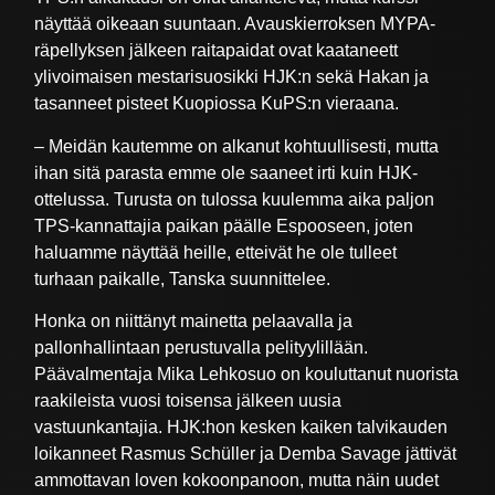
näyttää oikeaan suuntaan. Avauskierroksen MYPA-
räpellyksen jälkeen raitapaidat ovat kaataneett
ylivoimaisen mestarisuosikki HJK:n sekä Hakan ja
tasanneet pisteet Kuopiossa KuPS:n vieraana.
– Meidän kautemme on alkanut kohtuullisesti, mutta
ihan sitä parasta emme ole saaneet irti kuin HJK-
ottelussa. Turusta on tulossa kuulemma aika paljon
TPS-kannattajia paikan päälle Espooseen, joten
haluamme näyttää heille, etteivät he ole tulleet
turhaan paikalle, Tanska suunnittelee.
Honka on niittänyt mainetta pelaavalla ja
pallonhallintaan perustuvalla pelityylillään.
Päävalmentaja Mika Lehkosuo on kouluttanut nuorista
raakileista vuosi toisensa jälkeen uusia
vastuunkantajia. HJK:hon kesken kaiken talvikauden
loikanneet Rasmus Schüller ja Demba Savage jättivät
ammottavan loven kokoonpanoon, mutta näin uudet