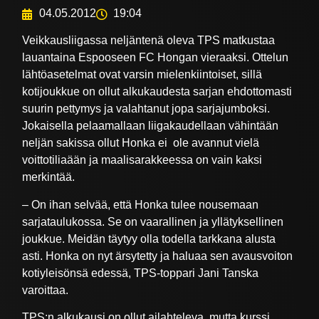
04.05.2012
19:04
Veikkausliigassa neljäntenä oleva TPS matkustaa
lauantaina Espooseen FC Hongan vieraaksi. Ottelun
lähtöasetelmat ovat varsin mielenkiintoiset, sillä
kotijoukkue on ollut alkukaudesta sarjan ehdottomasti
suurin pettymys ja valahtanut jopa sarjajumboksi.
Jokaisella pelaamallaan liigakaudellaan vähintään
neljän sakissa ollut Honka ei ole avannut vielä
voittotiliaään ja maalisarakkeessa on vain kaksi
merkintää.
– On ihan selvää, että Honka tulee nousemaan
sarjataulukossa. Se on vaarallinen ja yllätyksellinen
joukkue. Meidän täytyy olla todella tarkkana alusta
asti. Honka on nyt ärsytetty ja haluaa sen avausvoiton
kotiyleisönsä edessä, TPS-toppari Jani Tanska
varoittaa.
TPS:n alkukausi on ollut ailahteleva, mutta kurssi