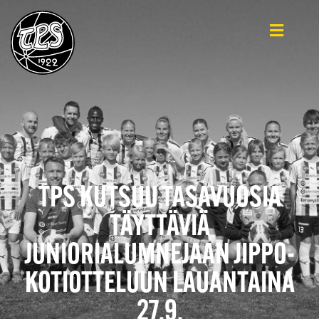
TPS KUTSUU TASAVUOSIA
TÄYTTÄVIÄ
JUNIORIALUMNEJAAN JIPPO-
KOTIOTTELUUN LAUANTAINA
27.9.