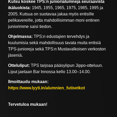
Kutsu koskee TPS:n juniorialumneja seuraavista
ikäluokista:
1945, 1955, 1965, 1975, 1985, 1995 ja
2005. Kutsua on suotavaa jakaa myös entisille
pelikavereille, jotta mahdollisimman moni entinen
juniorimme saisi tiedon.
Ohjelmassa:
TPS:n edustajien tervehdys ja
kuulumisia sekä mahdollisuus tavata muita entisiä
TPS-junioreja sekä TPS:n Mustavalkoisen verkoston
jäseniä.
Otteluliput:
TPS tarjoaa pääsylipun Jippo-otteluun.
Liput jaetaan Bar Innossa kello 13.00–14.00.
Ilmoittaudu mukaan:
https://www.lyyti.in/alumnien_futisetkot
Tervetuloa mukaan!