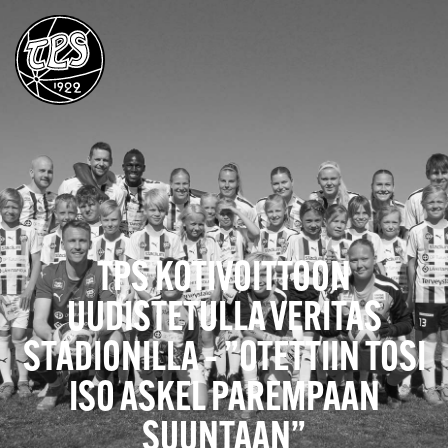
TPS KOTIVOITTOON
UUDISTETULLA VERITAS
STADIONILLA – ”OTETTIIN TOSI
ISO ASKEL PAREMPAAN
SUUNTAAN”