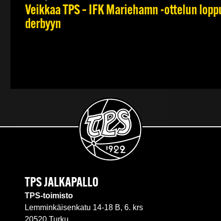
Veikkaa TPS – IFK Mariehamn -ottelun lopput
derbyyn
TPS JALKAPALLO
TPS-toimisto
Lemminkäisenkatu 14-18 B, 6. krs
20520 Turku