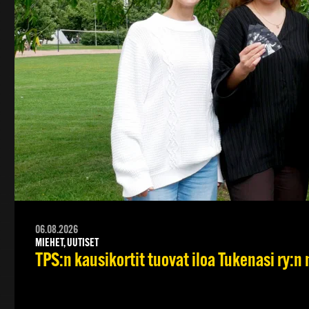
06.08.2026
MIEHET, UUTISET
TPS:n kausikortit tuovat iloa Tukenasi ry:n n