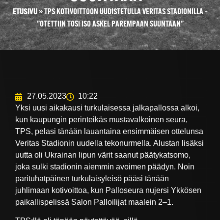
ETUSIVU
»
TPS KOTIVOITTOON UUDISTETULLA VERITAS STADIONILLA –
”OTETTIIN TOSI ISO ASKEL PAREMPAAN SUUNTAAN”
27.05.2023
10:22
Yksi uusi aikakausi turkulaisessa jalkapallossa alkoi,
kun kaupungin perinteikäs mustavalkoinen seura,
TPS, pelasi tänään lauantaina ensimmäisen ottelunsa
Veritas Stadionin uudella tekonurmella. Alustan lisäksi
uutta oli Ukrainan lipun värit saanut päätykatsomo,
joka sulki stadionin aiemmin avoimen päädyn. Noin
parituhatpäinen turkulaisyleisö pääsi tänään
juhlimaan kotivoittoa, kun Palloseura nujersi Ykkösen
paikallispelissä Salon Palloilijat maalein 2–1.