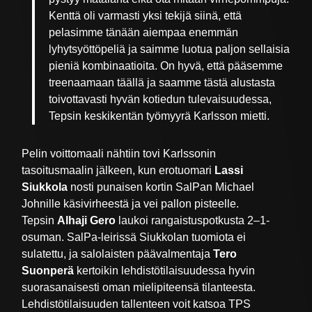
Kenttä oli varmasti yksi tekijä siinä, että
pelasimme tänään aiempaa enemmän
lyhytsyöttöpeliä ja saimme luotua paljon sellaisia
pieniä kombinaatioita. On hyvä, että pääsemme
treenaamaan täällä ja saamme tästä alustasta
toivottavasti hyvän kotiedun tulevaisuudessa,
Tepsin keskikentän työmyyrä Karlsson mietti.
Pelin voittomaali nähtiin tovi Karlssonin
tasoitusmaalin jälkeen, kun erotuomari
Lassi
Siukkola
nosti punaisen kortin SalPan Michael
Johnille käsivirheestä ja vei pallon pisteelle.
Tepsin
Alhaji Gero
laukoi rangaistuspotkusta 2–1-
osuman. SalPa-leirissä Siukkolan tuomiota ei
sulatettu, ja salolaisten päävalmentaja
Tero
Suonperä
kertoikin lehdistötilaisuudessa hyvin
suorasanaisesti oman mielipiteensä tilanteesta.
Lehdistötilaisuuden tallenteen voit katsoa TPS