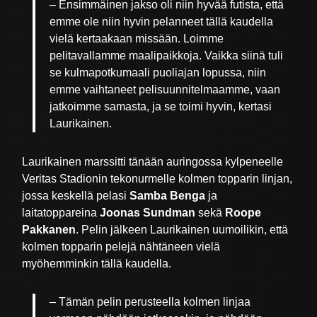
– Ensimmäinen jakso oli niin hyvää futista, että
emme ole niin hyvin pelanneet tällä kaudella
vielä kertaakaan missään. Loimme
pelitavallamme maalipaikkoja. Vaikka siinä tuli
se kulmapotkumaali puoliajan lopussa, niin
emme vaihtaneet pelisuunnitelmaamme, vaan
jatkoimme samasta, ja se toimi hyvin, kertasi
Laurikainen.
Laurikainen marssitti tänään auringossa kylpeneelle
Veritas Stadionin tekonurmelle kolmen topparin linjan,
jossa keskellä pelasi
Samba Benga
ja
laitatoppareina
Joonas Sundman
sekä
Roope
Pakkanen
. Pelin jälkeen Laurikainen uumoilikin, että
kolmen topparin pelejä nähtäneen vielä
myöhemminkin tällä kaudella.
– Tämän pelin perusteella kolmen linjaa