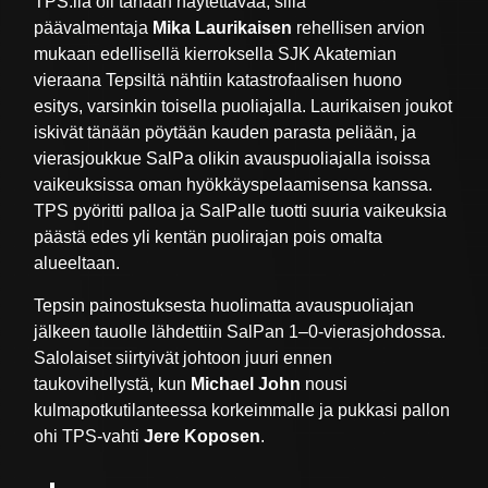
TPS:llä oli tänään näytettävää, sillä
päävalmentaja
Mika Laurikaisen
rehellisen arvion
mukaan edellisellä kierroksella SJK Akatemian
vieraana Tepsiltä nähtiin katastrofaalisen huono
esitys, varsinkin toisella puoliajalla. Laurikaisen joukot
iskivät tänään pöytään kauden parasta peliään, ja
vierasjoukkue SalPa olikin avauspuoliajalla isoissa
vaikeuksissa oman hyökkäyspelaamisensa kanssa.
TPS pyöritti palloa ja SalPalle tuotti suuria vaikeuksia
päästä edes yli kentän puolirajan pois omalta
alueeltaan.
Tepsin painostuksesta huolimatta avauspuoliajan
jälkeen tauolle lähdettiin SalPan 1–0-vierasjohdossa.
Salolaiset siirtyivät johtoon juuri ennen
taukovihellystä, kun
Michael John
nousi
kulmapotkutilanteessa korkeimmalle ja pukkasi pallon
ohi TPS-vahti
Jere Koposen
.