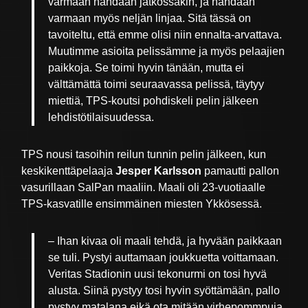
varmaan nähdään jatkossakin, ja nähdään
varmaan myös neljän linjaa. Sitä tässä on
tavoiteltu, että emme olisi niin ennalta-arvattava.
Muutimme asioita pelissämme ja myös pelaajien
paikkoja. Se toimi hyvin tänään, mutta ei
välttämättä toimi seuraavassa pelissä, täytyy
miettiä, TPS-koutsi pohdiskeli pelin jälkeen
lehdistötilaisuudessa.
TPS nousi tasoihin reilun tunnin pelin jälkeen, kun
keskikenttäpelaaja
Jesper Karlsson
pamautti pallon
vasurillaan SalPan maaliin. Maali oli 23-vuotiaalle
TPS-kasvatille ensimmäinen miesten Ykkösessä.
– Ihan kivaa oli maali tehdä, ja hyvään paikkaan
se tuli. Pystyi auttamaan joukkuetta voittamaan.
Veritas Stadionin uusi tekonurmi on tosi hyvä
alusta. Siinä pystyy tosi hyvin syöttämään, pallo
pystyy matalana eikä ota mitään virhepommpuja.