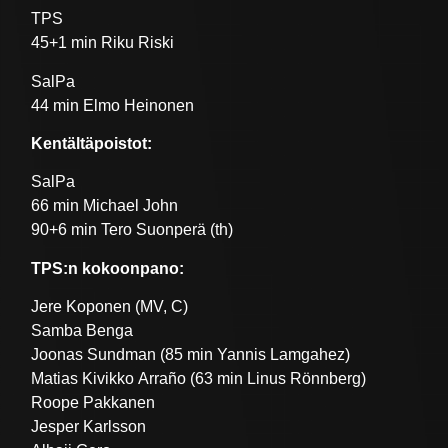
TPS
45+1 min Riku Riski
SalPa
44 min Elmo Heinonen
Kentältäpoistot:
SalPa
66 min Michael John
90+6 min Tero Suonperä (th)
TPS:n kokoonpano:
Jere Koponen (MV, C)
Samba Benga
Joonas Sundman (85 min Yannis Lamgahez)
Matias Kivikko Arraño (63 min Linus Rönnberg)
Roope Pakkanen
Jesper Karlsson