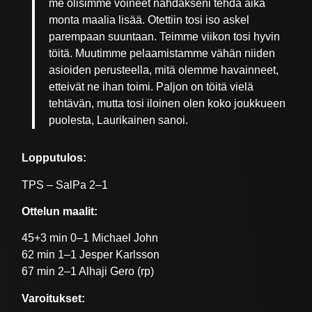
me olisimme voineet nähdäkseni tehdä aika
monta maalia lisää. Otettiin tosi iso askel
parempaan suuntaan. Teimme viikon tosi hyvin
töitä. Muutimme pelaamistamme vähän niiden
asioiden perusteella, mitä olemme havainneet,
etteivät ne ihan toimi. Paljon on töitä vielä
tehtävän, mutta tosi iloinen olen koko joukkueen
puolesta, Laurikainen sanoi.
Lopputulos:
TPS – SalPa 2–1
Ottelun maalit:
45+3 min 0–1 Michael John
62 min 1–1 Jesper Karlsson
67 min 2–1 Alhaji Gero (rp)
Varoitukset: