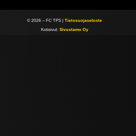
©
2026
– FC TPS |
Tietosuojaseloste
Kotisivut:
Sivustamo Oy