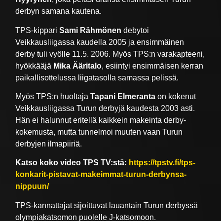
derbyn samana kautena.
TPS-kippari
Sami Rähmönen
debytoi
Veikkausliigassa kaudella 2005 ja ensimmäinen
derby tuli vyölle 11.5. 2006. Myös TPS:n varakapteeni,
hyökkääjä
Mika Ääritalo
, esiintyi ensimmäisen kerran
paikallisottelussa liigatasolla samassa pelissä.
Myös TPS:n huoltaja
Tapani Elmeranta
on kokenut
Veikkausliigassa Turun derbyjä kaudesta 2003 asti.
Hän ei halunnut eritellä kaikkein makeinta derby-
kokemusta, mutta tunnelmoi muuten vaan Turun
derbyjen ilmapiiriä.
Katso koko video TPS TV:stä:
https://tpstv.fi/tps-
konkarit-pistavat-makeimmat-turun-derbynsa-
nippuun/
TPS-kannattajat sijoittuvat lauantain Turun derbyssä
olympiakatsomon puolelle J-katsomoon.