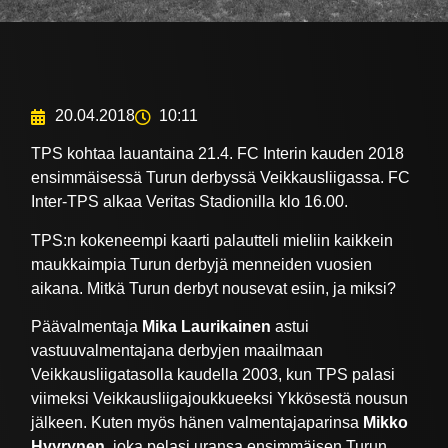
20.04.2018
10:11
TPS kohtaa lauantaina 21.4. FC Interin kauden 2018
ensimmäisessä Turun derbyssä Veikkausliigassa. FC
Inter-TPS alkaa Veritas Stadionilla klo 16.00.
TPS:n kokeneempi kaarti palautteli mieliin kaikkein
maukkaimpia Turun derbyjä menneiden vuosien
aikana. Mitkä Turun derbyt nousevat esiin, ja miksi?
Päävalmentaja
Mika Laurikainen
astui
vastuuvalmentajana derbyjen maailmaan
Veikkausliigatasolla kaudella 2003, kun TPS palasi
viimeksi Veikkausliigajoukkueeksi Ykkösestä nousun
jälkeen. Kuten myös hänen valmentajaparinsa
Mikko
Hyyrynen
, joka pelasi uransa ensimmäisen Turun