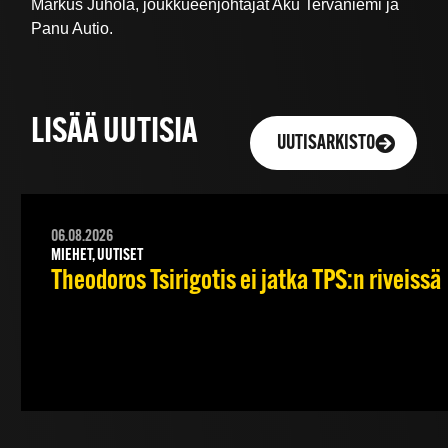
Markus Juhola, joukkueenjohtajat Aku Tervaniemi ja
Panu Autio.
LISÄÄ UUTISIA
UUTISARKISTO
06.08.2026
MIEHET, UUTISET
Theodoros Tsirigotis ei jatka TPS:n riveissä