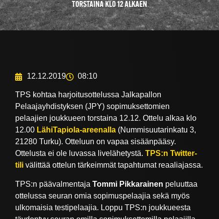
TORSTAINA KLO 12 ALKAEN
12.12.2019
08:10
TPS kohtaa harjoitusottelussa Jalkapallon
Pelaajayhdistyksen (JPY) sopimuksettomien
pelaajien joukkueen torstaina 12.12. Ottelu alkaa klo
12.00
LähiTapiola-areenalla
(Nummisuutarinkatu 3,
21280 Turku). Otteluun on vapaa sisäänpääsy.
Ottelusta ei ole luvassa livelähetystä.
TPS:n Twitter-
tili
välittää ottelun tärkeimmät tapahtumat reaaliajassa.
TPS:n päävalmentaja
Tommi Pikkarainen
peluuttaa
ottelussa seuran omia sopimuspelaajia sekä myös
ulkomaisia testipelaajia. Loppu TPS:n joukkueesta