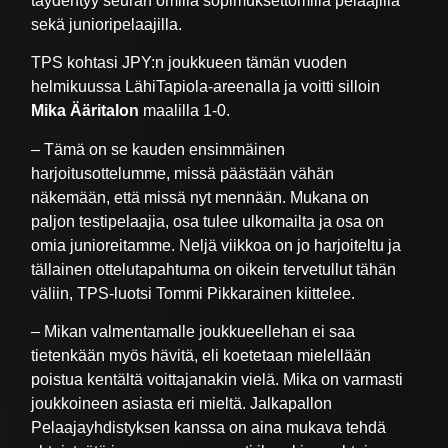
täydentyy seuran omilla sopimuksettomilla pelaajilla
sekä junioripelaajilla.
TPS kohtasi JPY:n joukkueen tämän vuoden
helmikuussa LähiTapiola-areenalla ja voitti silloin
Mika Ääritalon
maalilla 1-0.
– Tämä on se kauden ensimmäinen
harjoitusottelumme, missä päästään vähän
näkemään, että missä nyt mennään. Mukana on
paljon testipelaajia, osa tulee ulkomailta ja osa on
omia junioreitamme. Neljä viikkoa on jo harjoiteltu ja
tällainen ottelutapahtuma on oikein tervetullut tähän
väliin, TPS-luotsi Tommi Pikkarainen kiittelee.
– Mikan valmentamalle joukkueellehan ei saa
tietenkään myös hävitä, eli koetetaan mielellään
poistua kentältä voittajanakin vielä. Mika on varmasti
joukkoineen asiasta eri mieltä. Jalkapallon
Pelaajayhdistyksen kanssa on aina mukava tehdä