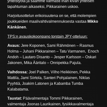
yhteistyötä ja saamme varmasti ihan kivan yhteisen
tapahtuman aikaseksi, Pikkarainen uskoo.
Harjoitusottelun erikoisuutena on se, että molempien
joukkueiden maalivahtivalmennuksesta vastaa
Mikko
Känkänen
.
TPS:n avauskokoonpano torstain JPY-otteluun:
Avaus:
Jere Koponen, Sami Rähmönen – Rasmus
Holma – Juhani Pikkarainen – Tatu Varmanen, Enoch
Andoh – Lautaro Disanto – Jesper Karlsson – Oskari
Jakonen, Mika Ääritalo – Onnipekka Pajula.
Vaihdossa:
Joel Palken, Vilho Heikkinen, Pekka
Mattila, Jami Siirtola, Santeri Pohjalainen, Niklas
Pyyhtiä, Joakim Latonen ja Kabamba Tumba
Kalabatama.
Taustat:
Päävalmentaja Tommi Pikkarainen,
valmentaja Joonas Laurikainen, fysiikkavalmentaja