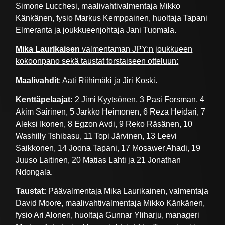
Simone Lucchesi, maalivahtivalmentaja Mikko
Känkänen, fysio Markus Kemppainen, huoltaja Tapani
Elmeranta ja joukkueenjohtaja Jani Tuomala.
Mika Laurikaisen
valmentaman JPY:n joukkueen
kokoonpano sekä taustat torstaiseen otteluun:
Maalivahdit
: Aati Riihimäki ja Jiri Koski.
Kenttäpelaajat:
2 Jimi Kyytsönen, 3 Pasi Forsman, 4
Akim Sairinen, 5 Jarkko Heimonen, 6 Reza Heidari, 7
Aleksi Ikonen, 8 Egzon Avdi, 9 Reko Räsänen, 10
Washilly Tshibasu, 11 Topi Järvinen, 13 Leevi
Saikkonen, 14 Joona Tapani, 17 Mosawer Ahadi, 19
Juuso Laitinen, 20 Matias Lahti ja 21 Jonathan
Ndongala.
Taustat:
Päävalmentaja Mika Laurikainen, valmentaja
David Moore, maalivahtivalmentaja Mikko Känkänen,
fysio Ari Alonen, huoltaja Gunnar Yliharju, manageri