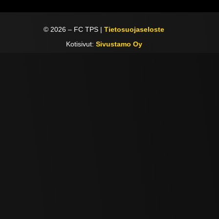
©
2026
– FC TPS |
Tietosuojaseloste
Kotisivut:
Sivustamo Oy