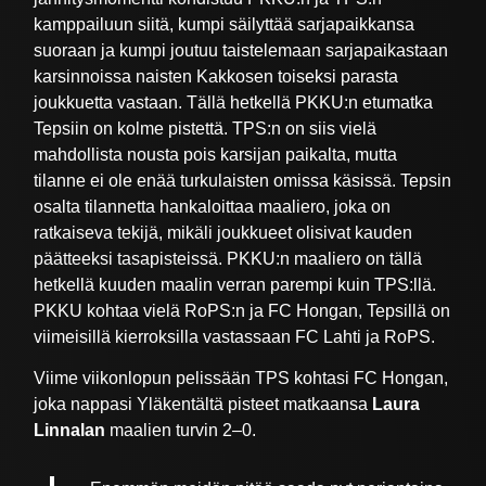
kamppailuun siitä, kumpi säilyttää sarjapaikkansa
suoraan ja kumpi joutuu taistelemaan sarjapaikastaan
karsinnoissa naisten Kakkosen toiseksi parasta
joukkuetta vastaan. Tällä hetkellä PKKU:n etumatka
Tepsiin on kolme pistettä. TPS:n on siis vielä
mahdollista nousta pois karsijan paikalta, mutta
tilanne ei ole enää turkulaisten omissa käsissä. Tepsin
osalta tilannetta hankaloittaa maaliero, joka on
ratkaiseva tekijä, mikäli joukkueet olisivat kauden
päätteeksi tasapisteissä. PKKU:n maaliero on tällä
hetkellä kuuden maalin verran parempi kuin TPS:llä.
PKKU kohtaa vielä RoPS:n ja FC Hongan, Tepsillä on
viimeisillä kierroksilla vastassaan FC Lahti ja RoPS.
Viime viikonlopun pelissään TPS kohtasi FC Hongan,
joka nappasi Yläkentältä pisteet matkaansa
Laura
Linnalan
maalien turvin 2–0.