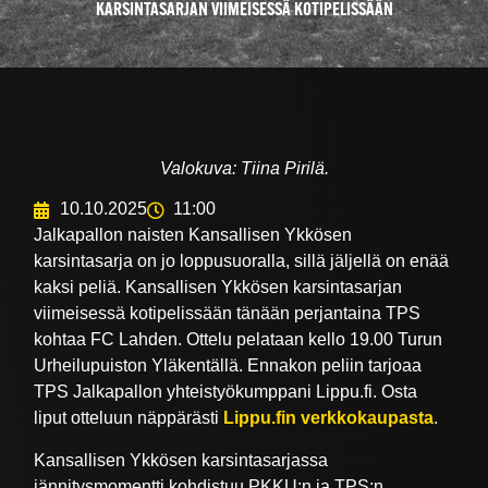
KARSINTASARJAN VIIMEISESSÄ KOTIPELISSÄÄN
Valokuva: Tiina Pirilä.
10.10.2025
11:00
Jalkapallon naisten Kansallisen Ykkösen
karsintasarja on jo loppusuoralla, sillä jäljellä on enää
kaksi peliä. Kansallisen Ykkösen karsintasarjan
viimeisessä kotipelissään tänään perjantaina TPS
kohtaa FC Lahden. Ottelu pelataan kello 19.00 Turun
Urheilupuiston Yläkentällä. Ennakon peliin tarjoaa
TPS Jalkapallon yhteistyökumppani Lippu.fi. Osta
liput otteluun näppärästi
Lippu.fin verkkokaupasta
.
Kansallisen Ykkösen karsintasarjassa
jännitysmomentti kohdistuu PKKU:n ja TPS:n