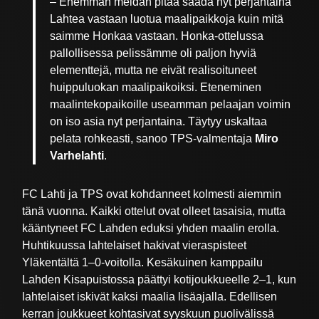
– Enemmän meidän pitää saada nyt perjantaina
Lahtea vastaan luotua maalipaikkoja kuin mitä
saimme Honkaa vastaan. Honka-ottelussa
pallollisessa pelissämme oli paljon hyviä
elementtejä, mutta ne eivät realisoituneet
huippuluokan maalipaikoiksi. Eteneminen
maalintekopaikoille useamman pelaajan voimin
on iso asia nyt perjantaina. Täytyy uskaltaa
pelata rohkeasti, sanoo TPS-valmentaja
Miro
Varhelahti
.
FC Lahti ja TPS ovat kohdanneet kolmesti aiemmin
tänä vuonna. Kaikki ottelut ovat olleet tasaisia, mutta
kääntyneet FC Lahden eduksi yhden maalin erolla.
Huhtikuussa lahtelaiset hakivat vieraspisteet
Yläkentältä 1–0-voitolla. Kesäkuinen kamppailu
Lahden Kisapuistossa päättyi kotijoukkueelle 2–1, kun
lahtelaiset iskivät kaksi maalia lisäajalla. Edellisen
kerran joukkueet kohtasivat syyskuun puolivälissä