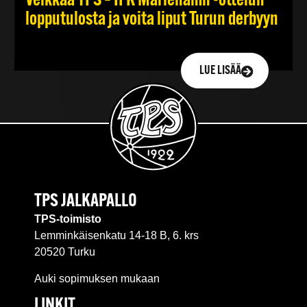
Veikkaa TPS – IFK Mariehamn -ottelun
lopputulosta ja voita liput Turun derbyyn
LUE LISÄÄ
TPS JALKAPALLO
TPS-toimisto
Lemminkäisenkatu 14-18 B, 6. krs
20520 Turku
Auki sopimuksen mukaan
LINKIT