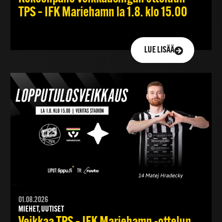
TPS – IFK Mariehamn la 1.8. klo 15.00
LUE LISÄÄ
01.08.2026
MIEHET, UUTISET