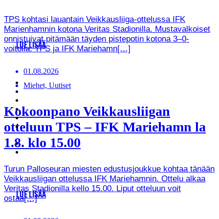
TPS kohtasi lauantain Veikkausliiga-ottelussa IFK
Marienhamnin kotona Veritas Stadionilla. Mustavalkoiset
onnistuivat pitämään täyden pistepotin kotona 3–0-
LUE LISÄÄ
voitolla. TPS ja IFK Mariehamn[…]
01.08.2026
Miehet, Uutiset
Kokoonpano Veikkausliigan
otteluun TPS – IFK Mariehamn la
1.8. klo 15.00
Turun Palloseuran miesten edustusjoukkue kohtaa tänään
Veikkausliigan ottelussa IFK Mariehamnin. Ottelu alkaa
Veritas Stadionilla kello 15.00. Liput otteluun voit
LUE LISÄÄ
ostaa[…]