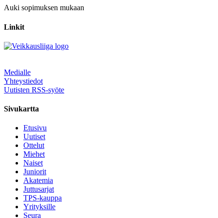
Auki sopimuksen mukaan
Linkit
Medialle
Yhteystiedot
Uutisten RSS-syöte
Sivukartta
Etusivu
Uutiset
Ottelut
Miehet
Naiset
Juniorit
Akatemia
Juttusarjat
TPS-kauppa
Yrityksille
Seura