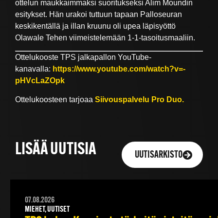
ottelun maukkaimmaksi suoritukseksi Alim Moundin
esitykset. Hän urakoi tuttuun tapaan Palloseuran
keskikentällä ja illan kruunu oli upea läpisyöttö
Olawale Tehen viimeistelemään 1-1-tasoitusmaaliin.
Ottelukooste TPS jalkapallon YouTube-
kanavalla:
https://www.youtube.com/watch?v=-
pHVcLaZOpk
Ottelukoosteen tarjoaa
Siivouspalvelu Pro Duo.
LISÄÄ UUTISIA
UUTISARKISTO
07.08.2026
MIEHET, UUTISET