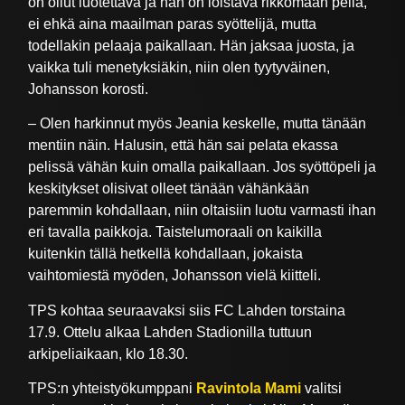
on ollut luotettava ja hän on loistava rikkomaan peliä,
ei ehkä aina maailman paras syöttelijä, mutta
todellakin pelaaja paikallaan. Hän jaksaa juosta, ja
vaikka tuli menetyksiäkin, niin olen tyytyväinen,
Johansson korosti.
– Olen harkinnut myös Jeania keskelle, mutta tänään
mentiin näin. Halusin, että hän sai pelata ekassa
pelissä vähän kuin omalla paikallaan. Jos syöttöpeli ja
keskitykset olisivat olleet tänään vähänkään
paremmin kohdallaan, niin oltaisiin luotu varmasti ihan
eri tavalla paikkoja. Taistelumoraali on kaikilla
kuitenkin tällä hetkellä kohdallaan, jokaista
vaihtomiestä myöden, Johansson vielä kiitteli.
TPS kohtaa seuraavaksi siis FC Lahden torstaina
17.9. Ottelu alkaa Lahden Stadionilla tuttuun
arkipeliaikaan, klo 18.30.
TPS:n yhteistyökumppani
Ravintola Mami
valitsi