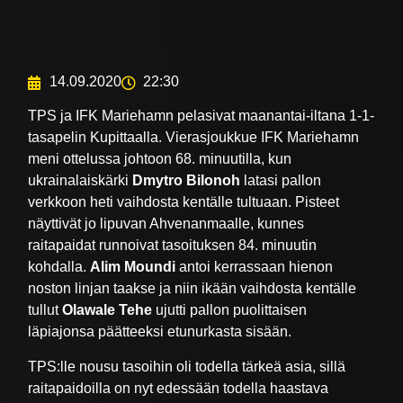
14.09.2020
22:30
TPS ja IFK Mariehamn pelasivat maanantai-iltana 1-1-
tasapelin Kupittaalla. Vierasjoukkue IFK Mariehamn
meni ottelussa johtoon 68. minuutilla, kun
ukrainalaiskärki
Dmytro Bilonoh
latasi pallon
verkkoon heti vaihdosta kentälle tultuaan. Pisteet
näyttivät jo lipuvan Ahvenanmaalle, kunnes
raitapaidat runnoivat tasoituksen 84. minuutin
kohdalla.
Alim Moundi
antoi kerrassaan hienon
noston linjan taakse ja niin ikään vaihdosta kentälle
tullut
Olawale Tehe
ujutti pallon puolittaisen
läpiajonsa päätteeksi etunurkasta sisään.
TPS:lle nousu tasoihin oli todella tärkeä asia, sillä
raitapaidoilla on nyt edessään todella haastava