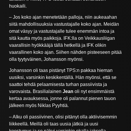
huokaili.
– Jos koko ajan menetetään palloja, niin aukeaahan
siitä mahdollisuuksia vastustajalle koko ajan. Meidän
omat väsyy ja vastustajalle tulee enemmän intoa ja
sitä kautta myös paikkoja. IFK:lla on Veikkausliigan
vaarallisin hyökkääjä tällä hetkellä ja IFK olikin
vaarallinen koko ajan. Siihen nähden pisteeseen pitää
olla tyytyväinen, Johansson myönsi.
Johansson oli taas pistänyt TPS:n pakkaa hieman
uusiksi, varsinkin keskikentällä. Hän myönsi, että se
saattoi tehdä pelaamisesta turhan passiivista ja
varovaista. Brasilialainen
Jean
oli nyt ensimmäistä
kertaa avauksessa, jonne oli palannut pienen tauon
jälkeen myös Niklas Pyyhtiä.
– Alku oli passiivinen, olisi pitänyt olla aktiivisemmin
liikkeellä. Meillä oli taas uusia jätkiä ja uusi
koostumus ja se näkyi varsinkin ekalla jaksolla.