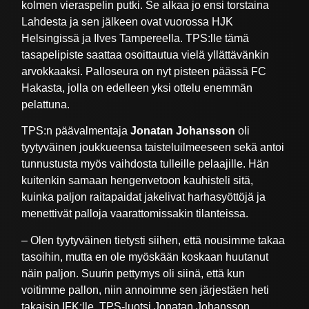
kolmen vieraspelin putki. Se alkaa jo ensi torstaina
Lahdesta ja sen jälkeen ovat vuorossa HJK
Helsingissä ja Ilves Tampereella. TPS:lle tämä
tasapelipiste saattaa osoittautua vielä yllättävänkin
arvokkaaksi. Palloseura on nyt pisteen päässä FC
Hakasta, jolla on edelleen yksi ottelu enemmän
pelattuna.
TPS:n päävalmentaja
Jonatan Johansson
oli
tyytyväinen joukkueensa taisteluilmeeseen sekä antoi
tunnustusta myös vaihdosta tulleille pelaajille. Hän
kuitenkin samaan hengenvetoon kauhisteli sitä,
kuinka paljon raitapaidat jakelivat harhasyöttöjä ja
menettivät palloja vaarattomissakin tilanteissa.
– Olen tyytyväinen tietysti siihen, että nousimme takaa
tasoihin, mutta en ole myöskään koskaan huutanut
näin paljon. Suurin pettymys oli siinä, että kun
voitimme pallon, niin annoimme sen järjestäen heti
takaisin IFK:lle, TPS-luotsi Jonatan Johansson