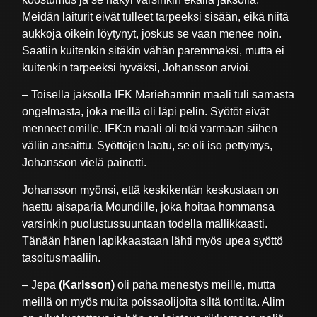
Meidän laiturit eivät tulleet tarpeeksi sisään, eikä niitä
aukkoja oikein löytynyt, joskus se vaan menee noin.
Saatiin kuitenkin sitäkin vähän paremmaksi, mutta ei
kuitenkin tarpeeksi hyväksi, Johansson arvioi.
– Toisella jaksolla IFK Mariehamnin maali tuli samasta
ongelmasta, joka meillä oli läpi pelin. Syötöt eivät
menneet omille. IFK:n maali oli toki varmaan siihen
väliin ansaittu. Syöttöjen laatu, se oli iso pettymys,
Johansson vielä painotti.
Johansson myönsi, että keskikentän keskustaan on
haettu aisaparia Moundille, joka hoitaa hommansa
varsinkin puolustussuuntaan todella mallikkaasti.
Tänään hänen lapikkaastaan lähti myös upea syöttö
tasoitusmaaliin.
– Jepa
(Karlsson)
oli paha menestys meille, mutta
meillä on myös muita poissaolijoita siltä tontilta. Alim