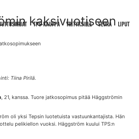
römin kaksivuotiseen
JUTTUSARJAT
TPS-KAUPPA
YRITYKSILLE
SEURA
LIPUT
 jatkosopimukseen
nti: Tiina Pirilä.
n
, 21, kanssa. Tuore jatkosopimus pitää Häggströmin
öm oli yksi Tepsin luotetuista vastuunkantajista. Hän
ottelu pelikiellon vuoksi. Häggström kuului TPS:n