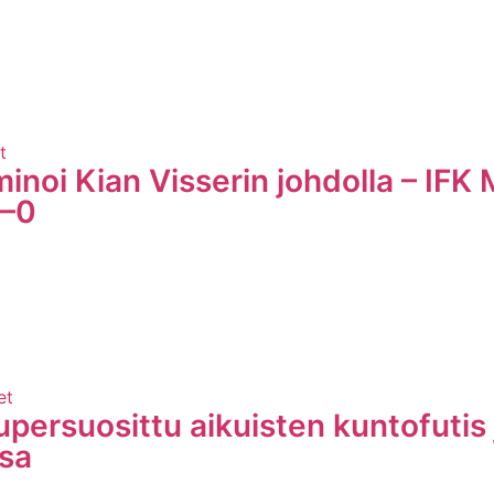
t
inoi Kian Visserin johdolla – IFK
3–0
et
upersuosittu aikuisten kuntofutis 
sa