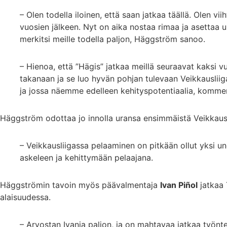
– Olen todella iloinen, että saan jatkaa täällä. Olen vi
vuosien jälkeen. Nyt on aika nostaa rimaa ja asettaa uu
merkitsi meille todella paljon, Häggström sanoo.
– Hienoa, että ”Hägis” jatkaa meillä seuraavat kaksi 
takanaan ja se luo hyvän pohjan tulevaan Veikkauslii
ja jossa näemme edelleen kehityspotentiaalia, komme
Häggström odottaa jo innolla uransa ensimmäistä Veikkausl
– Veikkausliigassa pelaaminen on pitkään ollut yksi 
askeleen ja kehittymään pelaajana.
Häggströmin tavoin myös päävalmentaja
Ivan Piñol
jatkaa 
alaisuudessa.
– Arvostan Ivania paljon, ja on mahtavaa jatkaa työn