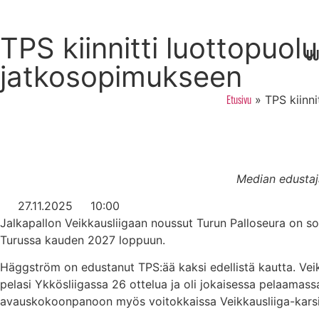
TPS kiinnitti luottopuo
UU
jatkosopimukseen
»
TPS kiinn
Etusivu
Median edustaj
27.11.2025
10:00
Jalkapallon Veikkausliigaan noussut Turun Palloseura on s
Turussa kauden 2027 loppuun.
Häggström on edustanut TPS:ää kaksi edellistä kautta. Vei
pelasi Ykkösliigassa 26 ottelua ja oli jokaisessa pelaamass
avauskokoonpanoon myös voitokkaissa Veikkausliiga-karsi