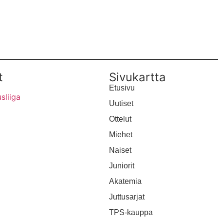
LUE LISÄÄ
t
Sivukartta
Etusivu
Uutiset
Ottelut
Miehet
Naiset
ALLE
Juniorit
Akatemia
YSTIEDOT
Juttusarjat
STEN RSS-SYÖTE
TPS-kauppa