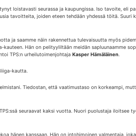
ihtynyt loistavasti seurassa ja kaupungissa. Iso tavoite, eli 
sia tavoitteita, joiden eteen tehdään yhdessä töitä. Suuri k
vuotta ja saamme näin rakennettua tulevaisuutta myös pidem
ga-kauteen. Hän on pelityyliltään meidän sapluunaamme sop
ntoi TPS:n urheilutoimenjohtaja
Kasper Hämäläinen
.
iiga-kautta.
unelmistani. Tiedostan, että vaatimustaso on korkeampi, mu
TPS:ssä seuraavat kaksi vuotta. Nuori puolustaja iloitsee t
tekoa hänen kanssaan. Hän on intohimoinen valmentaja, joka