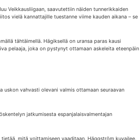
paluu Veikkausliigaan, saavutettiin näiden tunnerikkaiden
iitos vielä kannattajille tuestanne viime kauden aikana – se
mällä tähtäimellä. Hägiksellä on uransa paras kausi
iva pelaaja, joka on pystynyt ottamaan askeleita eteenpäin
tta uskon vahvasti olevani valmis ottamaan seuraavan
yöskentelyn jatkumisesta espanjalaisvalmentajan
 tietää, mitä voittamiseen vaaditaan, Häggström kuvailee.