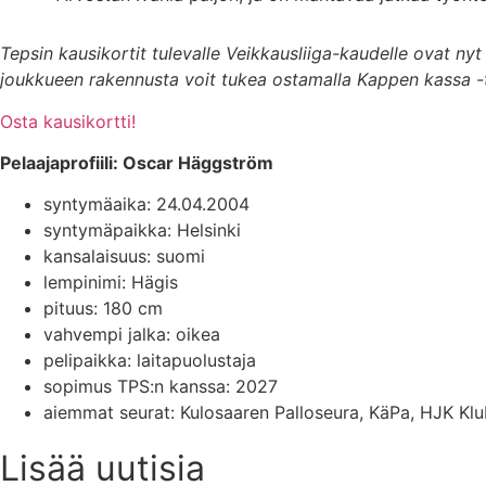
Tepsin kausikortit tulevalle Veikkausliiga-kaudelle ovat n
joukkueen rakennusta voit tukea ostamalla Kappen kassa -t
Osta kausikortti!
Pelaajaprofiili: Oscar Häggström
syntymäaika: 24.04.2004
syntymäpaikka: Helsinki
kansalaisuus: suomi
lempinimi: Hägis
pituus: 180 cm
vahvempi jalka: oikea
pelipaikka: laitapuolustaja
sopimus TPS:n kanssa: 2027
aiemmat seurat: Kulosaaren Palloseura, KäPa, HJK Klu
Lisää uutisia