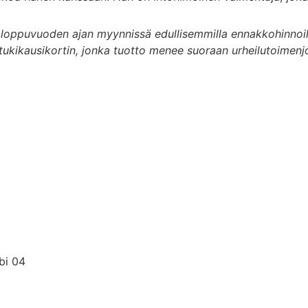
yt loppuvuoden ajan myynnissä edullisemmilla ennakkohinnoi
ukikausikortin, jonka tuotto menee suoraan urheilutoimenj
bi 04