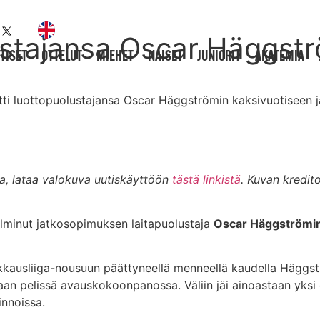
lustajansa Oscar Häggst
TISET
OTTELUT
MIEHET
NAISET
JUNIORIT
AKATEMIA
itti luottopuolustajansa Oscar Häggströmin kaksivuotiseen
a, lataa valokuva uutiskäyttöön
tästä linkistä
. Kuvan kreditoi
olminut jatkosopimuksen laitapuolustaja
Oscar Häggströmi
kkausliiga-nousuun päättyneellä menneellä kaudella Häggstr
aan pelissä avauskokoonpanossa. Väliin jäi ainoastaan yksi 
nnoissa.